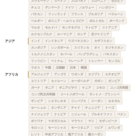
スウェーデン
スペイン
スロバキア
スロベニア
セルビア
チェコ
デンマーク
ドイツ
ノルウェー
ハンガリー
バチカン
フィンランド
フランス
ブルガリア
ベラルーシ
ベルギー
ボスニア・ヘルツェゴビナ
ポルトガル
ポーランド
マルタ
モルドバ
モンテネグロ
ラトビア
リトアニア
ルクセンブルク
ルーマニア
ロシア
北マケドニア
アジア
インド
インドネシア
ウズベキスタン
カザフスタン
カンボジア
シンガポール
スリランカ
タイ
タジキスタン
トルクメニスタン
ネパール
バングラデシュ
パキスタン
フィリピン
ベトナム
マレーシア
ミャンマー
モンゴル
ラオス
中国
北朝鮮
日本
韓国
アフリカ
アルジェリア
アンゴラ
ウガンダ
エジプト
エチオピア
エリトリア
カメルーン
カーボベルデ
ガボン
ガンビア
ガーナ
ギニア
ギニアビサウ
ケニア
コモロ
コンゴ共和国
コンゴ民主共和国
コートジボワール
サントメ・プリンシペ
ザンビア
シエラレオネ
ジンバブエ
スーダン
セネガル
セーシェル
タンザニア
チャド
チュニジア
トーゴ
ナイジェリア
ナミビア
ニジェール
ブルキナファソ
ベナン
ボツワナ
マダガスカル
マラウイ
マリ
モザンビーク
モロッコ
モーリシャス
モーリタニア
リビア
ルワンダ
レソト
中央アフリカ
南アフリカ
南スーダン