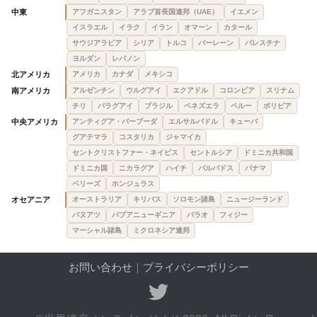
中東
アフガニスタン
アラブ首長国連邦（UAE）
イエメン
イスラエル
イラク
イラン
オマーン
カタール
サウジアラビア
シリア
トルコ
バーレーン
パレスチナ
ヨルダン
レバノン
北アメリカ
アメリカ
カナダ
メキシコ
南アメリカ
アルゼンチン
ウルグアイ
エクアドル
コロンビア
スリナム
チリ
パラグアイ
ブラジル
ベネズエラ
ペルー
ボリビア
中央アメリカ
アンティグア・バーブーダ
エルサルバドル
キューバ
グアテマラ
コスタリカ
ジャマイカ
セントクリストファー・ネイビス
セントルシア
ドミニカ共和国
ドミニカ国
ニカラグア
ハイチ
バルバドス
パナマ
ベリーズ
ホンジュラス
オセアニア
オーストラリア
キリバス
ソロモン諸島
ニュージーランド
バヌアツ
パプアニューギニア
パラオ
フィジー
マーシャル諸島
ミクロネシア連邦
お問い合わせ
｜
プライバシーポリシー