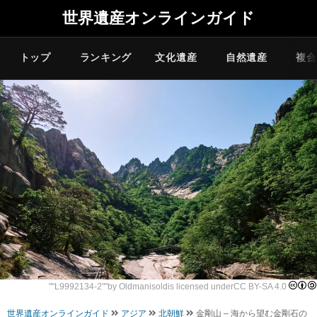
世界遺産オンラインガイド
トップ
ランキング
文化遺産
自然遺産
複合
""
L9992134-2
""by
Oldmanisold
is licensed under
CC BY-SA 4.0
世界遺産オンラインガイド
アジア
北朝鮮
金剛山 – 海から望む金剛石の