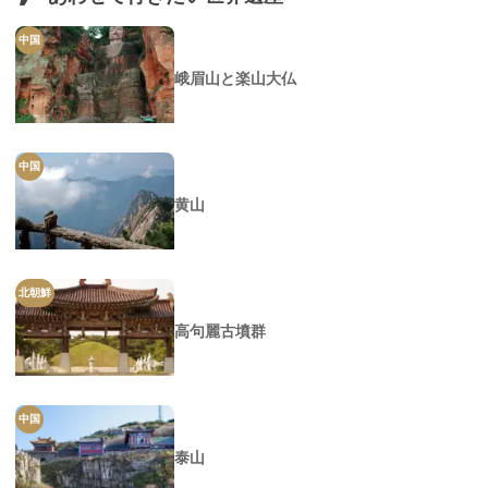
中国
峨眉山と楽山大仏
中国
黄山
北朝鮮
高句麗古墳群
中国
泰山