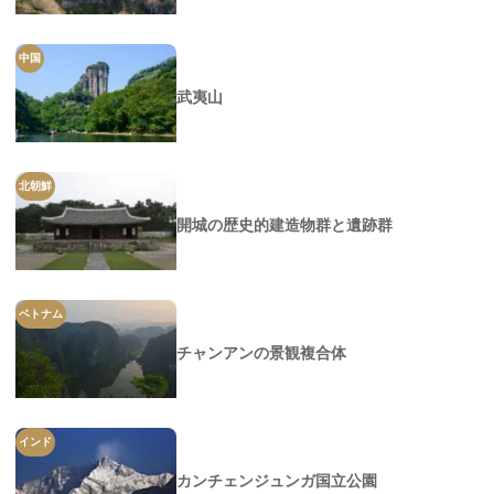
中国
武夷山
北朝鮮
開城の歴史的建造物群と遺跡群
ベトナム
チャンアンの景観複合体
インド
カンチェンジュンガ国立公園