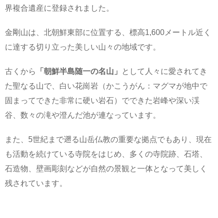
界複合遺産に登録されました。
金剛山は、北朝鮮東部に位置する、標高1,600メートル近く
に達する切り立った美しい山々の地域です。
古くから
「朝鮮半島随一の名山」
として人々に愛されてき
た聖なる山で、白い花崗岩（かこうがん：マグマが地中で
固まってできた非常に硬い岩石）でできた岩峰や深い渓
谷、数々の滝や澄んだ池が連なっています。
また、5世紀まで遡る山岳仏教の重要な拠点でもあり、現在
も活動を続けている寺院をはじめ、多くの寺院跡、石塔、
石造物、壁画彫刻などが自然の景観と一体となって美しく
残されています。