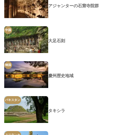
アジャンターの石窟寺院群
中国
大足石刻
韓国
慶州歴史地域
パキスタン
タキシラ
スリランカ