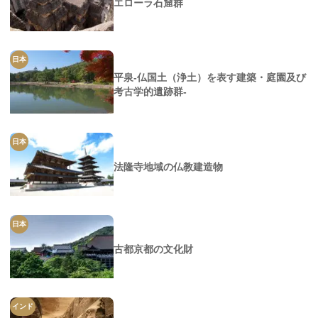
エローラ石窟群
日本
平泉-仏国土（浄土）を表す建築・庭園及び
考古学的遺跡群-
日本
法隆寺地域の仏教建造物
日本
古都京都の文化財
インド