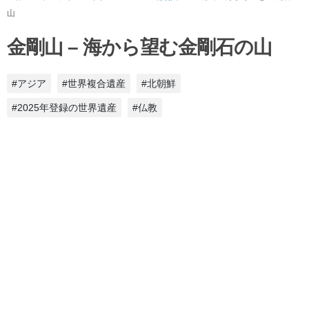
山
金剛山 – 海から望む金剛石の山
#アジア
#世界複合遺産
#北朝鮮
#2025年登録の世界遺産
#仏教