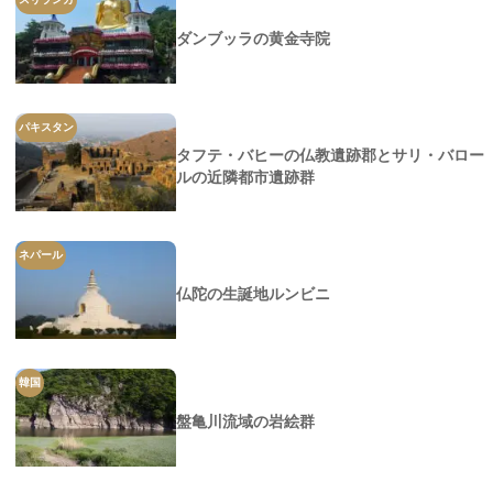
ダンブッラの黄金寺院
パキスタン
タフテ・バヒーの仏教遺跡郡とサリ・バロー
ルの近隣都市遺跡群
ネパール
仏陀の生誕地ルンビニ
韓国
盤亀川流域の岩絵群