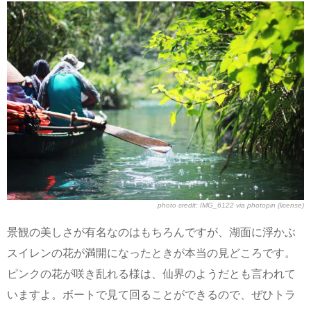
photo credit:
IMG_6122
via
photopin
(license)
景観の美しさが有名なのはもちろんですが、湖面に浮かぶ
スイレンの花が満開になったときが本当の見どころです。
ピンクの花が咲き乱れる様は、仙界のようだとも言われて
いますよ。ボートで見て回ることができるので、ぜひトラ