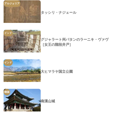
アルジェリア
タッシリ・ナジェール
インド
グジャラート州パタンのラーニキ・ヴァヴ
［女王の階段井戸］
インド
大ヒマラヤ国立公園
韓国
南漢山城