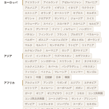
ヨーロッパ
アイスランド
アイルランド
アゼルバイジャン
アルバニア
アルメニア
アンドラ
イギリス
イタリア
ウクライナ
エストニア
オランダ
オーストリア
キプロス
キルギス
ギリシャ
クロアチア
サンマリノ
ジョージア
スイス
スウェーデン
スペイン
スロバキア
スロベニア
セルビア
チェコ
デンマーク
ドイツ
ノルウェー
ハンガリー
バチカン
フィンランド
フランス
ブルガリア
ベラルーシ
ベルギー
ボスニア・ヘルツェゴビナ
ポルトガル
ポーランド
マルタ
モルドバ
モンテネグロ
ラトビア
リトアニア
ルクセンブルク
ルーマニア
ロシア
北マケドニア
アジア
インド
インドネシア
ウズベキスタン
カザフスタン
カンボジア
シンガポール
スリランカ
タイ
タジキスタン
トルクメニスタン
ネパール
バングラデシュ
パキスタン
フィリピン
ベトナム
マレーシア
ミャンマー
モンゴル
ラオス
中国
北朝鮮
日本
韓国
アフリカ
アルジェリア
アンゴラ
ウガンダ
エジプト
エチオピア
エリトリア
カメルーン
カーボベルデ
ガボン
ガンビア
ガーナ
ギニア
ギニアビサウ
ケニア
コモロ
コンゴ共和国
コンゴ民主共和国
コートジボワール
サントメ・プリンシペ
ザンビア
シエラレオネ
ジンバブエ
スーダン
セネガル