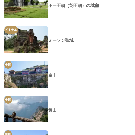
ホー王朝（胡王朝）の城塞
ベトナム
ミーソン聖域
中国
泰山
中国
黄山
中国