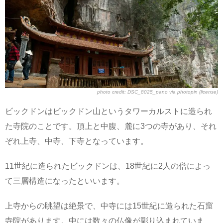
photo credit:
DSC_8025_pano
via
photopin
(license)
ビックドンはビックドン山というタワーカルストに造られ
た寺院のことです。頂上と中腹、麓に3つの寺があり、それ
ぞれ上寺、中寺、下寺となっています。
11世紀に造られたビックドンは、18世紀に2人の僧によっ
て三層構造になったといいます。
上寺からの眺望は絶景で、中寺には15世紀に造られた石窟
寺院があります。中には数々の仏像が彫り込まれていま