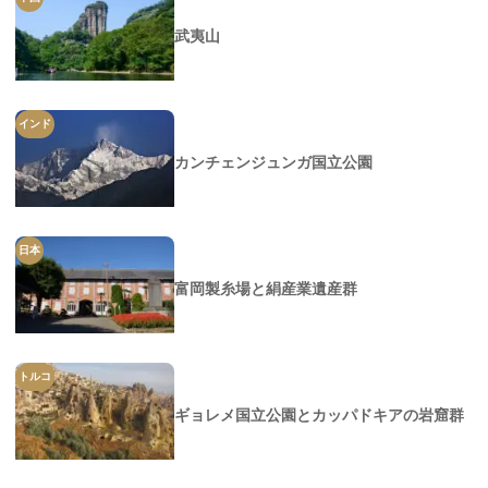
武夷山
インド
カンチェンジュンガ国立公園
日本
富岡製糸場と絹産業遺産群
トルコ
ギョレメ国立公園とカッパドキアの岩窟群