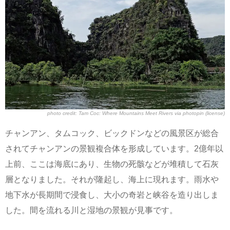
photo credit:
Tam Coc: Where Mountains Meet Rivers
via
photopin
(license)
チャンアン、タムコック、ビックドンなどの風景区が総合
されてチャンアンの景観複合体を形成しています。2億年以
上前、ここは海底にあり、生物の死骸などが堆積して石灰
層となりました。それが隆起し、海上に現れます。雨水や
地下水が長期間で浸食し、大小の奇岩と峡谷を造り出しま
した。間を流れる川と湿地の景観が見事です。