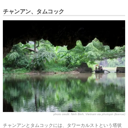
チャンアン、タムコック
photo credit:
Ninh Binh, Vietnam
via
photopin
(license)
チャンアンとタムコックには、タワーカルストという塔状