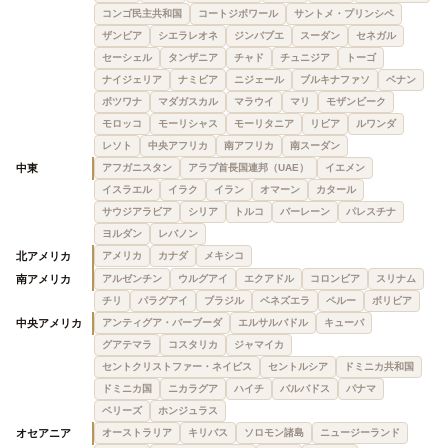
コンゴ民主共和国
コートジボワール
サントメ・プリンシペ
ザンビア
シエラレオネ
ジンバブエ
スーダン
セネガル
セーシェル
タンザニア
チャド
チュニジア
トーゴ
ナイジェリア
ナミビア
ニジェール
ブルキナファソ
ベナン
ボツワナ
マダガスカル
マラウイ
マリ
モザンビーク
モロッコ
モーリシャス
モーリタニア
リビア
ルワンダ
レソト
中央アフリカ
南アフリカ
南スーダン
中東
アフガニスタン
アラブ首長国連邦（UAE）
イエメン
イスラエル
イラク
イラン
オマーン
カタール
サウジアラビア
シリア
トルコ
バーレーン
パレスチナ
ヨルダン
レバノン
北アメリカ
アメリカ
カナダ
メキシコ
南アメリカ
アルゼンチン
ウルグアイ
エクアドル
コロンビア
スリナム
チリ
パラグアイ
ブラジル
ベネズエラ
ペルー
ボリビア
中央アメリカ
アンティグア・バーブーダ
エルサルバドル
キューバ
グアテマラ
コスタリカ
ジャマイカ
セントクリストファー・ネイビス
セントルシア
ドミニカ共和国
ドミニカ国
ニカラグア
ハイチ
バルバドス
パナマ
ベリーズ
ホンジュラス
オセアニア
オーストラリア
キリバス
ソロモン諸島
ニュージーランド