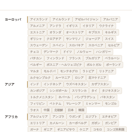
ヨーロッパ
アイスランド
アイルランド
アゼルバイジャン
アルバニア
アルメニア
アンドラ
イギリス
イタリア
ウクライナ
エストニア
オランダ
オーストリア
キプロス
キルギス
ギリシャ
クロアチア
サンマリノ
ジョージア
スイス
スウェーデン
スペイン
スロバキア
スロベニア
セルビア
チェコ
デンマーク
ドイツ
ノルウェー
ハンガリー
バチカン
フィンランド
フランス
ブルガリア
ベラルーシ
ベルギー
ボスニア・ヘルツェゴビナ
ポルトガル
ポーランド
マルタ
モルドバ
モンテネグロ
ラトビア
リトアニア
ルクセンブルク
ルーマニア
ロシア
北マケドニア
アジア
インド
インドネシア
ウズベキスタン
カザフスタン
カンボジア
シンガポール
スリランカ
タイ
タジキスタン
トルクメニスタン
ネパール
バングラデシュ
パキスタン
フィリピン
ベトナム
マレーシア
ミャンマー
モンゴル
ラオス
中国
北朝鮮
日本
韓国
アフリカ
アルジェリア
アンゴラ
ウガンダ
エジプト
エチオピア
エリトリア
カメルーン
カーボベルデ
ガボン
ガンビア
ガーナ
ギニア
ギニアビサウ
ケニア
コモロ
コンゴ共和国