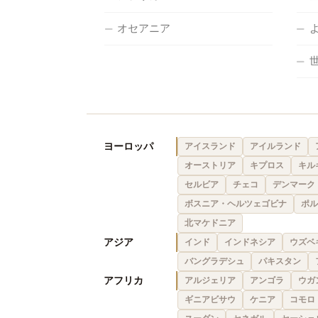
オセアニア
ヨーロッパ
アイスランド
アイルランド
オーストリア
キプロス
キル
セルビア
チェコ
デンマーク
ボスニア・ヘルツェゴビナ
ポル
北マケドニア
アジア
インド
インドネシア
ウズベ
バングラデシュ
パキスタン
アフリカ
アルジェリア
アンゴラ
ウガ
ギニアビサウ
ケニア
コモロ