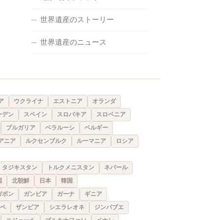
世界遺産のストーリー
世界遺産のニュース
ア
ウクライナ
エストニア
オランダ
ーデン
スペイン
スロバキア
スロベニア
ブルガリア
ベラルーシ
ベルギー
アニア
ルクセンブルク
ルーマニア
ロシア
タジキスタン
トルクメニスタン
ネパール
国
北朝鮮
日本
韓国
ガボン
ガンビア
ガーナ
ギニア
ペ
ザンビア
シエラレオネ
ジンバブエ