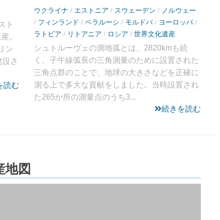
ウクライナ
/
エストニア
/
スウェーデン
/
ノルウェー
/
フィンランド
/
ベラルーシ
/
モルドバ
/
ヨーロッパ
/
スト
ラトビア
/
リトアニア
/
ロシア
/
世界文化遺産
遺産。
シュトルーヴェの測地弧とは、2820kmも続
リン
く、子午線弧長の三角測量のために設置された
建設さ
三角点群のことで、地球の大きさなどを正確に
測る上で多大な貢献をしました。当時設置され
を読む
た265か所の測量点のうち3...
続きを読む
産地図