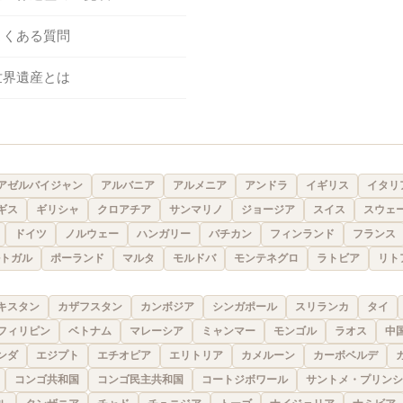
よくある質問
世界遺産とは
アゼルバイジャン
アルバニア
アルメニア
アンドラ
イギリス
イタリ
ギス
ギリシャ
クロアチア
サンマリノ
ジョージア
スイス
スウェ
ドイツ
ノルウェー
ハンガリー
バチカン
フィンランド
フランス
トガル
ポーランド
マルタ
モルドバ
モンテネグロ
ラトビア
リト
キスタン
カザフスタン
カンボジア
シンガポール
スリランカ
タイ
フィリピン
ベトナム
マレーシア
ミャンマー
モンゴル
ラオス
中
ンダ
エジプト
エチオピア
エリトリア
カメルーン
カーボベルデ
コンゴ共和国
コンゴ民主共和国
コートジボワール
サントメ・プリンシ