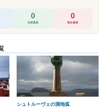
0
0
自然遺産
複合遺産
覧
シュトルーヴェの測地弧