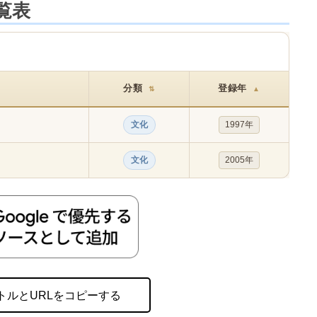
覧表
分類
登録年
⇅
▲
文化
1997年
文化
2005年
トルとURLをコピーする