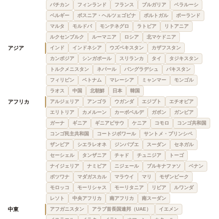
バチカン
フィンランド
フランス
ブルガリア
ベラルーシ
ベルギー
ボスニア・ヘルツェゴビナ
ポルトガル
ポーランド
マルタ
モルドバ
モンテネグロ
ラトビア
リトアニア
ルクセンブルク
ルーマニア
ロシア
北マケドニア
アジア
インド
インドネシア
ウズベキスタン
カザフスタン
カンボジア
シンガポール
スリランカ
タイ
タジキスタン
トルクメニスタン
ネパール
バングラデシュ
パキスタン
フィリピン
ベトナム
マレーシア
ミャンマー
モンゴル
ラオス
中国
北朝鮮
日本
韓国
アフリカ
アルジェリア
アンゴラ
ウガンダ
エジプト
エチオピア
エリトリア
カメルーン
カーボベルデ
ガボン
ガンビア
ガーナ
ギニア
ギニアビサウ
ケニア
コモロ
コンゴ共和国
コンゴ民主共和国
コートジボワール
サントメ・プリンシペ
ザンビア
シエラレオネ
ジンバブエ
スーダン
セネガル
セーシェル
タンザニア
チャド
チュニジア
トーゴ
ナイジェリア
ナミビア
ニジェール
ブルキナファソ
ベナン
ボツワナ
マダガスカル
マラウイ
マリ
モザンビーク
モロッコ
モーリシャス
モーリタニア
リビア
ルワンダ
レソト
中央アフリカ
南アフリカ
南スーダン
中東
アフガニスタン
アラブ首長国連邦（UAE）
イエメン