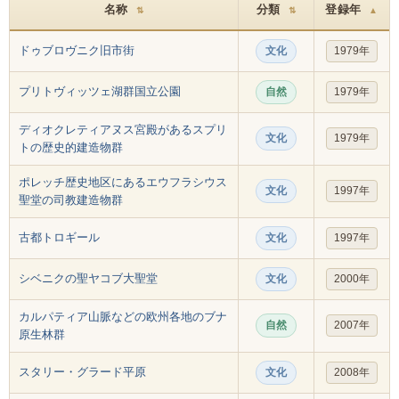
名称
分類
登録年
⇅
⇅
▲
ドゥブロヴニク旧市街
文化
1979年
プリトヴィッツェ湖群国立公園
自然
1979年
ディオクレティアヌス宮殿があるスプリ
文化
1979年
トの歴史的建造物群
ポレッチ歴史地区にあるエウフラシウス
文化
1997年
聖堂の司教建造物群
古都トロギール
文化
1997年
シベニクの聖ヤコブ大聖堂
文化
2000年
カルパティア山脈などの欧州各地のブナ
自然
2007年
原生林群
スタリー・グラード平原
文化
2008年