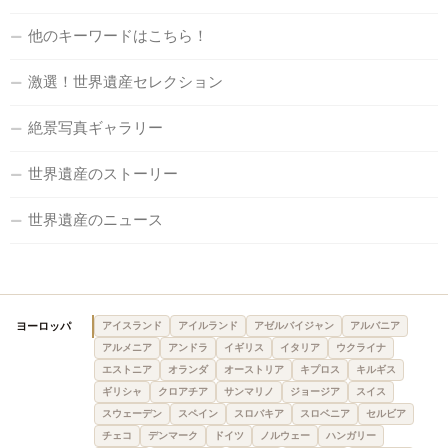
他のキーワードはこちら！
激選！世界遺産セレクション
絶景写真ギャラリー
世界遺産のストーリー
世界遺産のニュース
ヨーロッパ
アイスランド
アイルランド
アゼルバイジャン
アルバニア
アルメニア
アンドラ
イギリス
イタリア
ウクライナ
エストニア
オランダ
オーストリア
キプロス
キルギス
ギリシャ
クロアチア
サンマリノ
ジョージア
スイス
スウェーデン
スペイン
スロバキア
スロベニア
セルビア
チェコ
デンマーク
ドイツ
ノルウェー
ハンガリー