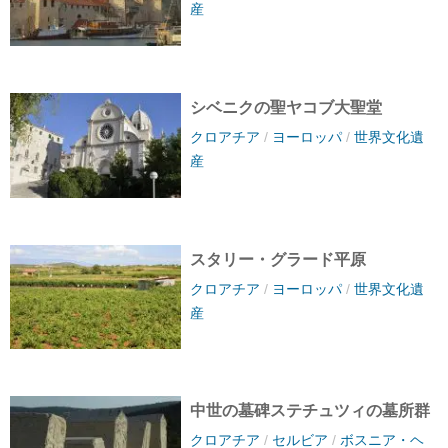
産
シベニクの聖ヤコブ大聖堂
クロアチア
/
ヨーロッパ
/
世界文化遺
産
スタリー・グラード平原
クロアチア
/
ヨーロッパ
/
世界文化遺
産
中世の墓碑ステチュツィの墓所群
クロアチア
/
セルビア
/
ボスニア・ヘ