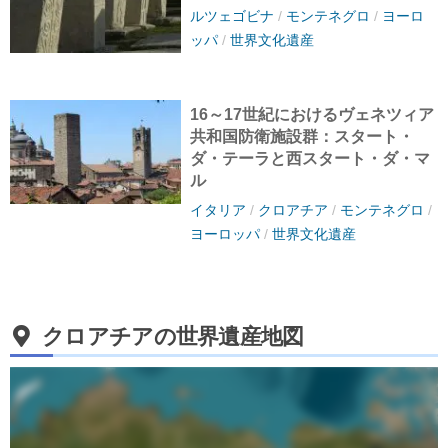
ルツェゴビナ
/
モンテネグロ
/
ヨーロ
ッパ
/
世界文化遺産
16～17世紀におけるヴェネツィア
共和国防衛施設群：スタート・
ダ・テーラと西スタート・ダ・マ
ル
イタリア
/
クロアチア
/
モンテネグロ
/
ヨーロッパ
/
世界文化遺産
クロアチアの世界遺産地図