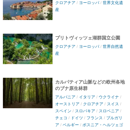
クロアチア
/
ヨーロッパ
/
世界文化遺
産
プリトヴィッツェ湖群国立公園
クロアチア
/
ヨーロッパ
/
世界自然遺
産
カルパティア山脈などの欧州各地
のブナ原生林群
アルバニア
/
イタリア
/
ウクライナ
/
オーストリア
/
クロアチア
/
スイス
/
スペイン
/
スロバキア
/
スロベニア
/
チェコ
/
ドイツ
/
フランス
/
ブルガリ
ア
/
ベルギー
/
ボスニア・ヘルツェゴ