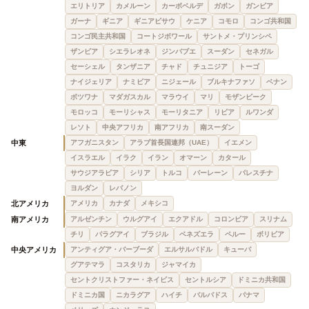
エリトリア
カメルーン
カーボベルデ
ガボン
ガンビア
ガーナ
ギニア
ギニアビサウ
ケニア
コモロ
コンゴ共和国
コンゴ民主共和国
コートジボワール
サントメ・プリンシペ
ザンビア
シエラレオネ
ジンバブエ
スーダン
セネガル
セーシェル
タンザニア
チャド
チュニジア
トーゴ
ナイジェリア
ナミビア
ニジェール
ブルキナファソ
ベナン
ボツワナ
マダガスカル
マラウイ
マリ
モザンビーク
モロッコ
モーリシャス
モーリタニア
リビア
ルワンダ
レソト
中央アフリカ
南アフリカ
南スーダン
中東
アフガニスタン
アラブ首長国連邦（UAE）
イエメン
イスラエル
イラク
イラン
オマーン
カタール
サウジアラビア
シリア
トルコ
バーレーン
パレスチナ
ヨルダン
レバノン
北アメリカ
アメリカ
カナダ
メキシコ
南アメリカ
アルゼンチン
ウルグアイ
エクアドル
コロンビア
スリナム
チリ
パラグアイ
ブラジル
ベネズエラ
ペルー
ボリビア
中央アメリカ
アンティグア・バーブーダ
エルサルバドル
キューバ
グアテマラ
コスタリカ
ジャマイカ
セントクリストファー・ネイビス
セントルシア
ドミニカ共和国
ドミニカ国
ニカラグア
ハイチ
バルバドス
パナマ