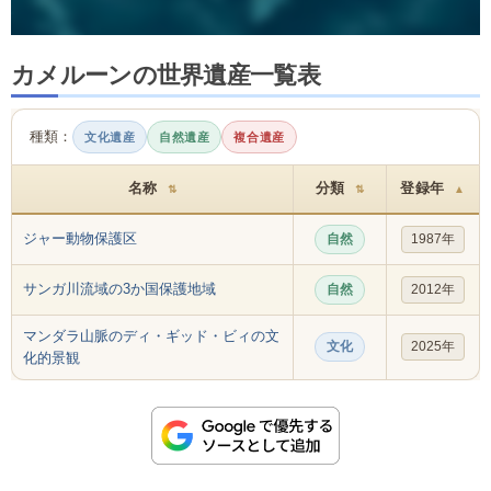
カメルーンの世界遺産一覧表
種類：
文化遺産
自然遺産
複合遺産
名称
分類
登録年
⇅
⇅
▲
ジャー動物保護区
自然
1987年
サンガ川流域の3か国保護地域
自然
2012年
マンダラ山脈のディ・ギッド・ビィの文
文化
2025年
化的景観