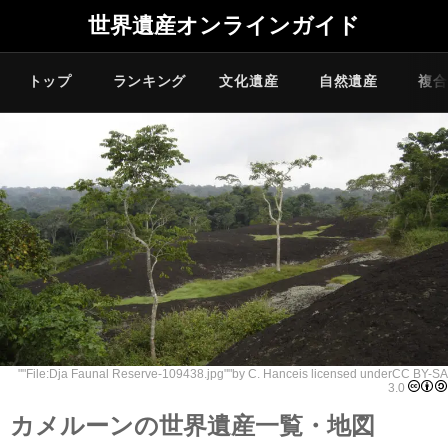
世界遺産オンラインガイド
トップ
ランキング
文化遺産
自然遺産
複合
""
File:Dja Faunal Reserve-109438.jpg
""by C. Hanceis licensed under
CC BY-SA
3.0
カメルーンの世界遺産一覧・地図