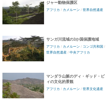
ジャー動物保護区
アフリカ
/
カメルーン
/
世界自然遺産
サンガ川流域の3か国保護地域
アフリカ
/
カメルーン
/
コンゴ共和国
/
世界自然遺産
/
中央アフリカ
マンダラ山脈のディ・ギッド・ビ
ィの文化的景観
アフリカ
/
カメルーン
/
世界文化遺産