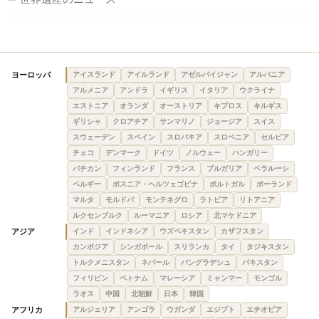
ヨーロッパ
アイスランド
アイルランド
アゼルバイジャン
アルバニア
アルメニア
アンドラ
イギリス
イタリア
ウクライナ
エストニア
オランダ
オーストリア
キプロス
キルギス
ギリシャ
クロアチア
サンマリノ
ジョージア
スイス
スウェーデン
スペイン
スロバキア
スロベニア
セルビア
チェコ
デンマーク
ドイツ
ノルウェー
ハンガリー
バチカン
フィンランド
フランス
ブルガリア
ベラルーシ
ベルギー
ボスニア・ヘルツェゴビナ
ポルトガル
ポーランド
マルタ
モルドバ
モンテネグロ
ラトビア
リトアニア
ルクセンブルク
ルーマニア
ロシア
北マケドニア
アジア
インド
インドネシア
ウズベキスタン
カザフスタン
カンボジア
シンガポール
スリランカ
タイ
タジキスタン
トルクメニスタン
ネパール
バングラデシュ
パキスタン
フィリピン
ベトナム
マレーシア
ミャンマー
モンゴル
ラオス
中国
北朝鮮
日本
韓国
アフリカ
アルジェリア
アンゴラ
ウガンダ
エジプト
エチオピア