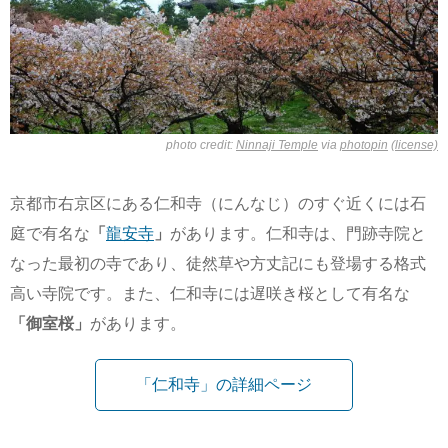
photo credit:
Ninnaji Temple
via
photopin
(license)
京都市右京区にある仁和寺（にんなじ）のすぐ近くには石
庭で有名な
「
龍安寺
」
があります。仁和寺は、門跡寺院と
なった最初の寺であり、徒然草や方丈記にも登場する格式
高い寺院です。また、仁和寺には遅咲き桜として有名な
「御室桜」
があります。
「仁和寺」の詳細ページ