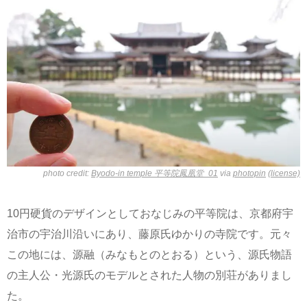
photo credit:
Byodo-in temple 平等院鳳凰堂_01
via
photopin
(license)
10円硬貨のデザインとしておなじみの平等院は、京都府宇
治市の宇治川沿いにあり、藤原氏ゆかりの寺院です。元々
この地には、源融（みなもとのとおる）という、源氏物語
の主人公・光源氏のモデルとされた人物の別荘がありまし
た。