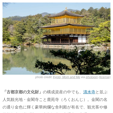
photo credit:
Kyoto, Mom and Me
via
photopin
(license)
「古都京都の文化財」
の構成資産の中でも、
清水寺
と並ぶ
人気観光地・金閣寺こと鹿苑寺（ろくおんじ）。金閣の名
の通り金色に輝く豪華絢爛な舎利殿が有名で、観光客や修