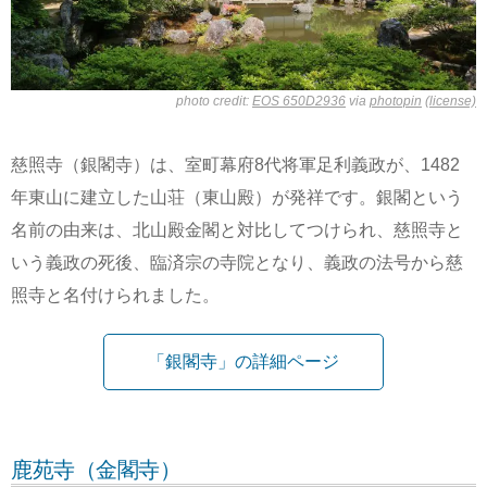
photo credit:
EOS 650D2936
via
photopin
(license)
慈照寺（銀閣寺）は、室町幕府8代将軍足利義政が、1482
年東山に建立した山荘（東山殿）が発祥です。銀閣という
名前の由来は、北山殿金閣と対比してつけられ、慈照寺と
いう義政の死後、臨済宗の寺院となり、義政の法号から慈
照寺と名付けられました。
「銀閣寺」の詳細ページ
鹿苑寺（金閣寺）