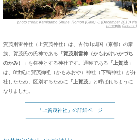
photo credit:
Kamigamo Shrine, Romon (Gate) -1 (December 2013)
via
photopin
(license)
賀茂別雷神社（上賀茂神社）は、古代山城国（京都）の豪
族、賀茂氏の氏神である
「賀茂別雷神（かもわけいかづち
のかみ）」
を祭神とする神社です。通称である
「上賀茂」
は、8世紀に賀茂御祖（かもみおや）神社（下鴨神社）が分
社したため、区別するために
「上賀茂」
と呼ばれるように
なりました。
「上賀茂神社」の詳細ページ