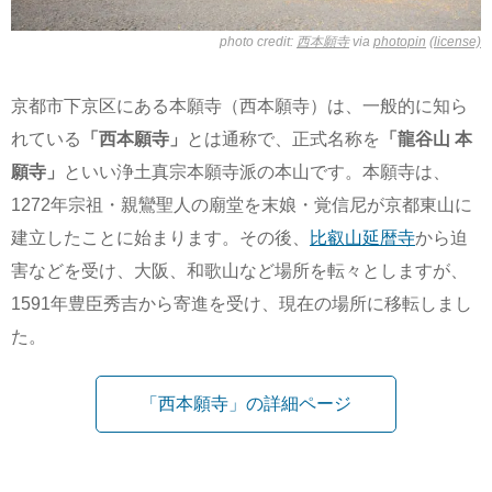
photo credit:
西本願寺
via
photopin
(license)
京都市下京区にある本願寺（西本願寺）は、一般的に知ら
れている
「西本願寺」
とは通称で、正式名称を
「龍谷山 本
願寺」
といい浄土真宗本願寺派の本山です。本願寺は、
1272年宗祖・親鸞聖人の廟堂を末娘・覚信尼が京都東山に
建立したことに始まります。その後、
比叡山延暦寺
から迫
害などを受け、大阪、和歌山など場所を転々としますが、
1591年豊臣秀吉から寄進を受け、現在の場所に移転しまし
た。
「西本願寺」の詳細ページ