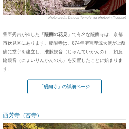
photo credit:
Daigoji Temple
via
photopin
(license)
豊臣秀吉が催した
「醍醐の花見」
で有名な醍醐寺は、京都
市伏見区にあります。醍醐寺は、874年聖宝理源大使が上醍
醐に堂宇を建立し、准胝観音（じゅんていかんの）、如意
輪観音（にょいりんかんのん）を安置したことに始まりま
す。
「醍醐寺」の詳細ページ
西芳寺（苔寺）