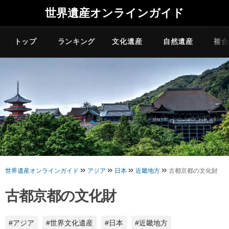
世界遺産オンラインガイド
トップ
ランキング
文化遺産
自然遺産
複合
世界遺産オンラインガイド
アジア
日本
近畿地方
古都京都の文化財
古都京都の文化財
#アジア
#世界文化遺産
#日本
#近畿地方