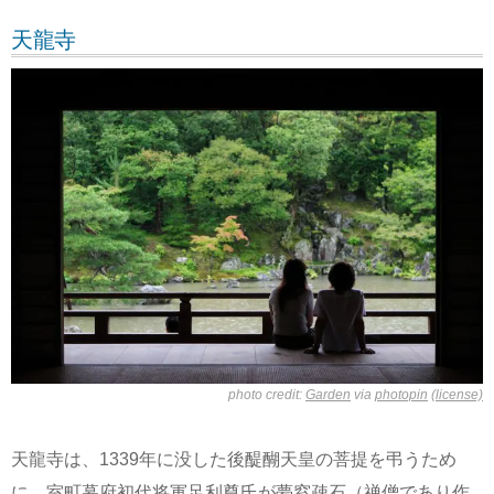
天龍寺
photo credit:
Garden
via
photopin
(license)
天龍寺は、1339年に没した後醍醐天皇の菩提を弔うため
に、室町幕府初代将軍足利尊氏が夢窓疎石（禅僧であり作