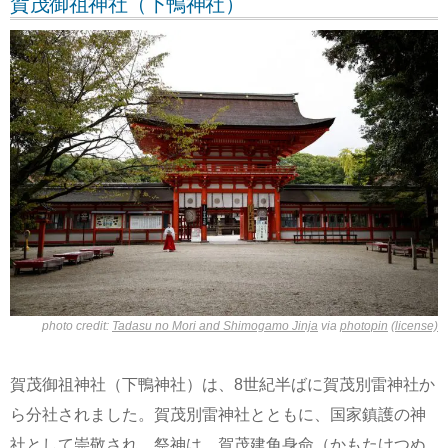
賀茂御祖神社（下鴨神社）
photo credit:
Tadasu no Mori and Shimogamo Jinja
via
photopin
(license)
賀茂御祖神社（下鴨神社）は、8世紀半ばに賀茂別雷神社か
ら分社されました。賀茂別雷神社とともに、国家鎮護の神
社として崇敬され、祭神は、賀茂建角身命（かもたけつぬ