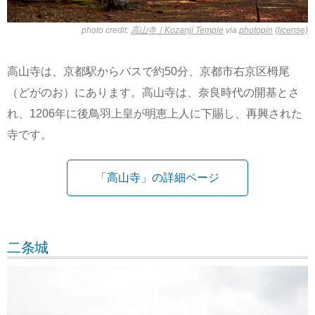
photo credit:
高山寺｜Kozanji Temple
via
photopin
(license)
高山寺は、京都駅からバスで約50分、京都市右京区栂尾
（どがのお）にあります。高山寺は、奈良時代の開基とさ
れ、1206年に後鳥羽上皇が明恵上人に下賜し、再興された
寺です。
「高山寺」の詳細ページ
二条城