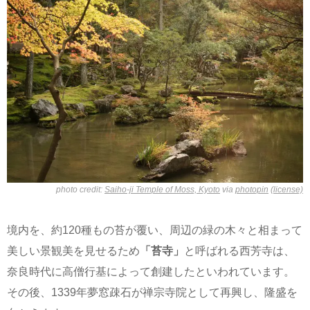
photo credit:
Saiho-ji Temple of Moss, Kyoto
via
photopin
(license)
境内を、約120種もの苔が覆い、周辺の緑の木々と相まって
美しい景観美を見せるため
「苔寺」
と呼ばれる西芳寺は、
奈良時代に高僧行基によって創建したといわれています。
その後、1339年夢窓疎石が禅宗寺院として再興し、隆盛を