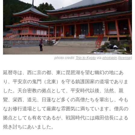
photo credit:
Trip to Kyoto
via
photopin
(license)
延暦寺は、西に京の都、東に琵琶湖を望む幽幻の地にあ
り、平安京の鬼門（北東）を守る鎮護国家の道場でありま
した。天台密教の拠点として、平安時代以後、法然、親
鸞、栄西、道元、日蓮など多くの高僧たちを輩出し、今も
なお修行道場として厳粛な雰囲気に満ちています。僧兵の
拠点としても有名であるが、戦国時代には織田信長による
焼き討ちにあいました。