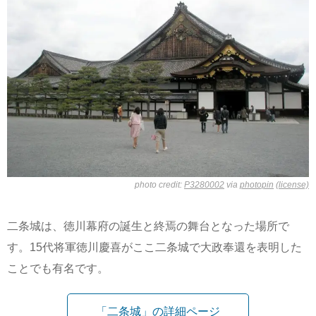
photo credit:
P3280002
via
photopin
(license)
二条城は、徳川幕府の誕生と終焉の舞台となった場所で
す。15代将軍徳川慶喜がここ二条城で大政奉還を表明した
ことでも有名です。
「二条城」の詳細ページ