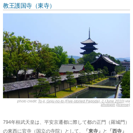
教王護国寺（東寺）
photo credit:
To-ji, Goju-no-to (Five-storied Pagoda) -1 (June 2010)
via
photopin
(license)
794年桓武天皇は、平安京遷都に際して都の正門（羅城門）
の東西に官寺（国立の寺院）として、
「東寺」
と
「西寺」