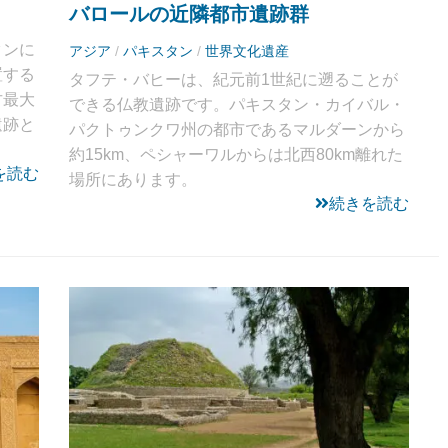
バロールの近隣都市遺跡群
タンに
アジア
/
パキスタン
/
世界文化遺産
置する
タフテ・バヒーは、紀元前1世紀に遡ることが
古最大
できる仏教遺跡です。パキスタン・カイバル・
遺跡と
パクトゥンクワ州の都市であるマルダーンから
約15km、ペシャーワルからは北西80km離れた
を読む
場所にあります。
続きを読む