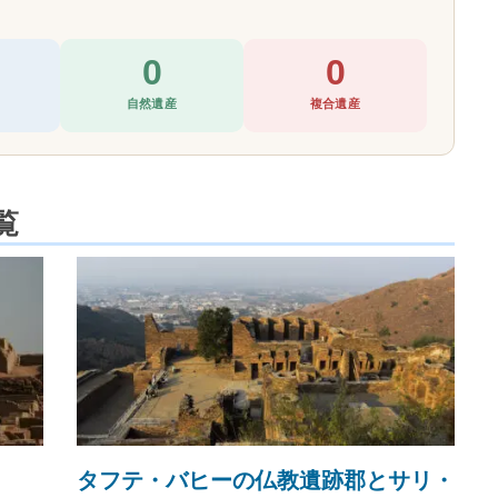
0
0
自然遺産
複合遺産
覧
タフテ・バヒーの仏教遺跡郡とサリ・