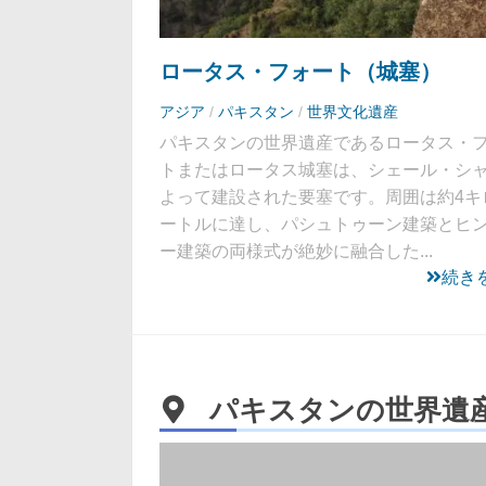
ロータス・フォート（城塞）
アジア
/
パキスタン
/
世界文化遺産
パキスタンの世界遺産であるロータス・
トまたはロータス城塞は、シェール・シ
よって建設された要塞です。周囲は約4キ
ートルに達し、パシュトゥーン建築とヒ
ー建築の両様式が絶妙に融合した...
続き
パキスタンの世界遺