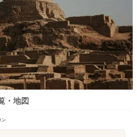
覧・地図
タン