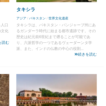
タキシラ
アジア
/
パキスタン
/
世界文化遺産
る人口
タキシラは、パキスタン・パンジャーブ州にあ
の文化
るガンダーラ時代に始まる都市遺跡です。その
歴史は紀元前6世紀まで遡ることが可能であ
を読む
り、六派哲学の一つであるヴェーダーンタ学
派、また、インドの仏教の中心の役割...
続きを読む