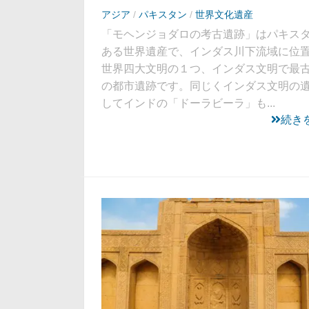
アジア
/
パキスタン
/
世界文化遺産
「モヘンジョダロの考古遺跡」はパキス
ある世界遺産で、インダス川下流域に位
世界四大文明の１つ、インダス文明で最
の都市遺跡です。同じくインダス文明の
してインドの「ドーラビーラ」も...
続き