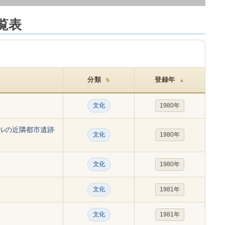
覧表
分類
登録年
⇅
▲
文化
1980年
ルの近隣都市遺跡
文化
1980年
文化
1980年
文化
1981年
文化
1981年