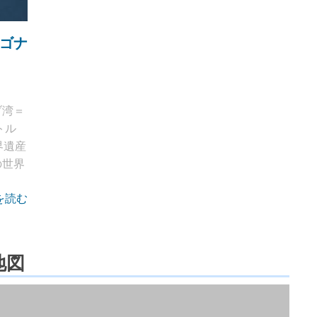
ゴナ
ブ湾＝
トル
界遺産
の世界
を読む
地図