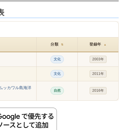
表
分類
登録年
⇅
▲
文化
2003年
文化
2011年
ムッカワル島海洋
自然
2016年