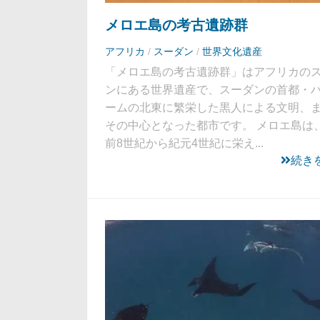
メロエ島の考古遺跡群
アフリカ
/
スーダン
/
世界文化遺産
「メロエ島の考古遺跡群」はアフリカの
ンにある世界遺産で、スーダンの首都・
ームの北東に繁栄した黒人による文明、
その中心となった都市です。 メロエ島は
前8世紀から紀元4世紀に栄え...
続き