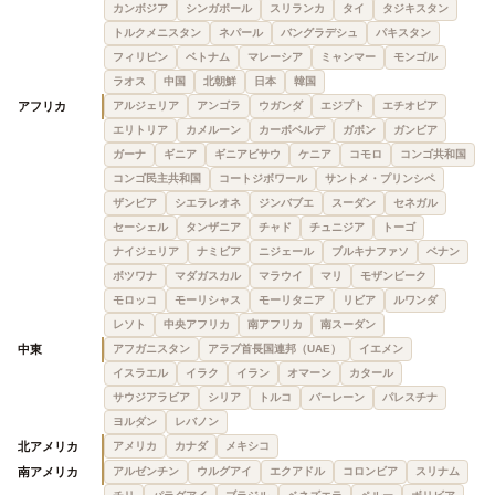
カンボジア
シンガポール
スリランカ
タイ
タジキスタン
トルクメニスタン
ネパール
バングラデシュ
パキスタン
フィリピン
ベトナム
マレーシア
ミャンマー
モンゴル
ラオス
中国
北朝鮮
日本
韓国
アフリカ
アルジェリア
アンゴラ
ウガンダ
エジプト
エチオピア
エリトリア
カメルーン
カーボベルデ
ガボン
ガンビア
ガーナ
ギニア
ギニアビサウ
ケニア
コモロ
コンゴ共和国
コンゴ民主共和国
コートジボワール
サントメ・プリンシペ
ザンビア
シエラレオネ
ジンバブエ
スーダン
セネガル
セーシェル
タンザニア
チャド
チュニジア
トーゴ
ナイジェリア
ナミビア
ニジェール
ブルキナファソ
ベナン
ボツワナ
マダガスカル
マラウイ
マリ
モザンビーク
モロッコ
モーリシャス
モーリタニア
リビア
ルワンダ
レソト
中央アフリカ
南アフリカ
南スーダン
中東
アフガニスタン
アラブ首長国連邦（UAE）
イエメン
イスラエル
イラク
イラン
オマーン
カタール
サウジアラビア
シリア
トルコ
バーレーン
パレスチナ
ヨルダン
レバノン
北アメリカ
アメリカ
カナダ
メキシコ
南アメリカ
アルゼンチン
ウルグアイ
エクアドル
コロンビア
スリナム