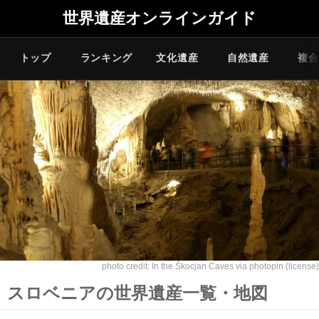
世界遺産オンラインガイド
トップ
ランキング
文化遺産
自然遺産
複合
photo credit:
In the Škocjan Caves
via
photopin
(license)
スロベニアの世界遺産一覧・地図