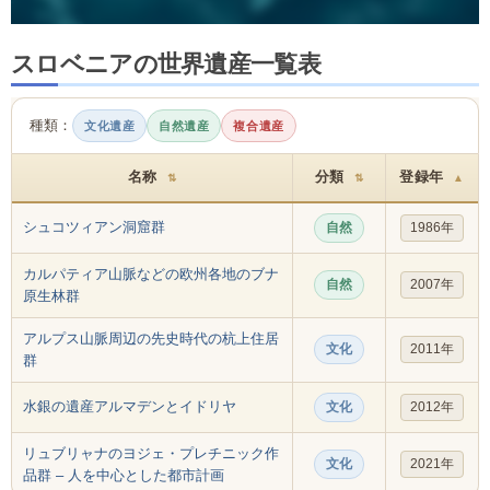
スロベニアの世界遺産一覧表
種類：
文化遺産
自然遺産
複合遺産
名称
分類
登録年
⇅
⇅
▲
シュコツィアン洞窟群
自然
1986年
カルパティア山脈などの欧州各地のブナ
自然
2007年
原生林群
アルプス山脈周辺の先史時代の杭上住居
文化
2011年
群
水銀の遺産アルマデンとイドリヤ
文化
2012年
リュブリャナのヨジェ・プレチニック作
文化
2021年
品群 – 人を中心とした都市計画