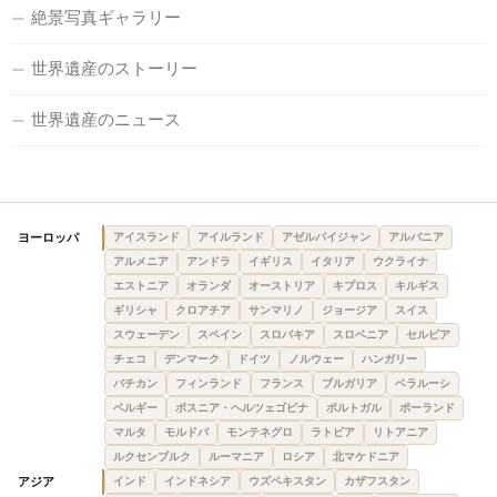
絶景写真ギャラリー
世界遺産のストーリー
世界遺産のニュース
ヨーロッパ
アイスランド
アイルランド
アゼルバイジャン
アルバニア
アルメニア
アンドラ
イギリス
イタリア
ウクライナ
エストニア
オランダ
オーストリア
キプロス
キルギス
ギリシャ
クロアチア
サンマリノ
ジョージア
スイス
スウェーデン
スペイン
スロバキア
スロベニア
セルビア
チェコ
デンマーク
ドイツ
ノルウェー
ハンガリー
バチカン
フィンランド
フランス
ブルガリア
ベラルーシ
ベルギー
ボスニア・ヘルツェゴビナ
ポルトガル
ポーランド
マルタ
モルドバ
モンテネグロ
ラトビア
リトアニア
ルクセンブルク
ルーマニア
ロシア
北マケドニア
アジア
インド
インドネシア
ウズベキスタン
カザフスタン