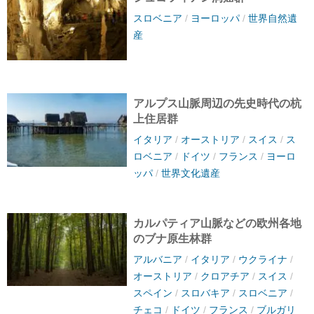
スロベニア
/
ヨーロッパ
/
世界自然遺
産
アルプス山脈周辺の先史時代の杭
上住居群
イタリア
/
オーストリア
/
スイス
/
ス
ロベニア
/
ドイツ
/
フランス
/
ヨーロ
ッパ
/
世界文化遺産
カルパティア山脈などの欧州各地
のブナ原生林群
アルバニア
/
イタリア
/
ウクライナ
/
オーストリア
/
クロアチア
/
スイス
/
スペイン
/
スロバキア
/
スロベニア
/
チェコ
/
ドイツ
/
フランス
/
ブルガリ