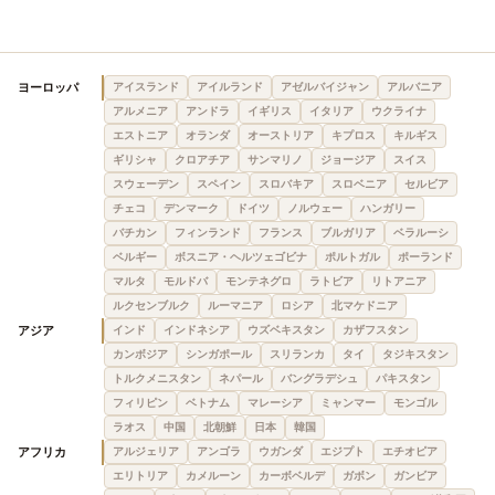
ヨーロッパ
アイスランド
アイルランド
アゼルバイジャン
アルバニア
アルメニア
アンドラ
イギリス
イタリア
ウクライナ
エストニア
オランダ
オーストリア
キプロス
キルギス
ギリシャ
クロアチア
サンマリノ
ジョージア
スイス
スウェーデン
スペイン
スロバキア
スロベニア
セルビア
チェコ
デンマーク
ドイツ
ノルウェー
ハンガリー
バチカン
フィンランド
フランス
ブルガリア
ベラルーシ
ベルギー
ボスニア・ヘルツェゴビナ
ポルトガル
ポーランド
マルタ
モルドバ
モンテネグロ
ラトビア
リトアニア
ルクセンブルク
ルーマニア
ロシア
北マケドニア
アジア
インド
インドネシア
ウズベキスタン
カザフスタン
カンボジア
シンガポール
スリランカ
タイ
タジキスタン
トルクメニスタン
ネパール
バングラデシュ
パキスタン
フィリピン
ベトナム
マレーシア
ミャンマー
モンゴル
ラオス
中国
北朝鮮
日本
韓国
アフリカ
アルジェリア
アンゴラ
ウガンダ
エジプト
エチオピア
エリトリア
カメルーン
カーボベルデ
ガボン
ガンビア