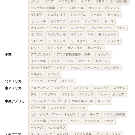
ガーナ
ギニア
ギニアビサウ
ケニア
コモロ
コンゴ共和国
コンゴ民主共和国
コートジボワール
サントメ・プリンシペ
ザンビア
シエラレオネ
ジンバブエ
スーダン
セネガル
セーシェル
タンザニア
チャド
チュニジア
トーゴ
ナイジェリア
ナミビア
ニジェール
ブルキナファソ
ベナン
ボツワナ
マダガスカル
マラウイ
マリ
モザンビーク
モロッコ
モーリシャス
モーリタニア
リビア
ルワンダ
レソト
中央アフリカ
南アフリカ
南スーダン
中東
アフガニスタン
アラブ首長国連邦（UAE）
イエメン
イスラエル
イラク
イラン
オマーン
カタール
サウジアラビア
シリア
トルコ
バーレーン
パレスチナ
ヨルダン
レバノン
北アメリカ
アメリカ
カナダ
メキシコ
南アメリカ
アルゼンチン
ウルグアイ
エクアドル
コロンビア
スリナム
チリ
パラグアイ
ブラジル
ベネズエラ
ペルー
ボリビア
中央アメリカ
アンティグア・バーブーダ
エルサルバドル
キューバ
グアテマラ
コスタリカ
ジャマイカ
セントクリストファー・ネイビス
セントルシア
ドミニカ共和国
ドミニカ国
ニカラグア
ハイチ
バルバドス
パナマ
ベリーズ
ホンジュラス
オセアニア
オーストラリア
キリバス
ソロモン諸島
ニュージーランド