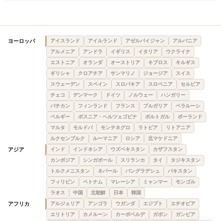
ヨーロッパ
アイスランド
アイルランド
アゼルバイジャン
アルバニア
アルメニア
アンドラ
イギリス
イタリア
ウクライナ
エストニア
オランダ
オーストリア
キプロス
キルギス
ギリシャ
クロアチア
サンマリノ
ジョージア
スイス
スウェーデン
スペイン
スロバキア
スロベニア
セルビア
チェコ
デンマーク
ドイツ
ノルウェー
ハンガリー
バチカン
フィンランド
フランス
ブルガリア
ベラルーシ
ベルギー
ボスニア・ヘルツェゴビナ
ポルトガル
ポーランド
マルタ
モルドバ
モンテネグロ
ラトビア
リトアニア
ルクセンブルク
ルーマニア
ロシア
北マケドニア
アジア
インド
インドネシア
ウズベキスタン
カザフスタン
カンボジア
シンガポール
スリランカ
タイ
タジキスタン
トルクメニスタン
ネパール
バングラデシュ
パキスタン
フィリピン
ベトナム
マレーシア
ミャンマー
モンゴル
ラオス
中国
北朝鮮
日本
韓国
アフリカ
アルジェリア
アンゴラ
ウガンダ
エジプト
エチオピア
エリトリア
カメルーン
カーボベルデ
ガボン
ガンビア