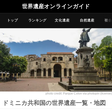
世界遺産オンラインガイド
トップ
ランキング
文化遺産
自然遺産
複合
photo credit:
Parque Colon
via
photopin
(license)
ドミニカ共和国の世界遺産一覧・地図