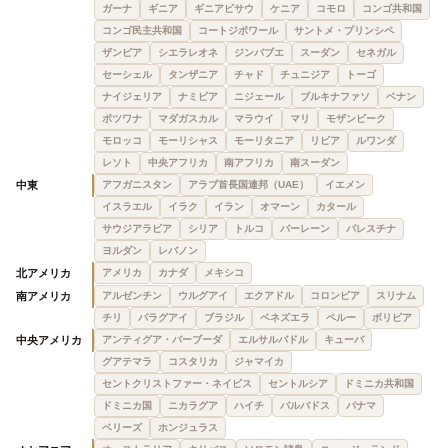
ガーナ
ギニア
ギニアビサウ
ケニア
コモロ
コンゴ共和国
コンゴ民主共和国
コートジボワール
サントメ・プリンシペ
ザンビア
シエラレオネ
ジンバブエ
スーダン
セネガル
セーシェル
タンザニア
チャド
チュニジア
トーゴ
ナイジェリア
ナミビア
ニジェール
ブルキナファソ
ベナン
ボツワナ
マダガスカル
マラウイ
マリ
モザンビーク
モロッコ
モーリシャス
モーリタニア
リビア
ルワンダ
レソト
中央アフリカ
南アフリカ
南スーダン
中東
アフガニスタン
アラブ首長国連邦（UAE）
イエメン
イスラエル
イラク
イラン
オマーン
カタール
サウジアラビア
シリア
トルコ
バーレーン
パレスチナ
ヨルダン
レバノン
北アメリカ
アメリカ
カナダ
メキシコ
南アメリカ
アルゼンチン
ウルグアイ
エクアドル
コロンビア
スリナム
チリ
パラグアイ
ブラジル
ベネズエラ
ペルー
ボリビア
中央アメリカ
アンティグア・バーブーダ
エルサルバドル
キューバ
グアテマラ
コスタリカ
ジャマイカ
セントクリストファー・ネイビス
セントルシア
ドミニカ共和国
ドミニカ国
ニカラグア
ハイチ
バルバドス
パナマ
ベリーズ
ホンジュラス