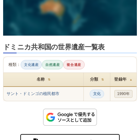
ドミニカ共和国の世界遺産一覧表
種類：
文化遺産
自然遺産
複合遺産
名称
分類
登録年
⇅
⇅
▲
サント・ドミンゴの植民都市
文化
1990年