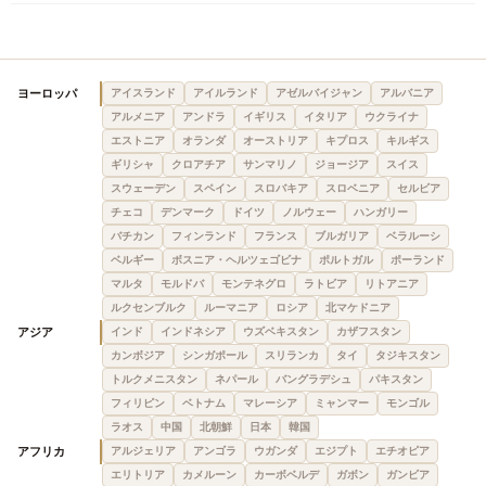
ヨーロッパ
アイスランド
アイルランド
アゼルバイジャン
アルバニア
アルメニア
アンドラ
イギリス
イタリア
ウクライナ
エストニア
オランダ
オーストリア
キプロス
キルギス
ギリシャ
クロアチア
サンマリノ
ジョージア
スイス
スウェーデン
スペイン
スロバキア
スロベニア
セルビア
チェコ
デンマーク
ドイツ
ノルウェー
ハンガリー
バチカン
フィンランド
フランス
ブルガリア
ベラルーシ
ベルギー
ボスニア・ヘルツェゴビナ
ポルトガル
ポーランド
マルタ
モルドバ
モンテネグロ
ラトビア
リトアニア
ルクセンブルク
ルーマニア
ロシア
北マケドニア
アジア
インド
インドネシア
ウズベキスタン
カザフスタン
カンボジア
シンガポール
スリランカ
タイ
タジキスタン
トルクメニスタン
ネパール
バングラデシュ
パキスタン
フィリピン
ベトナム
マレーシア
ミャンマー
モンゴル
ラオス
中国
北朝鮮
日本
韓国
アフリカ
アルジェリア
アンゴラ
ウガンダ
エジプト
エチオピア
エリトリア
カメルーン
カーボベルデ
ガボン
ガンビア