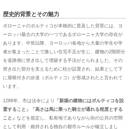
歴史的背景とその魅力
ボローニャのポルティコが本格的に普及した背景には、ヨ
ーロッパ最古の大学の一つであるボローニャ大学の存在が
あります。中世以降、ヨーロッパ各地から大量の学生や学
者が集まったことで激しい住宅不足が生じ、建物の2階部分
を道路側に突き出して増築する手法がとられました。その
突き出た部分を支えるために柱が設置され、結果として下
に屋根付きの歩道（ポルティコ）が形成されたと言われて
います。
1288年、市は法令により
「新築の建物にはポルティコを設
置すること」
「高さは馬に乗った騎士が通れる程度とする
こと」
などを規定し、私有地でありながら街の公共の空間
として利用・維持される独自の都市ルールが確立しまし