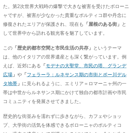
た。第2次世界大戦時の爆撃で大きな被害を受けたボローニ
ャですが、被害が少なかった貴重なポルティコ群や丹念に
修復されたエリアが保護され、現在も
「屋根のある街」
と
して世界中から訪れる観光客を魅了しています。
この
「歴史的都市空間と市民生活の共存」
というテーマ
は、他のイタリアの世界遺産とも深く繋がっています。例
えば、近郊にある
「
モデナの大聖堂、市民の塔、グランデ
広場
」
や
「
フェラーラ：ルネサンス期の市街とポー川デル
タ地帯
」
に見られるように、エミリア＝ロマーニャ州の一
帯は中世からルネサンス期にかけて独自の都市計画や市民
コミュニティを発展させてきました。
歴史的な街並みを濡れずに歩きながら、カフェやショッ
プ、大学街の活気を体感できるボローニャのポルティコ