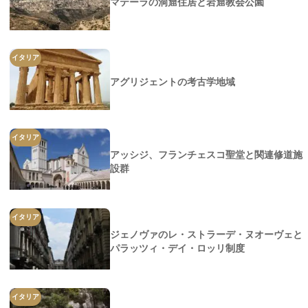
マテーラの洞窟住居と岩窟教会公園
イタリア
アグリジェントの考古学地域
イタリア
アッシジ、フランチェスコ聖堂と関連修道施
設群
イタリア
ジェノヴァのレ・ストラーデ・ヌオーヴェと
パラッツィ・デイ・ロッリ制度
イタリア