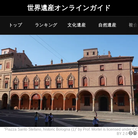
世界遺産オンラインガイド
トップ
ランキング
文化遺産
自然遺産
複合
"
Piazza Santo Stefano, historic Bologna (1)
" by
Prof. Mortel
is licensed under
CC
BY 2.0
.