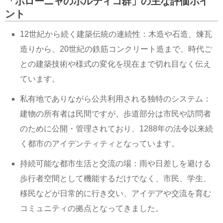
「ボローニャのポルティコ群」の主な評価ポイ
ント
12世紀から続く建築伝統の連続性：木造や石造、煉瓦
造りから、20世紀の鉄筋コンクリート造まで、時代ご
との建築技術や様式の変化を現在まで切れ目なく伝え
ています。
私有地でありながら公共利用される独特のシステム：
建物の所有者は民間ですが、歩道部分は市民や訪問者
のために公開・管理されており、1288年の法令以来続
く都市のアイデンティティとなっています。
持続可能な都市生活と交流の場：雨や日差しを避ける
歩行者空間として機能するだけでなく、市民、学生、
移民などが日常的に行き交い、アイデアや交流を育む
コミュニティの拠点となってきました。