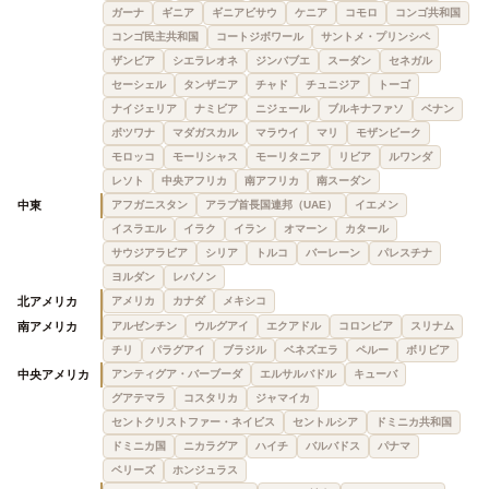
ガーナ
ギニア
ギニアビサウ
ケニア
コモロ
コンゴ共和国
コンゴ民主共和国
コートジボワール
サントメ・プリンシペ
ザンビア
シエラレオネ
ジンバブエ
スーダン
セネガル
セーシェル
タンザニア
チャド
チュニジア
トーゴ
ナイジェリア
ナミビア
ニジェール
ブルキナファソ
ベナン
ボツワナ
マダガスカル
マラウイ
マリ
モザンビーク
モロッコ
モーリシャス
モーリタニア
リビア
ルワンダ
レソト
中央アフリカ
南アフリカ
南スーダン
中東
アフガニスタン
アラブ首長国連邦（UAE）
イエメン
イスラエル
イラク
イラン
オマーン
カタール
サウジアラビア
シリア
トルコ
バーレーン
パレスチナ
ヨルダン
レバノン
北アメリカ
アメリカ
カナダ
メキシコ
南アメリカ
アルゼンチン
ウルグアイ
エクアドル
コロンビア
スリナム
チリ
パラグアイ
ブラジル
ベネズエラ
ペルー
ボリビア
中央アメリカ
アンティグア・バーブーダ
エルサルバドル
キューバ
グアテマラ
コスタリカ
ジャマイカ
セントクリストファー・ネイビス
セントルシア
ドミニカ共和国
ドミニカ国
ニカラグア
ハイチ
バルバドス
パナマ
ベリーズ
ホンジュラス