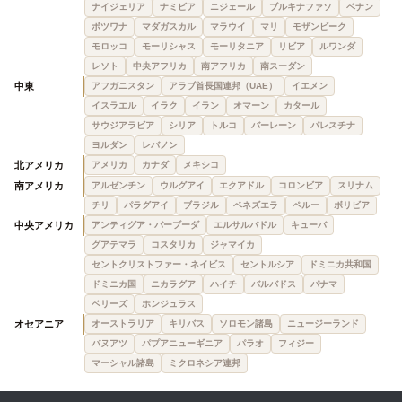
ナイジェリア
ナミビア
ニジェール
ブルキナファソ
ベナン
ボツワナ
マダガスカル
マラウイ
マリ
モザンビーク
モロッコ
モーリシャス
モーリタニア
リビア
ルワンダ
レソト
中央アフリカ
南アフリカ
南スーダン
中東
アフガニスタン
アラブ首長国連邦（UAE）
イエメン
イスラエル
イラク
イラン
オマーン
カタール
サウジアラビア
シリア
トルコ
バーレーン
パレスチナ
ヨルダン
レバノン
北アメリカ
アメリカ
カナダ
メキシコ
南アメリカ
アルゼンチン
ウルグアイ
エクアドル
コロンビア
スリナム
チリ
パラグアイ
ブラジル
ベネズエラ
ペルー
ボリビア
中央アメリカ
アンティグア・バーブーダ
エルサルバドル
キューバ
グアテマラ
コスタリカ
ジャマイカ
セントクリストファー・ネイビス
セントルシア
ドミニカ共和国
ドミニカ国
ニカラグア
ハイチ
バルバドス
パナマ
ベリーズ
ホンジュラス
オセアニア
オーストラリア
キリバス
ソロモン諸島
ニュージーランド
バヌアツ
パプアニューギニア
パラオ
フィジー
マーシャル諸島
ミクロネシア連邦