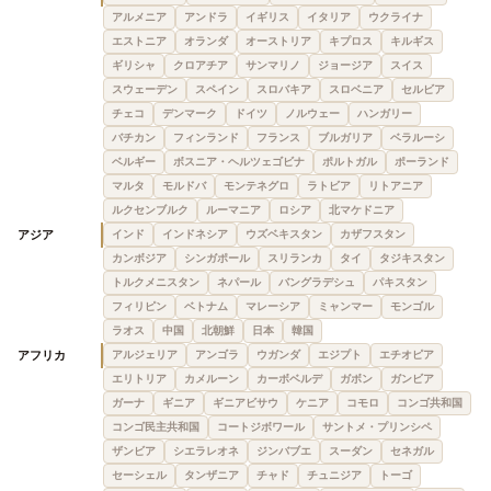
アルメニア
アンドラ
イギリス
イタリア
ウクライナ
エストニア
オランダ
オーストリア
キプロス
キルギス
ギリシャ
クロアチア
サンマリノ
ジョージア
スイス
スウェーデン
スペイン
スロバキア
スロベニア
セルビア
チェコ
デンマーク
ドイツ
ノルウェー
ハンガリー
バチカン
フィンランド
フランス
ブルガリア
ベラルーシ
ベルギー
ボスニア・ヘルツェゴビナ
ポルトガル
ポーランド
マルタ
モルドバ
モンテネグロ
ラトビア
リトアニア
ルクセンブルク
ルーマニア
ロシア
北マケドニア
アジア
インド
インドネシア
ウズベキスタン
カザフスタン
カンボジア
シンガポール
スリランカ
タイ
タジキスタン
トルクメニスタン
ネパール
バングラデシュ
パキスタン
フィリピン
ベトナム
マレーシア
ミャンマー
モンゴル
ラオス
中国
北朝鮮
日本
韓国
アフリカ
アルジェリア
アンゴラ
ウガンダ
エジプト
エチオピア
エリトリア
カメルーン
カーボベルデ
ガボン
ガンビア
ガーナ
ギニア
ギニアビサウ
ケニア
コモロ
コンゴ共和国
コンゴ民主共和国
コートジボワール
サントメ・プリンシペ
ザンビア
シエラレオネ
ジンバブエ
スーダン
セネガル
セーシェル
タンザニア
チャド
チュニジア
トーゴ