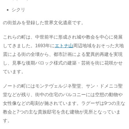
シクリ
の街並みを登録した世界文化遺産です。
これらの町は、中世前半に形成され城や教会を中心に発展
してきました。1693年に
エトナ山
周辺地域をおそった大地
震による街の全壊から、都市計画による驚異的再建を実現
し、見事な後期バロック様式の建築・芸術を街に花咲かせ
ています。
ノートの町にはモンテヴェルジネ聖堂、サン・ドメニコ聖
堂などが残り、街中の住宅のバルコニーには空想の動物や
女性像などの彫刻が施されています。ラグーザは9つの主な
教会と7つの主な貴族邸宅を含む建物が見所となっていま
す。