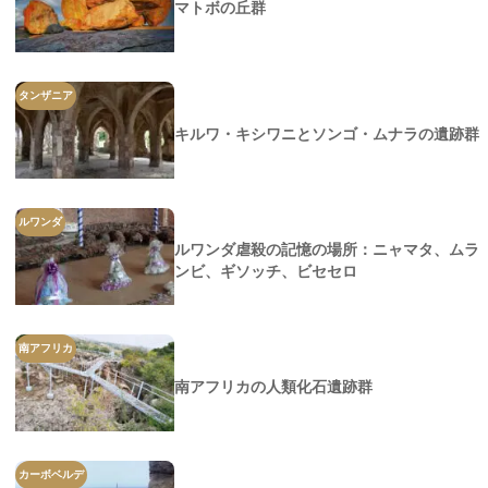
マトボの丘群
タンザニア
キルワ・キシワニとソンゴ・ムナラの遺跡群
ルワンダ
ルワンダ虐殺の記憶の場所：ニャマタ、ムラ
ンビ、ギソッチ、ビセセロ
南アフリカ
南アフリカの人類化石遺跡群
カーボベルデ