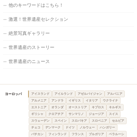
他のキーワードはこちら！
激選！世界遺産セレクション
絶景写真ギャラリー
世界遺産のストーリー
世界遺産のニュース
ヨーロッパ
アイスランド
アイルランド
アゼルバイジャン
アルバニア
アルメニア
アンドラ
イギリス
イタリア
ウクライナ
エストニア
オランダ
オーストリア
キプロス
キルギス
ギリシャ
クロアチア
サンマリノ
ジョージア
スイス
スウェーデン
スペイン
スロバキア
スロベニア
セルビア
チェコ
デンマーク
ドイツ
ノルウェー
ハンガリー
バチカン
フィンランド
フランス
ブルガリア
ベラルーシ