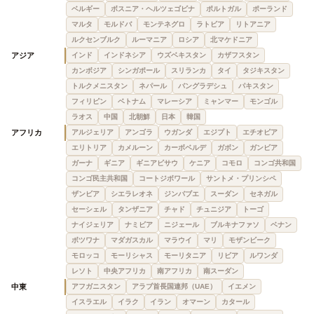
ベルギー
ボスニア・ヘルツェゴビナ
ポルトガル
ポーランド
マルタ
モルドバ
モンテネグロ
ラトビア
リトアニア
ルクセンブルク
ルーマニア
ロシア
北マケドニア
アジア
インド
インドネシア
ウズベキスタン
カザフスタン
カンボジア
シンガポール
スリランカ
タイ
タジキスタン
トルクメニスタン
ネパール
バングラデシュ
パキスタン
フィリピン
ベトナム
マレーシア
ミャンマー
モンゴル
ラオス
中国
北朝鮮
日本
韓国
アフリカ
アルジェリア
アンゴラ
ウガンダ
エジプト
エチオピア
エリトリア
カメルーン
カーボベルデ
ガボン
ガンビア
ガーナ
ギニア
ギニアビサウ
ケニア
コモロ
コンゴ共和国
コンゴ民主共和国
コートジボワール
サントメ・プリンシペ
ザンビア
シエラレオネ
ジンバブエ
スーダン
セネガル
セーシェル
タンザニア
チャド
チュニジア
トーゴ
ナイジェリア
ナミビア
ニジェール
ブルキナファソ
ベナン
ボツワナ
マダガスカル
マラウイ
マリ
モザンビーク
モロッコ
モーリシャス
モーリタニア
リビア
ルワンダ
レソト
中央アフリカ
南アフリカ
南スーダン
中東
アフガニスタン
アラブ首長国連邦（UAE）
イエメン
イスラエル
イラク
イラン
オマーン
カタール