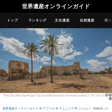
世界遺産オンラインガイド
トップ
ランキング
文化遺産
自然遺産
複合
""
File:Dar Ben Ayyed.jpg
""by
IssamBarhoumi
is licensed under
CC BY-SA 4.0
世界遺産オンラインガイド
アフリカ
チュニジア
ジェルバ：島嶼域への