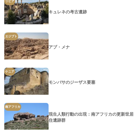
リビア
キュレネの考古遺跡
エジプト
アブ・メナ
ケニア
モンバサのジーザス要塞
南アフリカ
現生人類行動の出現：南アフリカの更新世居
住遺跡群