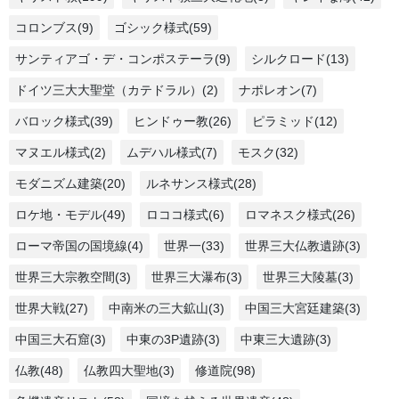
コロンブス(9)
ゴシック様式(59)
サンティアゴ・デ・コンポステーラ(9)
シルクロード(13)
ドイツ三大大聖堂（カテドラル）(2)
ナポレオン(7)
バロック様式(39)
ヒンドゥー教(26)
ピラミッド(12)
マヌエル様式(2)
ムデハル様式(7)
モスク(32)
モダニズム建築(20)
ルネサンス様式(28)
ロケ地・モデル(49)
ロココ様式(6)
ロマネスク様式(26)
ローマ帝国の国境線(4)
世界一(33)
世界三大仏教遺跡(3)
世界三大宗教空間(3)
世界三大瀑布(3)
世界三大陵墓(3)
世界大戦(27)
中南米の三大鉱山(3)
中国三大宮廷建築(3)
中国三大石窟(3)
中東の3P遺跡(3)
中東三大遺跡(3)
仏教(48)
仏教四大聖地(3)
修道院(98)