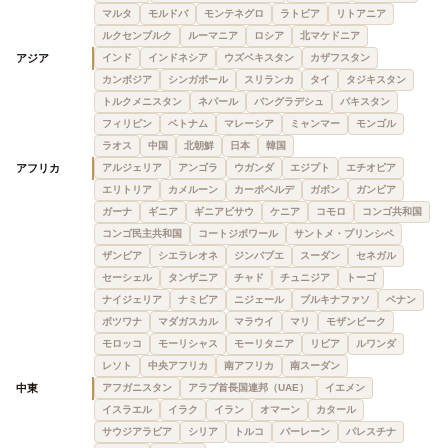
マルタ
モルドバ
モンテネグロ
ラトビア
リトアニア
ルクセンブルク
ルーマニア
ロシア
北マケドニア
アジア
インド
インドネシア
ウズベキスタン
カザフスタン
カンボジア
シンガポール
スリランカ
タイ
タジキスタン
トルクメニスタン
ネパール
バングラデシュ
パキスタン
フィリピン
ベトナム
マレーシア
ミャンマー
モンゴル
ラオス
中国
北朝鮮
日本
韓国
アフリカ
アルジェリア
アンゴラ
ウガンダ
エジプト
エチオピア
エリトリア
カメルーン
カーボベルデ
ガボン
ガンビア
ガーナ
ギニア
ギニアビサウ
ケニア
コモロ
コンゴ共和国
コンゴ民主共和国
コートジボワール
サントメ・プリンシペ
ザンビア
シエラレオネ
ジンバブエ
スーダン
セネガル
セーシェル
タンザニア
チャド
チュニジア
トーゴ
ナイジェリア
ナミビア
ニジェール
ブルキナファソ
ベナン
ボツワナ
マダガスカル
マラウイ
マリ
モザンビーク
モロッコ
モーリシャス
モーリタニア
リビア
ルワンダ
レソト
中央アフリカ
南アフリカ
南スーダン
中東
アフガニスタン
アラブ首長国連邦（UAE）
イエメン
イスラエル
イラク
イラン
オマーン
カタール
サウジアラビア
シリア
トルコ
バーレーン
パレスチナ