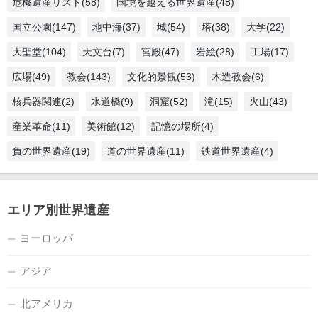
危機遺産リスト(58)
国境を越える世界遺産(48)
国立公園(147)
地中海(37)
城(54)
塔(38)
大学(22)
大聖堂(104)
天文台(7)
宮殿(47)
岩絵(28)
工場(17)
広場(49)
教会(143)
文化的景観(53)
木造教会(6)
核兵器関連(2)
水道橋(9)
洞窟(52)
滝(15)
火山(43)
産業革命(11)
美術館(12)
記憶の場所(4)
負の世界遺産(19)
道の世界遺産(11)
鉄道世界遺産(4)
エリア別世界遺産
ヨーロッパ
アジア
北アメリカ