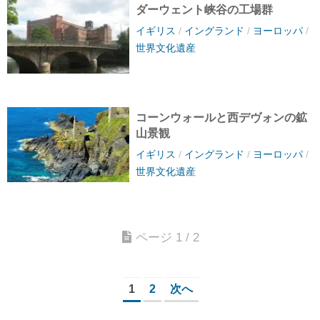
ダーウェント峡谷の工場群
イギリス
/
イングランド
/
ヨーロッパ
/
世界文化遺産
コーンウォールと西デヴォンの鉱
山景観
イギリス
/
イングランド
/
ヨーロッパ
/
世界文化遺産
ページ 1 / 2
1
2
次へ