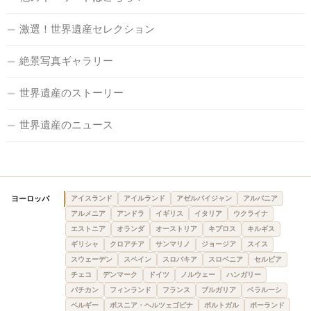
激選！世界遺産セレクション
絶景写真ギャラリー
世界遺産のストーリー
世界遺産のニュース
ヨーロッパ
アイスランド
アイルランド
アゼルバイジャン
アルバニア
アルメニア
アンドラ
イギリス
イタリア
ウクライナ
エストニア
オランダ
オーストリア
キプロス
キルギス
ギリシャ
クロアチア
サンマリノ
ジョージア
スイス
スウェーデン
スペイン
スロバキア
スロベニア
セルビア
チェコ
デンマーク
ドイツ
ノルウェー
ハンガリー
バチカン
フィンランド
フランス
ブルガリア
ベラルーシ
ベルギー
ボスニア・ヘルツェゴビナ
ポルトガル
ポーランド