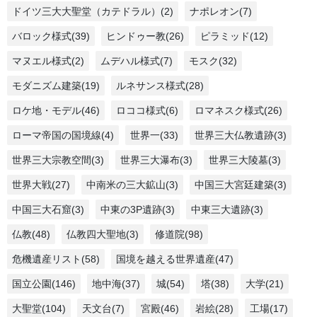
ドイツ三大大聖堂（カテドラル）(2)
ナポレオン(7)
バロック様式(39)
ヒンドゥー教(26)
ピラミッド(12)
マヌエル様式(2)
ムデハル様式(7)
モスク(32)
モダニズム建築(19)
ルネサンス様式(28)
ロケ地・モデル(46)
ロココ様式(6)
ロマネスク様式(26)
ローマ帝国の国境線(4)
世界一(33)
世界三大仏教遺跡(3)
世界三大宗教空間(3)
世界三大瀑布(3)
世界三大陵墓(3)
世界大戦(27)
中南米の三大鉱山(3)
中国三大宮廷建築(3)
中国三大石窟(3)
中東の3P遺跡(3)
中東三大遺跡(3)
仏教(48)
仏教四大聖地(3)
修道院(98)
危機遺産リスト(58)
国境を越える世界遺産(47)
国立公園(146)
地中海(37)
城(54)
塔(38)
大学(21)
大聖堂(104)
天文台(7)
宮殿(46)
岩絵(28)
工場(17)