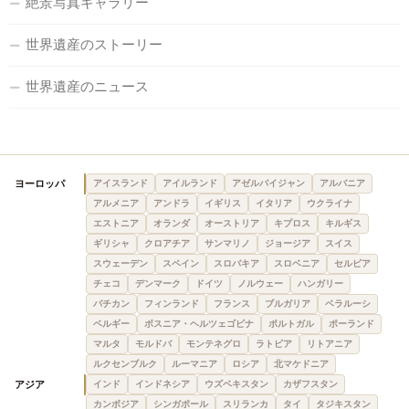
絶景写真ギャラリー
世界遺産のストーリー
世界遺産のニュース
ヨーロッパ
アイスランド
アイルランド
アゼルバイジャン
アルバニア
アルメニア
アンドラ
イギリス
イタリア
ウクライナ
エストニア
オランダ
オーストリア
キプロス
キルギス
ギリシャ
クロアチア
サンマリノ
ジョージア
スイス
スウェーデン
スペイン
スロバキア
スロベニア
セルビア
チェコ
デンマーク
ドイツ
ノルウェー
ハンガリー
バチカン
フィンランド
フランス
ブルガリア
ベラルーシ
ベルギー
ボスニア・ヘルツェゴビナ
ポルトガル
ポーランド
マルタ
モルドバ
モンテネグロ
ラトビア
リトアニア
ルクセンブルク
ルーマニア
ロシア
北マケドニア
アジア
インド
インドネシア
ウズベキスタン
カザフスタン
カンボジア
シンガポール
スリランカ
タイ
タジキスタン