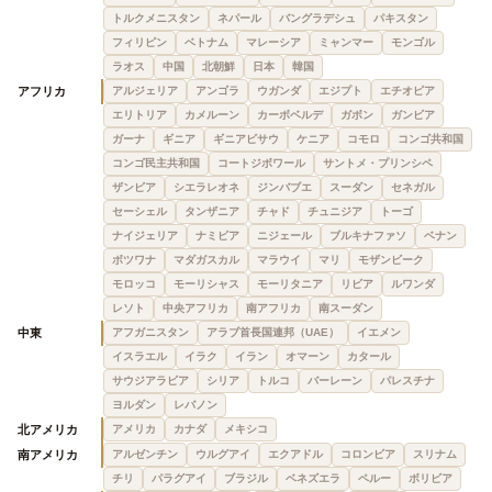
トルクメニスタン
ネパール
バングラデシュ
パキスタン
フィリピン
ベトナム
マレーシア
ミャンマー
モンゴル
ラオス
中国
北朝鮮
日本
韓国
アフリカ
アルジェリア
アンゴラ
ウガンダ
エジプト
エチオピア
エリトリア
カメルーン
カーボベルデ
ガボン
ガンビア
ガーナ
ギニア
ギニアビサウ
ケニア
コモロ
コンゴ共和国
コンゴ民主共和国
コートジボワール
サントメ・プリンシペ
ザンビア
シエラレオネ
ジンバブエ
スーダン
セネガル
セーシェル
タンザニア
チャド
チュニジア
トーゴ
ナイジェリア
ナミビア
ニジェール
ブルキナファソ
ベナン
ボツワナ
マダガスカル
マラウイ
マリ
モザンビーク
モロッコ
モーリシャス
モーリタニア
リビア
ルワンダ
レソト
中央アフリカ
南アフリカ
南スーダン
中東
アフガニスタン
アラブ首長国連邦（UAE）
イエメン
イスラエル
イラク
イラン
オマーン
カタール
サウジアラビア
シリア
トルコ
バーレーン
パレスチナ
ヨルダン
レバノン
北アメリカ
アメリカ
カナダ
メキシコ
南アメリカ
アルゼンチン
ウルグアイ
エクアドル
コロンビア
スリナム
チリ
パラグアイ
ブラジル
ベネズエラ
ペルー
ボリビア