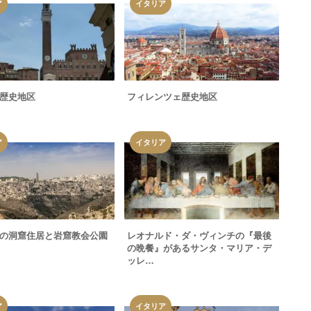
ア
イタリア
歴史地区
フィレンツェ歴史地区
ア
イタリア
の洞窟住居と岩窟教会公園
レオナルド・ダ・ヴィンチの『最後
の晩餐』があるサンタ・マリア・デ
ッレ…
ア
イタリア