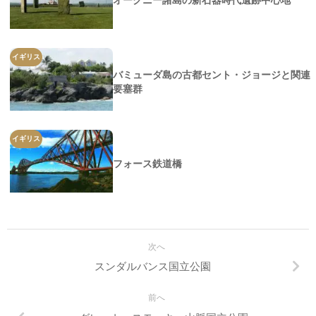
イギリス
バミューダ島の古都セント・ジョージと関連
要塞群
イギリス
フォース鉄道橋
次へ
スンダルバンス国立公園
前へ