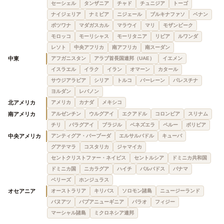
セーシェル
タンザニア
チャド
チュニジア
トーゴ
ナイジェリア
ナミビア
ニジェール
ブルキナファソ
ベナン
ボツワナ
マダガスカル
マラウイ
マリ
モザンビーク
モロッコ
モーリシャス
モーリタニア
リビア
ルワンダ
レソト
中央アフリカ
南アフリカ
南スーダン
中東
アフガニスタン
アラブ首長国連邦（UAE）
イエメン
イスラエル
イラク
イラン
オマーン
カタール
サウジアラビア
シリア
トルコ
バーレーン
パレスチナ
ヨルダン
レバノン
北アメリカ
アメリカ
カナダ
メキシコ
南アメリカ
アルゼンチン
ウルグアイ
エクアドル
コロンビア
スリナム
チリ
パラグアイ
ブラジル
ベネズエラ
ペルー
ボリビア
中央アメリカ
アンティグア・バーブーダ
エルサルバドル
キューバ
グアテマラ
コスタリカ
ジャマイカ
セントクリストファー・ネイビス
セントルシア
ドミニカ共和国
ドミニカ国
ニカラグア
ハイチ
バルバドス
パナマ
ベリーズ
ホンジュラス
オセアニア
オーストラリア
キリバス
ソロモン諸島
ニュージーランド
バヌアツ
パプアニューギニア
パラオ
フィジー
マーシャル諸島
ミクロネシア連邦