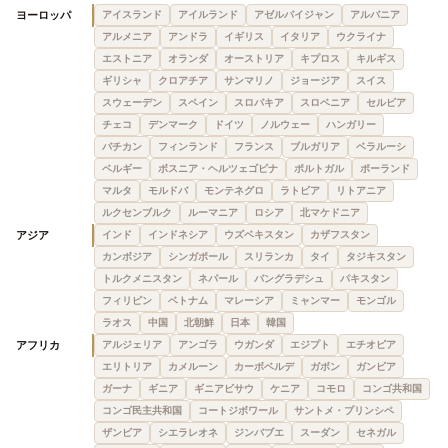
ヨーロッパ
アイスランド
アイルランド
アゼルバイジャン
アルバニア
アルメニア
アンドラ
イギリス
イタリア
ウクライナ
エストニア
オランダ
オーストリア
キプロス
キルギス
ギリシャ
クロアチア
サンマリノ
ジョージア
スイス
スウェーデン
スペイン
スロバキア
スロベニア
セルビア
チェコ
デンマーク
ドイツ
ノルウェー
ハンガリー
バチカン
フィンランド
フランス
ブルガリア
ベラルーシ
ベルギー
ボスニア・ヘルツェゴビナ
ポルトガル
ポーランド
マルタ
モルドバ
モンテネグロ
ラトビア
リトアニア
ルクセンブルク
ルーマニア
ロシア
北マケドニア
アジア
インド
インドネシア
ウズベキスタン
カザフスタン
カンボジア
シンガポール
スリランカ
タイ
タジキスタン
トルクメニスタン
ネパール
バングラデシュ
パキスタン
フィリピン
ベトナム
マレーシア
ミャンマー
モンゴル
ラオス
中国
北朝鮮
日本
韓国
アフリカ
アルジェリア
アンゴラ
ウガンダ
エジプト
エチオピア
エリトリア
カメルーン
カーボベルデ
ガボン
ガンビア
ガーナ
ギニア
ギニアビサウ
ケニア
コモロ
コンゴ共和国
コンゴ民主共和国
コートジボワール
サントメ・プリンシペ
ザンビア
シエラレオネ
ジンバブエ
スーダン
セネガル