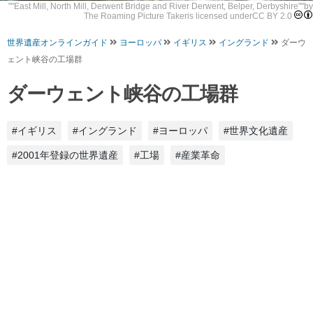
""
East Mill, North Mill, Derwent Bridge and River Derwent, Belper, Derbyshire
""by
The Roaming Picture Taker
is licensed under
CC BY 2.0
世界遺産オンラインガイド
ヨーロッパ
イギリス
イングランド
ダーウ
ェント峡谷の工場群
ダーウェント峡谷の工場群
#イギリス
#イングランド
#ヨーロッパ
#世界文化遺産
#2001年登録の世界遺産
#工場
#産業革命