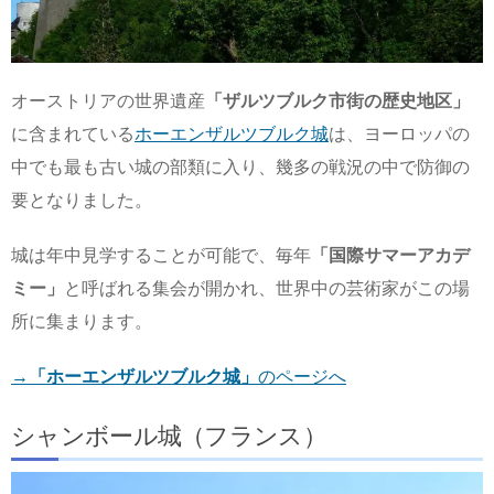
オーストリアの世界遺産
「ザルツブルク市街の歴史地区」
に含まれている
ホーエンザルツブルク城
は、ヨーロッパの
中でも最も古い城の部類に入り、幾多の戦況の中で防御の
要となりました。
城は年中見学することが可能で、毎年
「国際サマーアカデ
ミー」
と呼ばれる集会が開かれ、世界中の芸術家がこの場
所に集まります。
→
「ホーエンザルツブルク城」
のページへ
シャンボール城（フランス）