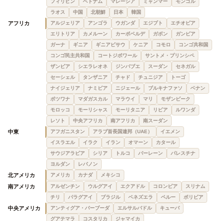
フィリピン
ベトナム
マレーシア
ミャンマー
モンゴル
ラオス
中国
北朝鮮
日本
韓国
アフリカ
アルジェリア
アンゴラ
ウガンダ
エジプト
エチオピア
エリトリア
カメルーン
カーボベルデ
ガボン
ガンビア
ガーナ
ギニア
ギニアビサウ
ケニア
コモロ
コンゴ共和国
コンゴ民主共和国
コートジボワール
サントメ・プリンシペ
ザンビア
シエラレオネ
ジンバブエ
スーダン
セネガル
セーシェル
タンザニア
チャド
チュニジア
トーゴ
ナイジェリア
ナミビア
ニジェール
ブルキナファソ
ベナン
ボツワナ
マダガスカル
マラウイ
マリ
モザンビーク
モロッコ
モーリシャス
モーリタニア
リビア
ルワンダ
レソト
中央アフリカ
南アフリカ
南スーダン
中東
アフガニスタン
アラブ首長国連邦（UAE）
イエメン
イスラエル
イラク
イラン
オマーン
カタール
サウジアラビア
シリア
トルコ
バーレーン
パレスチナ
ヨルダン
レバノン
北アメリカ
アメリカ
カナダ
メキシコ
南アメリカ
アルゼンチン
ウルグアイ
エクアドル
コロンビア
スリナム
チリ
パラグアイ
ブラジル
ベネズエラ
ペルー
ボリビア
中央アメリカ
アンティグア・バーブーダ
エルサルバドル
キューバ
グアテマラ
コスタリカ
ジャマイカ