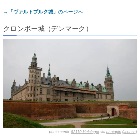
→
「ヴァルトブルク城」
のページへ
クロンボー城（デンマーク）
photo credit:
82110-Helsingor
via
photopin
(license)