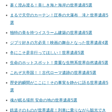
蒼く澄み渡る！美しき海と海岸の世界遺産5選
まるで天空のカーテン！圧巻の大瀑布 滝と世界遺産5
選
独特の美を持つイスラーム建築の世界遺産5選
ジブリ好きの方必見！映画の舞台となった世界遺産4選
冬にこそ是非行ってほしい！世界遺産5選
生命のホットスポット！貴重な生態系世界自然遺産5選
これぞ大帝国！！古代ローマ遺跡の世界遺産5選
歴史的瞬間がここに！その事実を静かに語る世界遺産5
選
魂が眠る場所 安命の地の世界遺産5選
鉄道そのものが世界遺産！列車に乗りながら観光でき