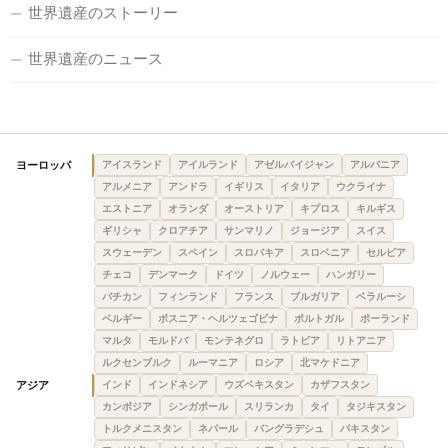
世界遺産のストーリー
世界遺産のニュース
ヨーロッパ
アイスランド
アイルランド
アゼルバイジャン
アルバニア
アルメニア
アンドラ
イギリス
イタリア
ウクライナ
エストニア
オランダ
オーストリア
キプロス
キルギス
ギリシャ
クロアチア
サンマリノ
ジョージア
スイス
スウェーデン
スペイン
スロバキア
スロベニア
セルビア
チェコ
デンマーク
ドイツ
ノルウェー
ハンガリー
バチカン
フィンランド
フランス
ブルガリア
ベラルーシ
ベルギー
ボスニア・ヘルツェゴビナ
ポルトガル
ポーランド
マルタ
モルドバ
モンテネグロ
ラトビア
リトアニア
ルクセンブルク
ルーマニア
ロシア
北マケドニア
アジア
インド
インドネシア
ウズベキスタン
カザフスタン
カンボジア
シンガポール
スリランカ
タイ
タジキスタン
トルクメニスタン
ネパール
バングラデシュ
パキスタン