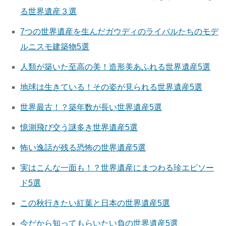
る世界遺産３選
7つの世界遺産を生んだガウディのライバルたちのモデ
ルニスモ建築物5選
人類が築いた至高の美！造形美あふれる世界遺産5選
地球は生きている！その姿が見られる世界遺産5選
世界最古！？築年数が長い世界遺産5選
憶測飛び交う謎多き世界遺産5選
怖い逸話が残る恐怖の世界遺産5選
実はこんな一面も！？世界遺産にまつわる珍エピソー
ド5選
この秋行きたい紅葉と日本の世界遺産5選
今だから知ってもらいたい負の世界遺産5選