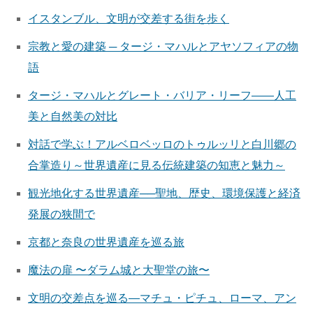
イスタンブル、文明が交差する街を歩く
宗教と愛の建築 ─ タージ・マハルとアヤソフィアの物
語
タージ・マハルとグレート・バリア・リーフ——人工
美と自然美の対比
対話で学ぶ！アルベロベッロのトゥルッリと白川郷の
合掌造り～世界遺産に見る伝統建築の知恵と魅力～
観光地化する世界遺産──聖地、歴史、環境保護と経済
発展の狭間で
京都と奈良の世界遺産を巡る旅
魔法の扉 〜ダラム城と大聖堂の旅〜
文明の交差点を巡る—マチュ・ピチュ、ローマ、アン