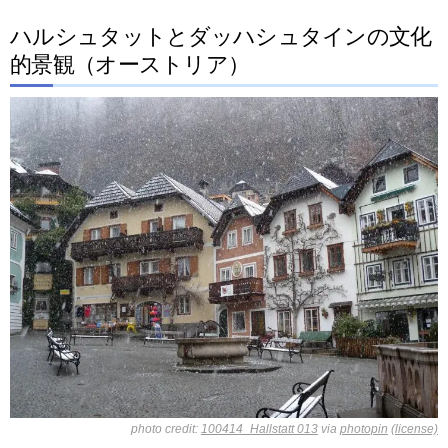
ハルシュタットとダッハシュタインの文化
的景観（オーストリア）
photo credit:
100414_Hallstatt 013
via
photopin
(license)