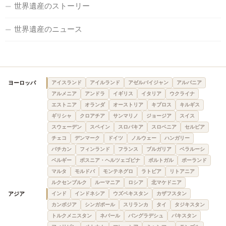
世界遺産のストーリー
世界遺産のニュース
ヨーロッパ
アイスランド
アイルランド
アゼルバイジャン
アルバニア
アルメニア
アンドラ
イギリス
イタリア
ウクライナ
エストニア
オランダ
オーストリア
キプロス
キルギス
ギリシャ
クロアチア
サンマリノ
ジョージア
スイス
スウェーデン
スペイン
スロバキア
スロベニア
セルビア
チェコ
デンマーク
ドイツ
ノルウェー
ハンガリー
バチカン
フィンランド
フランス
ブルガリア
ベラルーシ
ベルギー
ボスニア・ヘルツェゴビナ
ポルトガル
ポーランド
マルタ
モルドバ
モンテネグロ
ラトビア
リトアニア
ルクセンブルク
ルーマニア
ロシア
北マケドニア
アジア
インド
インドネシア
ウズベキスタン
カザフスタン
カンボジア
シンガポール
スリランカ
タイ
タジキスタン
トルクメニスタン
ネパール
バングラデシュ
パキスタン