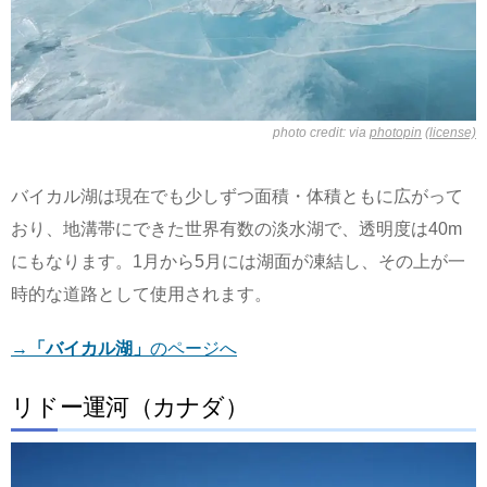
photo credit: via
photopin
(license)
バイカル湖は現在でも少しずつ面積・体積ともに広がって
おり、地溝帯にできた世界有数の淡水湖で、透明度は40m
にもなります。1月から5月には湖面が凍結し、その上が一
時的な道路として使用されます。
→
「バイカル湖」
のページへ
リドー運河（カナダ）