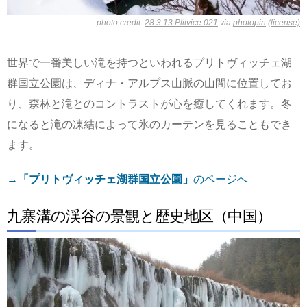
photo credit:
28.3.13 Plitvice 021
via
photopin
(license)
世界で一番美しい滝を持つといわれるプリトヴィッチェ湖
群国立公園は、ディナ・アルプス山脈の山間に位置してお
り、森林と滝とのコントラストが心を癒してくれます。冬
になると滝の凍結によって氷のカーテンを見ることもでき
ます。
→
「プリトヴィッチェ湖群国立公園」
のページへ
九寨溝の渓谷の景観と歴史地区（中国）