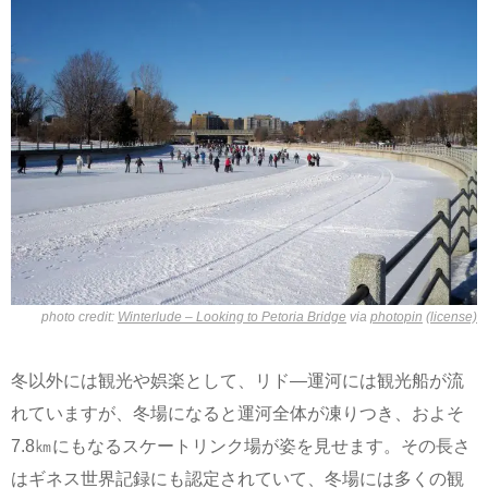
photo credit:
Winterlude – Looking to Petoria Bridge
via
photopin
(license)
冬以外には観光や娯楽として、リド―運河には観光船が流
れていますが、冬場になると運河全体が凍りつき、およそ
7.8㎞にもなるスケートリンク場が姿を見せます。その長さ
はギネス世界記録にも認定されていて、冬場には多くの観