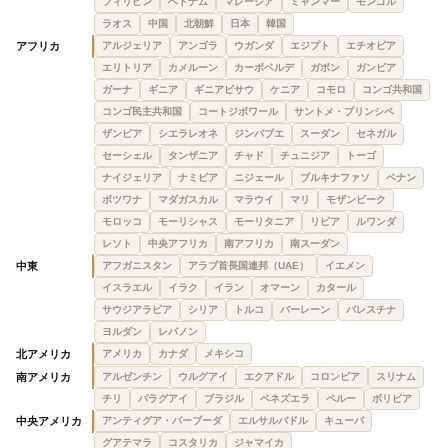
フィリピン
ベトナム
マレーシア
ミャンマー
モンゴル
ラオス
中国
北朝鮮
日本
韓国
アフリカ
アルジェリア
アンゴラ
ウガンダ
エジプト
エチオピア
エリトリア
カメルーン
カーボベルデ
ガボン
ガンビア
ガーナ
ギニア
ギニアビサウ
ケニア
コモロ
コンゴ共和国
コンゴ民主共和国
コートジボワール
サントメ・プリンシペ
ザンビア
シエラレオネ
ジンバブエ
スーダン
セネガル
セーシェル
タンザニア
チャド
チュニジア
トーゴ
ナイジェリア
ナミビア
ニジェール
ブルキナファソ
ベナン
ボツワナ
マダガスカル
マラウイ
マリ
モザンビーク
モロッコ
モーリシャス
モーリタニア
リビア
ルワンダ
レソト
中央アフリカ
南アフリカ
南スーダン
中東
アフガニスタン
アラブ首長国連邦（UAE）
イエメン
イスラエル
イラク
イラン
オマーン
カタール
サウジアラビア
シリア
トルコ
バーレーン
パレスチナ
ヨルダン
レバノン
北アメリカ
アメリカ
カナダ
メキシコ
南アメリカ
アルゼンチン
ウルグアイ
エクアドル
コロンビア
スリナム
チリ
パラグアイ
ブラジル
ベネズエラ
ペルー
ボリビア
中央アメリカ
アンティグア・バーブーダ
エルサルバドル
キューバ
グアテマラ
コスタリカ
ジャマイカ