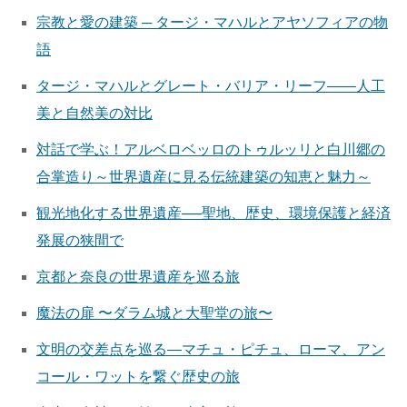
宗教と愛の建築 ─ タージ・マハルとアヤソフィアの物
語
タージ・マハルとグレート・バリア・リーフ——人工
美と自然美の対比
対話で学ぶ！アルベロベッロのトゥルッリと白川郷の
合掌造り～世界遺産に見る伝統建築の知恵と魅力～
観光地化する世界遺産──聖地、歴史、環境保護と経済
発展の狭間で
京都と奈良の世界遺産を巡る旅
魔法の扉 〜ダラム城と大聖堂の旅〜
文明の交差点を巡る—マチュ・ピチュ、ローマ、アン
コール・ワットを繋ぐ歴史の旅