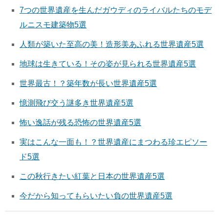
7つの世界遺産を生んだガウディのライバルたちのモデ
ルニスモ建築物5選
人類が築いた至高の美！造形美あふれる世界遺産5選
地球は生きている！その姿が見られる世界遺産5選
世界最古！？築年数が長い世界遺産5選
憶測飛び交う謎多き世界遺産5選
怖い逸話が残る恐怖の世界遺産5選
実はこんな一面も！？世界遺産にまつわる珍エピソー
ド5選
この秋行きたい紅葉と日本の世界遺産5選
今だから知ってもらいたい負の世界遺産5選