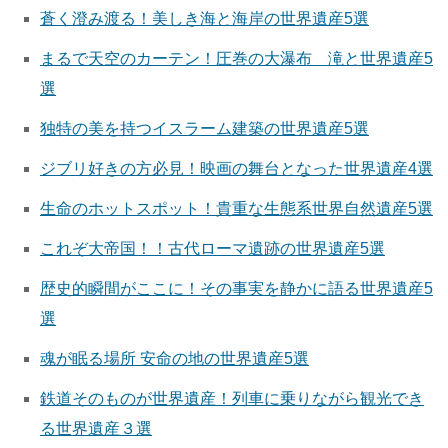
蒼く澄み渡る！美しき海と海岸の世界遺産5選
まるで天空のカーテン！圧巻の大瀑布 滝と世界遺産5
選
独特の美を持つイスラーム建築の世界遺産5選
ジブリ好きの方必見！映画の舞台となった世界遺産4選
生命のホットスポット！貴重な生態系世界自然遺産5選
これぞ大帝国！！古代ローマ遺跡の世界遺産5選
歴史的瞬間がここに！その事実を静かに語る世界遺産5
選
魂が眠る場所 安命の地の世界遺産5選
鉄道そのものが世界遺産！列車に乗りながら観光でき
る世界遺産３選