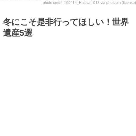
photo credit:
100414_Hallstatt 013
via
photopin
(license)
冬にこそ是非行ってほしい！世界
遺産5選