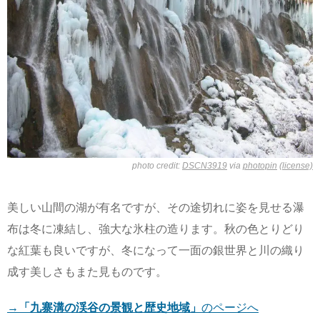
photo credit:
DSCN3919
via
photopin
(license)
美しい山間の湖が有名ですが、その途切れに姿を見せる瀑
布は冬に凍結し、強大な氷柱の造ります。秋の色とりどり
な紅葉も良いですが、冬になって一面の銀世界と川の織り
成す美しさもまた見ものです。
→
「九寨溝の渓谷の景観と歴史地域」
のページへ