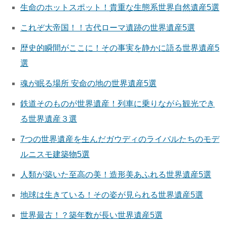
生命のホットスポット！貴重な生態系世界自然遺産5選
これぞ大帝国！！古代ローマ遺跡の世界遺産5選
歴史的瞬間がここに！その事実を静かに語る世界遺産5
選
魂が眠る場所 安命の地の世界遺産5選
鉄道そのものが世界遺産！列車に乗りながら観光でき
る世界遺産３選
7つの世界遺産を生んだガウディのライバルたちのモデ
ルニスモ建築物5選
人類が築いた至高の美！造形美あふれる世界遺産5選
地球は生きている！その姿が見られる世界遺産5選
世界最古！？築年数が長い世界遺産5選