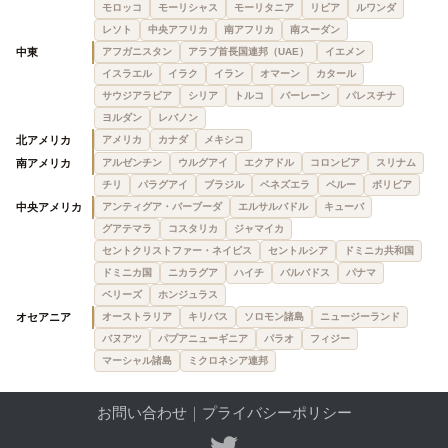
モロッコ
モーリシャス
モーリタニア
リビア
ルワンダ
レソト
中央アフリカ
南アフリカ
南スーダン
中東
アフガニスタン
アラブ首長国連邦（UAE）
イエメン
イスラエル
イラク
イラン
オマーン
カタール
サウジアラビア
シリア
トルコ
バーレーン
パレスチナ
ヨルダン
レバノン
北アメリカ
アメリカ
カナダ
メキシコ
南アメリカ
アルゼンチン
ウルグアイ
エクアドル
コロンビア
スリナム
チリ
パラグアイ
ブラジル
ベネズエラ
ペルー
ボリビア
中央アメリカ
アンティグア・バーブーダ
エルサルバドル
キューバ
グアテマラ
コスタリカ
ジャマイカ
セントクリストファー・ネイビス
セントルシア
ドミニカ共和国
ドミニカ国
ニカラグア
ハイチ
バルバドス
パナマ
ベリーズ
ホンジュラス
オセアニア
オーストラリア
キリバス
ソロモン諸島
ニュージーランド
バヌアツ
パプアニューギニア
パラオ
フィジー
マーシャル諸島
ミクロネシア連邦
お問い合わせ
｜
プライバシーポリシー