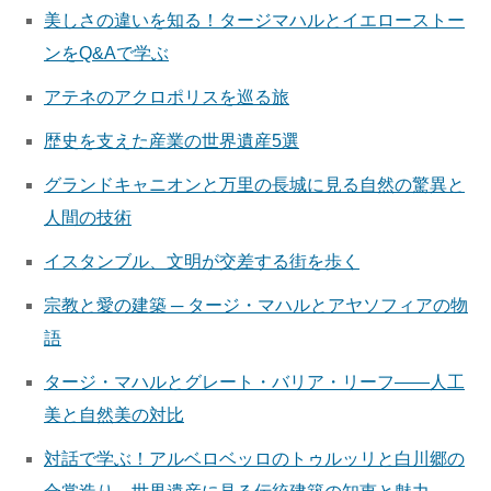
美しさの違いを知る！タージマハルとイエローストー
ンをQ&Aで学ぶ
アテネのアクロポリスを巡る旅
歴史を支えた産業の世界遺産5選
グランドキャニオンと万里の長城に見る自然の驚異と
人間の技術
イスタンブル、文明が交差する街を歩く
宗教と愛の建築 ─ タージ・マハルとアヤソフィアの物
語
タージ・マハルとグレート・バリア・リーフ——人工
美と自然美の対比
対話で学ぶ！アルベロベッロのトゥルッリと白川郷の