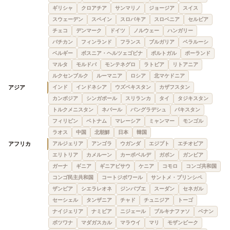
ギリシャ
クロアチア
サンマリノ
ジョージア
スイス
スウェーデン
スペイン
スロバキア
スロベニア
セルビア
チェコ
デンマーク
ドイツ
ノルウェー
ハンガリー
バチカン
フィンランド
フランス
ブルガリア
ベラルーシ
ベルギー
ボスニア・ヘルツェゴビナ
ポルトガル
ポーランド
マルタ
モルドバ
モンテネグロ
ラトビア
リトアニア
ルクセンブルク
ルーマニア
ロシア
北マケドニア
アジア
インド
インドネシア
ウズベキスタン
カザフスタン
カンボジア
シンガポール
スリランカ
タイ
タジキスタン
トルクメニスタン
ネパール
バングラデシュ
パキスタン
フィリピン
ベトナム
マレーシア
ミャンマー
モンゴル
ラオス
中国
北朝鮮
日本
韓国
アフリカ
アルジェリア
アンゴラ
ウガンダ
エジプト
エチオピア
エリトリア
カメルーン
カーボベルデ
ガボン
ガンビア
ガーナ
ギニア
ギニアビサウ
ケニア
コモロ
コンゴ共和国
コンゴ民主共和国
コートジボワール
サントメ・プリンシペ
ザンビア
シエラレオネ
ジンバブエ
スーダン
セネガル
セーシェル
タンザニア
チャド
チュニジア
トーゴ
ナイジェリア
ナミビア
ニジェール
ブルキナファソ
ベナン
ボツワナ
マダガスカル
マラウイ
マリ
モザンビーク