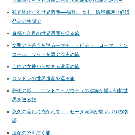
合掌造り～世界遺産に見る伝統建築の知恵と魅力～
観光地化する世界遺産──聖地、歴史、環境保護と経済
発展の狭間で
京都と奈良の世界遺産を巡る旅
文明の交差点を巡る—マチュ・ピチュ、ローマ、アン
コール・ワットを繋ぐ歴史の旅
自由の女神から始まる遺産の旅
ロンドンの世界遺産を巡る旅
夢想の形――アントニ・ガウディの建築が描く幻想世
界を巡る旅
悠久の流れに抱かれて――セーヌ河岸が紡ぐパリの物
語
遺産の糸を紡ぐ旅