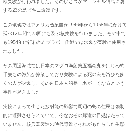
核実験が行われました。そのひとつがマーシャル諸島に属
する23の島ビキニ環礁です。
この環礁ではアメリカ合衆国が1946年から1958年にかけて
延べ12年間で23回にも及ぶ核実験を行いました。その中で
も1954年に行われたブラボー作戦では水爆が実験に使用さ
れました。
その周辺海域では日本のマグロ漁船第五福竜丸をはじめ約
千隻もの漁船が操業しており実験による死の灰を浴びた多
くの人が被爆し、その内日本人船長一名が亡くなるという
事件が起きました。
実験によって生じた放射能の影響で周辺の島の住民は強制
的に避難させられていて、今なおその帰還の目処はたって
いません。核兵器製造の時代背景とそれがもたらした生態