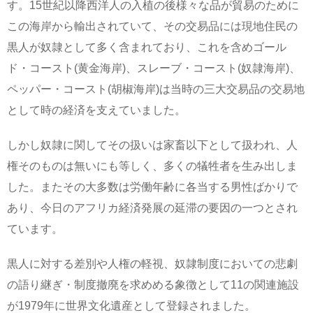
す。15世紀以降西洋人の入植の後様々な品が貿易のために
この海岸から輸出されていて、その交易品には現地住民の
黒人が奴隷として多く含まれており、これを含めゴール
ド・コースト(黄金海岸)、スレーブ・コースト(奴隷海岸)、
ペッパー・コースト(胡椒海岸)は当時の三大交易品の交易地
として時の経済を支えていました。
しかし奴隷に関してその扱いは家畜以下として扱われ、人
権そのものは無いにも等しく、多くの犠牲者を生み出しま
した。またその大多数は労働年齢に各当する男性ばかりで
あり、今日のアフリカ経済発展の延滞の要因の一つとされ
ています。
黒人に対する差別や人権の軽視、奴隷制度においての悲劇
の語り継ぎ・制度撤廃を求めめる象徴として11の関連施設
が1979年に世界文化遺産として登録されました。