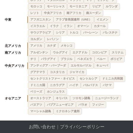
モロッコ
モーリシャス
モーリタニア
リビア
ルワンダ
レソト
中央アフリカ
南アフリカ
南スーダン
中東
アフガニスタン
アラブ首長国連邦（UAE）
イエメン
イスラエル
イラク
イラン
オマーン
カタール
サウジアラビア
シリア
トルコ
バーレーン
パレスチナ
ヨルダン
レバノン
北アメリカ
アメリカ
カナダ
メキシコ
南アメリカ
アルゼンチン
ウルグアイ
エクアドル
コロンビア
スリナム
チリ
パラグアイ
ブラジル
ベネズエラ
ペルー
ボリビア
中央アメリカ
アンティグア・バーブーダ
エルサルバドル
キューバ
グアテマラ
コスタリカ
ジャマイカ
セントクリストファー・ネイビス
セントルシア
ドミニカ共和国
ドミニカ国
ニカラグア
ハイチ
バルバドス
パナマ
ベリーズ
ホンジュラス
オセアニア
オーストラリア
キリバス
ソロモン諸島
ニュージーランド
バヌアツ
パプアニューギニア
パラオ
フィジー
マーシャル諸島
ミクロネシア連邦
お問い合わせ
｜
プライバシーポリシー