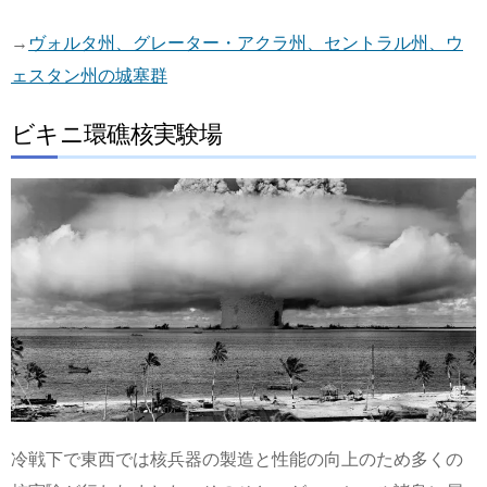
→
ヴォルタ州、グレーター・アクラ州、セントラル州、ウ
ェスタン州の城塞群
ビキニ環礁核実験場
冷戦下で東西では核兵器の製造と性能の向上のため多くの