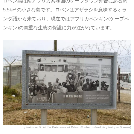
ロベン島は南アフリカ共和国のケープタウン沖合にある約
5.5k㎡の小さな島です。ロベンはアザラシを意味するオラ
ンダ語から来ており、現在ではアフリカペンギン(ケープペ
ンギン)の貴重な生態の保護に力が注がれています。
photo credit:
At the Enterance of Prison Robben Island
via
photopin
(license)