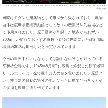
photo credit:
Hiroshima Peace Memorial Atomic Bomb Dome Genbaku Dōmu
via
photopin
(license)
当時はモダンな建築物として市民から愛されており、建物
自体は広島県産業奨励館として数々の産業品陳列会場など
で使用されました。原子爆弾が炸裂した地点からわずか
200mしか離れておらず原爆投下直後に内部にいた政府関係
職員約30名は即死したと推定されています。
今日の世界平和にはなくしては語れない誰もが知っている
平和祈念牌です。1945年8月6日に広島で炸裂した原子爆弾
リトルボーイは一発で数十万人の命を奪いました。原爆と
いう核兵器の最初の犠牲の地となった広島でひっそりとそ
の惨禍を後世に渡り伝えています。