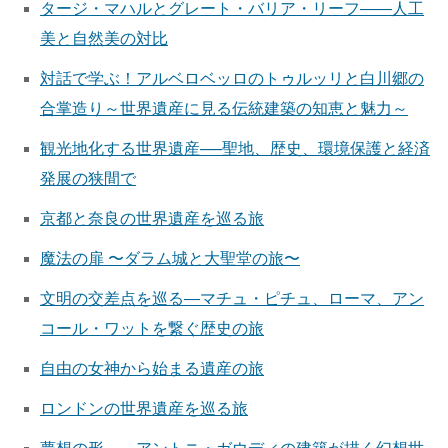
タージ・マハルとグレート・バリア・リーフ——人工
美と自然美の対比
対話で学ぶ！アルベロベッロのトゥルッリと白川郷の
合掌造り～世界遺産に見る伝統建築の知恵と魅力～
観光地化する世界遺産──聖地、歴史、環境保護と経済
発展の狭間で
京都と奈良の世界遺産を巡る旅
魔法の扉 〜ダラム城と大聖堂の旅〜
文明の交差点を巡る—マチュ・ピチュ、ローマ、アン
コール・ワットを繋ぐ歴史の旅
自由の女神から始まる遺産の旅
ロンドンの世界遺産を巡る旅