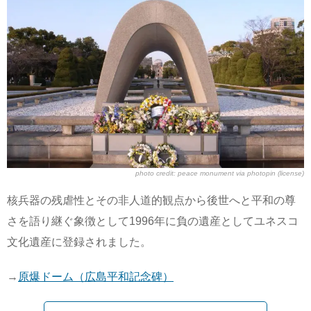
photo credit:
peace monument
via
photopin
(license)
核兵器の残虐性とその非人道的観点から後世へと平和の尊
さを語り継ぐ象徴として1996年に負の遺産としてユネスコ
文化遺産に登録されました。
→
原爆ドーム（広島平和記念碑）