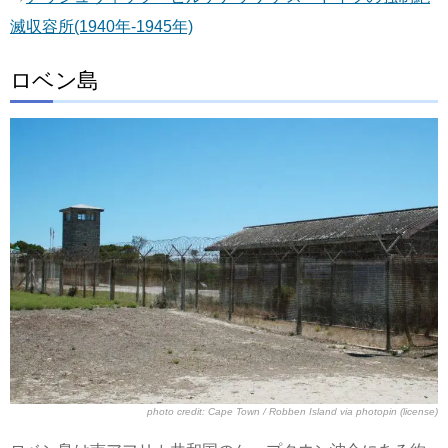
滅収容所(1940年-1945年)
ロベン島
photo credit:
Cape Town / Robben Island
via
photopin
(license)