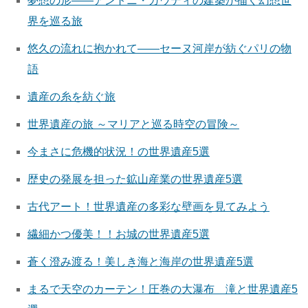
夢想の形――アントニ・ガウディの建築が描く幻想世
界を巡る旅
悠久の流れに抱かれて――セーヌ河岸が紡ぐパリの物
語
遺産の糸を紡ぐ旅
世界遺産の旅 ～マリアと巡る時空の冒険～
今まさに危機的状況！の世界遺産5選
歴史の発展を担った鉱山産業の世界遺産5選
古代アート！世界遺産の多彩な壁画を見てみよう
繊細かつ優美！！お城の世界遺産5選
蒼く澄み渡る！美しき海と海岸の世界遺産5選
まるで天空のカーテン！圧巻の大瀑布 滝と世界遺産5