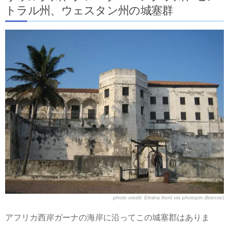
トラル州、ウェスタン州の城塞群
photo credit:
Elmina front
via
photopin
(license)
アフリカ西岸ガーナの海岸に沿ってこの城塞郡はありま