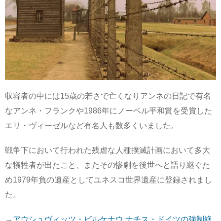
収容者の中には15歳の若さで亡くなりアンネの日記で有名
なアンネ・フランクや1986年にノーベル平和賞を受賞した
エリ・ヴィーゼルなど有名人も数多くいました。
戦争下において行われた残虐な人種撲滅計画において多大
な犠牲者が出たこと、またその惨劇を後世へと語り継ぐた
め1979年負の遺産としてユネスコ世界遺産に登録されまし
た。
→
アウシュヴィッツ・ビルケナウ ナチス・ドイツの強制絶