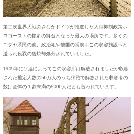
第二次世界大戦のさなかドイツが推進した人種抑制政策ホ
ロコーストの惨劇の舞台となった最大の場所です。多くの
ユダヤ系民の他、政治犯や他国の捕虜もこの収容施設へと
送られ殺戮の後焼却処分されていました。
1945年にソ連によってこの収容所は解放されましたが収容
された推定人数の50万人のうち終戦で解放された収容者の
数は全体の１割未満の9000人だとも言われています。