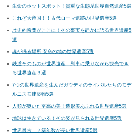
生命のホットスポット！貴重な生態系世界自然遺産5選
これぞ大帝国！！古代ローマ遺跡の世界遺産5選
歴史的瞬間がここに！その事実を静かに語る世界遺産5
選
魂が眠る場所 安命の地の世界遺産5選
鉄道そのものが世界遺産！列車に乗りながら観光でき
る世界遺産３選
7つの世界遺産を生んだガウディのライバルたちのモデ
ルニスモ建築物5選
人類が築いた至高の美！造形美あふれる世界遺産5選
地球は生きている！その姿が見られる世界遺産5選
世界最古！？築年数が長い世界遺産5選