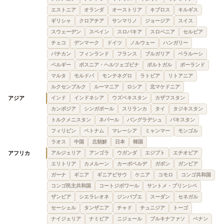
エストニア
オランダ
オーストリア
キプロス
キルギス
ギリシャ
クロアチア
サンマリノ
ジョージア
スイス
スウェーデン
スペイン
スロバキア
スロベニア
セルビア
チェコ
デンマーク
ドイツ
ノルウェー
ハンガリー
バチカン
フィンランド
フランス
ブルガリア
ベラルーシ
ベルギー
ボスニア・ヘルツェゴビナ
ポルトガル
ポーランド
マルタ
モルドバ
モンテネグロ
ラトビア
リトアニア
ルクセンブルク
ルーマニア
ロシア
北マケドニア
アジア
インド
インドネシア
ウズベキスタン
カザフスタン
カンボジア
シンガポール
スリランカ
タイ
タジキスタン
トルクメニスタン
ネパール
バングラデシュ
パキスタン
フィリピン
ベトナム
マレーシア
ミャンマー
モンゴル
ラオス
中国
北朝鮮
日本
韓国
アフリカ
アルジェリア
アンゴラ
ウガンダ
エジプト
エチオピア
エリトリア
カメルーン
カーボベルデ
ガボン
ガンビア
ガーナ
ギニア
ギニアビサウ
ケニア
コモロ
コンゴ共和国
コンゴ民主共和国
コートジボワール
サントメ・プリンシペ
ザンビア
シエラレオネ
ジンバブエ
スーダン
セネガル
セーシェル
タンザニア
チャド
チュニジア
トーゴ
ナイジェリア
ナミビア
ニジェール
ブルキナファソ
ベナン