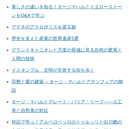
美しさの違いを知る！タージマハルとイエローストー
ンをQ&Aで学ぶ
アテネのアクロポリスを巡る旅
歴史を支えた産業の世界遺産5選
グランドキャニオンと万里の長城に見る自然の驚異と
人間の技術
イスタンブル、文明が交差する街を歩く
宗教と愛の建築 ─ タージ・マハルとアヤソフィアの物
語
タージ・マハルとグレート・バリア・リーフ——人工
美と自然美の対比
対話で学ぶ！アルベロベッロのトゥルッリと白川郷の