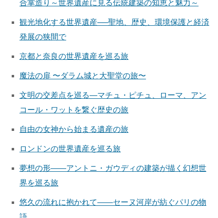
合掌造り～世界遺産に見る伝統建築の知恵と魅力～
観光地化する世界遺産──聖地、歴史、環境保護と経済
発展の狭間で
京都と奈良の世界遺産を巡る旅
魔法の扉 〜ダラム城と大聖堂の旅〜
文明の交差点を巡る—マチュ・ピチュ、ローマ、アン
コール・ワットを繋ぐ歴史の旅
自由の女神から始まる遺産の旅
ロンドンの世界遺産を巡る旅
夢想の形――アントニ・ガウディの建築が描く幻想世
界を巡る旅
悠久の流れに抱かれて――セーヌ河岸が紡ぐパリの物
語