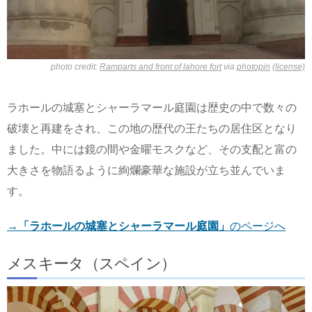
photo credit:
Ramparts and front of lahore fort
via
photopin
(license)
ラホールの城塞とシャーラマール庭園は歴史の中で数々の
破壊と再建をされ、この地の歴代の王たちの居住区となり
ました。中には鏡の間や金曜モスクなど、その支配と富の
大きさを物語るように絢爛豪華な施設が立ち並んでいま
す。
→
「ラホールの城塞とシャーラマール庭園」
のページへ
メスキータ（スペイン）