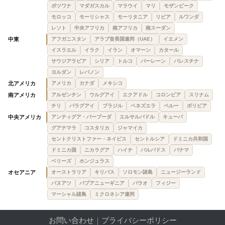
ボツワナ
マダガスカル
マラウイ
マリ
モザンビーク
モロッコ
モーリシャス
モーリタニア
リビア
ルワンダ
レソト
中央アフリカ
南アフリカ
南スーダン
中東
アフガニスタン
アラブ首長国連邦（UAE）
イエメン
イスラエル
イラク
イラン
オマーン
カタール
サウジアラビア
シリア
トルコ
バーレーン
パレスチナ
ヨルダン
レバノン
北アメリカ
アメリカ
カナダ
メキシコ
南アメリカ
アルゼンチン
ウルグアイ
エクアドル
コロンビア
スリナム
チリ
パラグアイ
ブラジル
ベネズエラ
ペルー
ボリビア
中央アメリカ
アンティグア・バーブーダ
エルサルバドル
キューバ
グアテマラ
コスタリカ
ジャマイカ
セントクリストファー・ネイビス
セントルシア
ドミニカ共和国
ドミニカ国
ニカラグア
ハイチ
バルバドス
パナマ
ベリーズ
ホンジュラス
オセアニア
オーストラリア
キリバス
ソロモン諸島
ニュージーランド
バヌアツ
パプアニューギニア
パラオ
フィジー
マーシャル諸島
ミクロネシア連邦
お問い合わせ
｜
プライバシーポリシー