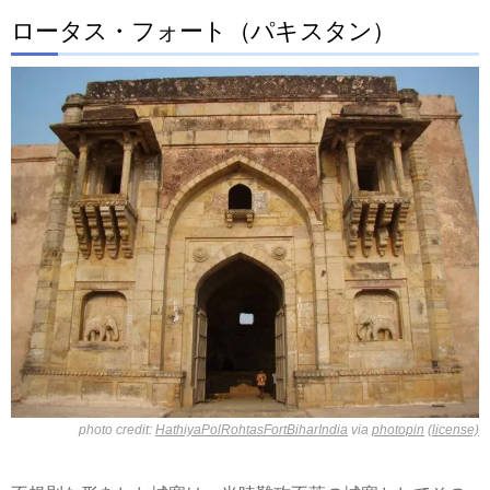
ロータス・フォート（パキスタン）
photo credit:
HathiyaPolRohtasFortBiharIndia
via
photopin
(license)