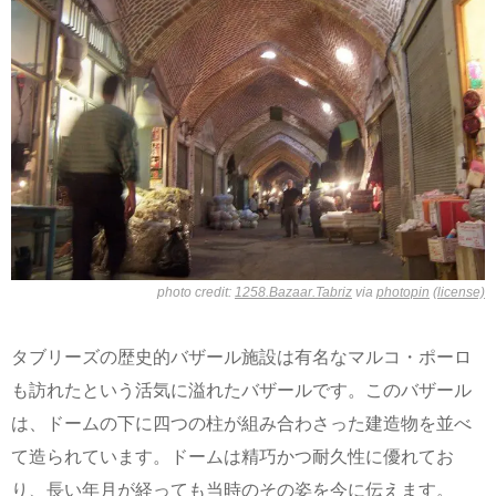
photo credit:
1258.Bazaar.Tabriz
via
photopin
(license)
タブリーズの歴史的バザール施設は有名なマルコ・ポーロ
も訪れたという活気に溢れたバザールです。このバザール
は、ドームの下に四つの柱が組み合わさった建造物を並べ
て造られています。ドームは精巧かつ耐久性に優れてお
り、長い年月が経っても当時のその姿を今に伝えます。