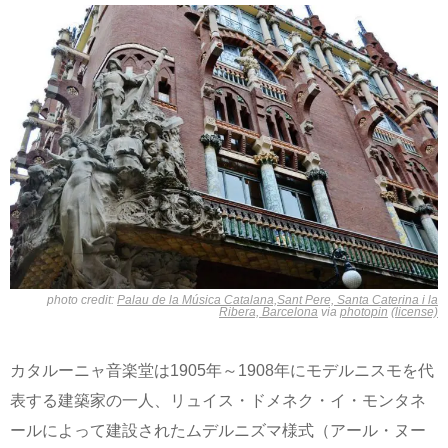
photo credit:
Palau de la Música Catalana,Sant Pere, Santa Caterina i la
Ribera, Barcelona
via
photopin
(license)
カタルーニャ音楽堂は1905年～1908年にモデルニスモを代
表する建築家の一人、リュイス・ドメネク・イ・モンタネ
ールによって建設されたムデルニズマ様式（アール・ヌー