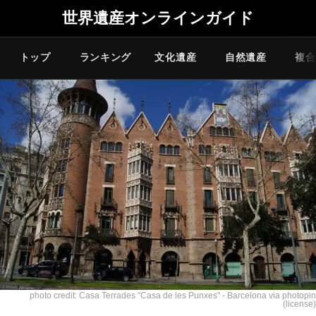
世界遺産オンラインガイド
トップ
ランキング
文化遺産
自然遺産
複合
photo credit:
Casa Terrades "Casa de les Punxes" - Barcelona
via
photopin
(license)