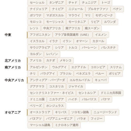
セーシェル
タンザニア
チャド
チュニジア
トーゴ
ナイジェリア
ナミビア
ニジェール
ブルキナファソ
ベナン
ボツワナ
マダガスカル
マラウイ
マリ
モザンビーク
モロッコ
モーリシャス
モーリタニア
リビア
ルワンダ
レソト
中央アフリカ
南アフリカ
南スーダン
中東
アフガニスタン
アラブ首長国連邦（UAE）
イエメン
イスラエル
イラク
イラン
オマーン
カタール
サウジアラビア
シリア
トルコ
バーレーン
パレスチナ
ヨルダン
レバノン
北アメリカ
アメリカ
カナダ
メキシコ
南アメリカ
アルゼンチン
ウルグアイ
エクアドル
コロンビア
スリナム
チリ
パラグアイ
ブラジル
ベネズエラ
ペルー
ボリビア
中央アメリカ
アンティグア・バーブーダ
エルサルバドル
キューバ
グアテマラ
コスタリカ
ジャマイカ
セントクリストファー・ネイビス
セントルシア
ドミニカ共和国
ドミニカ国
ニカラグア
ハイチ
バルバドス
パナマ
ベリーズ
ホンジュラス
オセアニア
オーストラリア
キリバス
ソロモン諸島
ニュージーランド
バヌアツ
パプアニューギニア
パラオ
フィジー
マーシャル諸島
ミクロネシア連邦