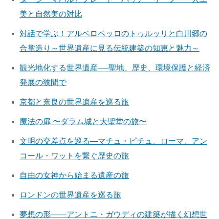
美と自然美の対比
対話で学ぶ！アルベロベッロのトゥルッリと白川郷の
合掌造り～世界遺産に見る伝統建築の知恵と魅力～
観光地化する世界遺産──聖地、歴史、環境保護と経済
発展の狭間で
京都と奈良の世界遺産を巡る旅
魔法の扉 〜ダラム城と大聖堂の旅〜
文明の交差点を巡る—マチュ・ピチュ、ローマ、アン
コール・ワットを繋ぐ歴史の旅
自由の女神から始まる遺産の旅
ロンドンの世界遺産を巡る旅
夢想の形――アントニ・ガウディの建築が描く幻想世