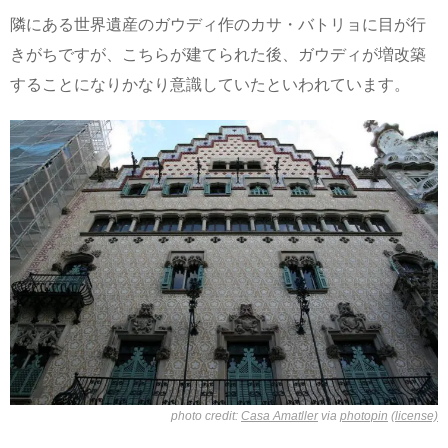
隣にある世界遺産のガウディ作のカサ・バトリョに目が行
きがちですが、こちらが建てられた後、ガウディが増改築
することになりかなり意識していたといわれています。
photo credit:
Casa Amatller
via
photopin
(license)