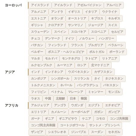
ヨーロッパ
アイスランド
アイルランド
アゼルバイジャン
アルバニア
アルメニア
アンドラ
イギリス
イタリア
ウクライナ
エストニア
オランダ
オーストリア
キプロス
キルギス
ギリシャ
クロアチア
サンマリノ
ジョージア
スイス
スウェーデン
スペイン
スロバキア
スロベニア
セルビア
チェコ
デンマーク
ドイツ
ノルウェー
ハンガリー
バチカン
フィンランド
フランス
ブルガリア
ベラルーシ
ベルギー
ボスニア・ヘルツェゴビナ
ポルトガル
ポーランド
マルタ
モルドバ
モンテネグロ
ラトビア
リトアニア
ルクセンブルク
ルーマニア
ロシア
北マケドニア
アジア
インド
インドネシア
ウズベキスタン
カザフスタン
カンボジア
シンガポール
スリランカ
タイ
タジキスタン
トルクメニスタン
ネパール
バングラデシュ
パキスタン
フィリピン
ベトナム
マレーシア
ミャンマー
モンゴル
ラオス
中国
北朝鮮
日本
韓国
アフリカ
アルジェリア
アンゴラ
ウガンダ
エジプト
エチオピア
エリトリア
カメルーン
カーボベルデ
ガボン
ガンビア
ガーナ
ギニア
ギニアビサウ
ケニア
コモロ
コンゴ共和国
コンゴ民主共和国
コートジボワール
サントメ・プリンシペ
ザンビア
シエラレオネ
ジンバブエ
スーダン
セネガル