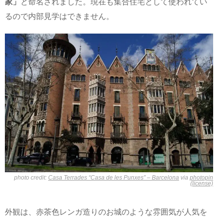
家」
と命名されました。現在も集合住宅として使われてい
るので内部見学はできません。
photo credit:
Casa Terrades “Casa de les Punxes” – Barcelona
via
photopin
(license)
外観は、赤茶色レンガ造りのお城のような雰囲気が人気を