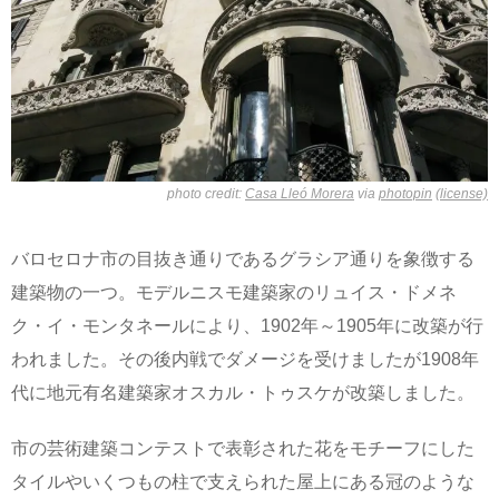
photo credit:
Casa Lleó Morera
via
photopin
(license)
バロセロナ市の目抜き通りであるグラシア通りを象徴する
建築物の一つ。モデルニスモ建築家のリュイス・ドメネ
ク・イ・モンタネールにより、1902年～1905年に改築が行
われました。その後内戦でダメージを受けましたが1908年
代に地元有名建築家オスカル・トゥスケが改築しました。
市の芸術建築コンテストで表彰された花をモチーフにした
タイルやいくつもの柱で支えられた屋上にある冠のような