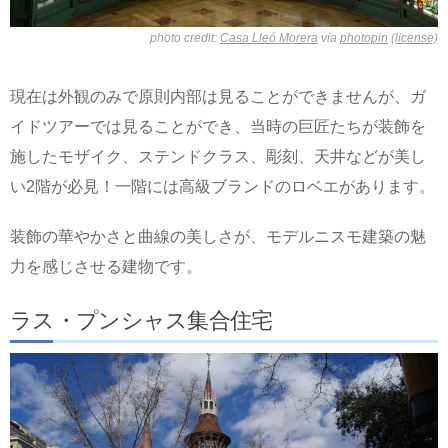
photo credit:
Casa Lleó Morera
via
photopin
(license)
現在は外観のみで原則内部は見ることができませんが、ガ
イドツアーでは見ることができ、当時の巨匠たちが装飾を
施したモザイク、ステンドクラス、彫刻、天井などが美し
い2階が必見！一階には高級ブランドのロベエがあります。
装飾の華やかさと曲線の美しさが、モデルニスモ建築の魅
力を感じさせる建物です。
ラス・プンシャス集合住宅