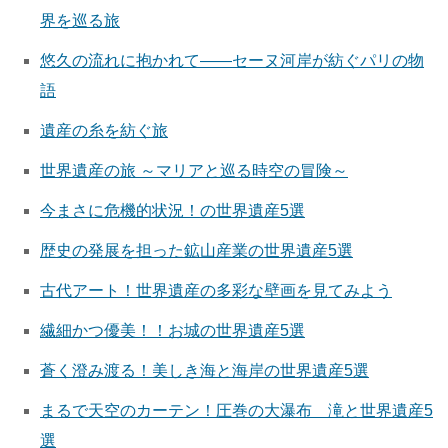
界を巡る旅
悠久の流れに抱かれて――セーヌ河岸が紡ぐパリの物
語
遺産の糸を紡ぐ旅
世界遺産の旅 ～マリアと巡る時空の冒険～
今まさに危機的状況！の世界遺産5選
歴史の発展を担った鉱山産業の世界遺産5選
古代アート！世界遺産の多彩な壁画を見てみよう
繊細かつ優美！！お城の世界遺産5選
蒼く澄み渡る！美しき海と海岸の世界遺産5選
まるで天空のカーテン！圧巻の大瀑布 滝と世界遺産5
選