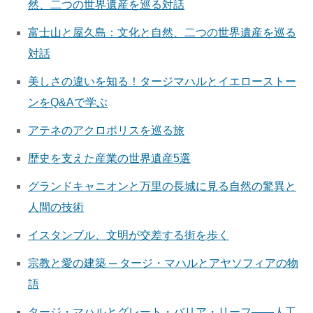
然、二つの世界遺産を巡る対話
富士山と屋久島：文化と自然、二つの世界遺産を巡る
対話
美しさの違いを知る！タージマハルとイエローストー
ンをQ&Aで学ぶ
アテネのアクロポリスを巡る旅
歴史を支えた産業の世界遺産5選
グランドキャニオンと万里の長城に見る自然の驚異と
人間の技術
イスタンブル、文明が交差する街を歩く
宗教と愛の建築 ─ タージ・マハルとアヤソフィアの物
語
タージ・マハルとグレート・バリア・リーフ——人工