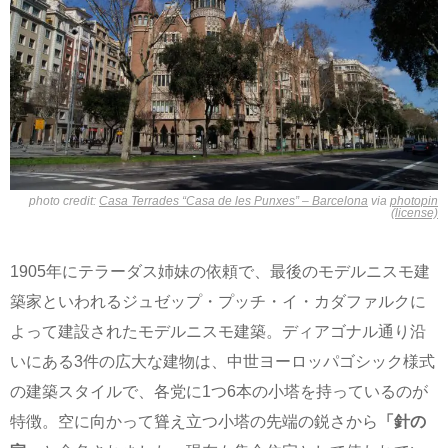
photo credit:
Casa Terrades “Casa de les Punxes” – Barcelona
via
photopin
(license)
1905年にテラーダス姉妹の依頼で、最後のモデルニスモ建
築家といわれるジュゼップ・プッチ・イ・カダファルクに
よって建設されたモデルニスモ建築。ディアゴナル通り沿
いにある3件の広大な建物は、中世ヨーロッパゴシック様式
の建築スタイルで、各党に1つ6本の小塔を持っているのが
特徴。空に向かって聳え立つ小塔の先端の鋭さから
「針の