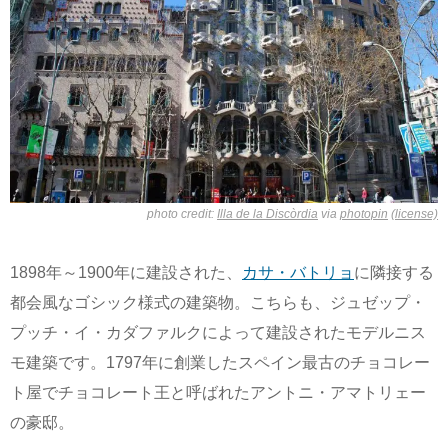
photo credit:
Illa de la Discòrdia
via
photopin
(license)
1898年～1900年に建設された、
カサ・バトリョ
に隣接する
都会風なゴシック様式の建築物。こちらも、ジュゼップ・
プッチ・イ・カダファルクによって建設されたモデルニス
モ建築です。1797年に創業したスペイン最古のチョコレー
ト屋でチョコレート王と呼ばれたアントニ・アマトリェー
の豪邸。