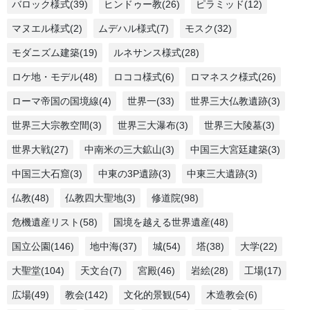
バロック様式(39)
ヒンドゥー教(26)
ピラミッド(12)
マヌエル様式(2)
ムデハル様式(7)
モスク(32)
モダニズム建築(19)
ルネサンス様式(28)
ロケ地・モデル(48)
ロココ様式(6)
ロマネスク様式(26)
ローマ帝国の国境線(4)
世界一(33)
世界三大仏教遺跡(3)
世界三大宗教空間(3)
世界三大瀑布(3)
世界三大陵墓(3)
世界大戦(27)
中南米の三大鉱山(3)
中国三大宮廷建築(3)
中国三大石窟(3)
中東の3P遺跡(3)
中東三大遺跡(3)
仏教(48)
仏教四大聖地(3)
修道院(98)
危機遺産リスト(58)
国境を越える世界遺産(48)
国立公園(146)
地中海(37)
城(54)
塔(38)
大学(22)
大聖堂(104)
天文台(7)
宮殿(46)
岩絵(28)
工場(17)
広場(49)
教会(142)
文化的景観(54)
木造教会(6)