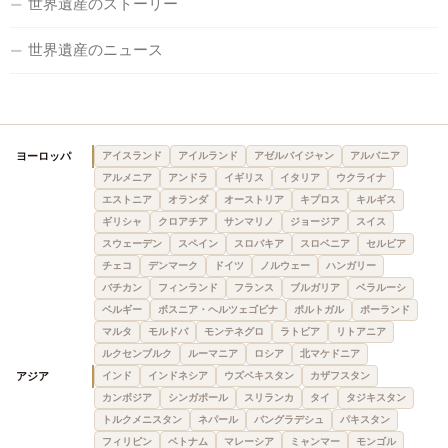
世界遺産のストーリー
世界遺産のニュース
ヨーロッパ
アイスランド
アイルランド
アゼルバイジャン
アルバニア
アルメニア
アンドラ
イギリス
イタリア
ウクライナ
エストニア
オランダ
オーストリア
キプロス
キルギス
ギリシャ
クロアチア
サンマリノ
ジョージア
スイス
スウェーデン
スペイン
スロバキア
スロベニア
セルビア
チェコ
デンマーク
ドイツ
ノルウェー
ハンガリー
バチカン
フィンランド
フランス
ブルガリア
ベラルーシ
ベルギー
ボスニア・ヘルツェゴビナ
ポルトガル
ポーランド
マルタ
モルドバ
モンテネグロ
ラトビア
リトアニア
ルクセンブルク
ルーマニア
ロシア
北マケドニア
アジア
インド
インドネシア
ウズベキスタン
カザフスタン
カンボジア
シンガポール
スリランカ
タイ
タジキスタン
トルクメニスタン
ネパール
バングラデシュ
パキスタン
フィリピン
ベトナム
マレーシア
ミャンマー
モンゴル