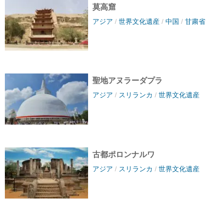
莫高窟
アジア
/
世界文化遺産
/
中国
/
甘粛省
聖地アヌラーダプラ
アジア
/
スリランカ
/
世界文化遺産
古都ポロンナルワ
アジア
/
スリランカ
/
世界文化遺産