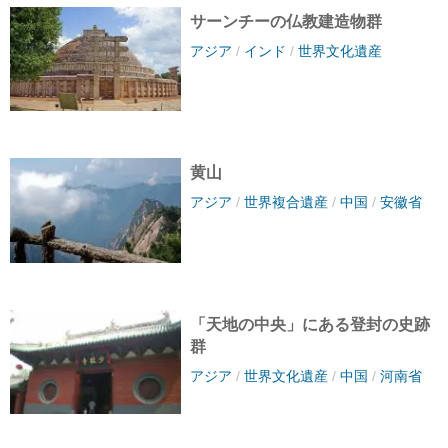
サーンチーの仏教建造物群
アジア
/
インド
/
世界文化遺産
黄山
アジア
/
世界複合遺産
/
中国
/
安徽省
「天地の中央」にある登封の史跡
群
アジア
/
世界文化遺産
/
中国
/
河南省