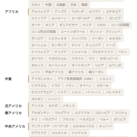
ラオス
中国
北朝鮮
日本
韓国
アフリカ
アルジェリア
アンゴラ
ウガンダ
エジプト
エチオピア
エリトリア
カメルーン
カーボベルデ
ガボン
ガンビア
ガーナ
ギニア
ギニアビサウ
ケニア
コモロ
コンゴ共和国
コンゴ民主共和国
コートジボワール
サントメ・プリンシペ
ザンビア
シエラレオネ
ジンバブエ
スーダン
セネガル
セーシェル
タンザニア
チャド
チュニジア
トーゴ
ナイジェリア
ナミビア
ニジェール
ブルキナファソ
ベナン
ボツワナ
マダガスカル
マラウイ
マリ
モザンビーク
モロッコ
モーリシャス
モーリタニア
リビア
ルワンダ
レソト
中央アフリカ
南アフリカ
南スーダン
中東
アフガニスタン
アラブ首長国連邦（UAE）
イエメン
イスラエル
イラク
イラン
オマーン
カタール
サウジアラビア
シリア
トルコ
バーレーン
パレスチナ
ヨルダン
レバノン
北アメリカ
アメリカ
カナダ
メキシコ
南アメリカ
アルゼンチン
ウルグアイ
エクアドル
コロンビア
スリナム
チリ
パラグアイ
ブラジル
ベネズエラ
ペルー
ボリビア
中央アメリカ
アンティグア・バーブーダ
エルサルバドル
キューバ
グアテマラ
コスタリカ
ジャマイカ