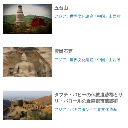
五台山
アジア
/
世界文化遺産
/
中国
/
山西省
雲崗石窟
アジア
/
世界文化遺産
/
中国
/
山西省
タフテ・バヒーの仏教遺跡郡とサ
リ・バロールの近隣都市遺跡群
アジア
/
パキスタン
/
世界文化遺産