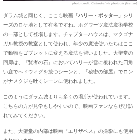
photo credit:
Cathedral
via
photopin
(license)
ダラム城と同じく、ここも映画
「ハリー・ポッター」
シリ
ーズのロケ地として有名ですね。ホグワーツ魔法魔術学校
の一部として登場します。チャプターハウスは、マクゴナ
ガル教授の教室として使われ、年少の魔法使いたちはここ
で動物をゴブレットに変える魔法を習いました。大聖堂の
回廊は、『賢者の石』においてハリーが雪に覆われた四角
い庭でヘドウィグを放つシーンと、『秘密の部屋』でロン
がナメクジを吐くシーンに使われました。
このようにダラム城よりも多くの場所が使われています。
こちらの方が見学もしやすいので、映画ファンならぜひ訪
れてみてください。
また、大聖堂の内部は映画『エリザベス』の撮影にも使用