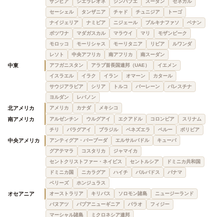
ザンビア
シエラレオネ
ジンバブエ
スーダン
セネガル
セーシェル
タンザニア
チャド
チュニジア
トーゴ
ナイジェリア
ナミビア
ニジェール
ブルキナファソ
ベナン
ボツワナ
マダガスカル
マラウイ
マリ
モザンビーク
モロッコ
モーリシャス
モーリタニア
リビア
ルワンダ
レソト
中央アフリカ
南アフリカ
南スーダン
中東
アフガニスタン
アラブ首長国連邦（UAE）
イエメン
イスラエル
イラク
イラン
オマーン
カタール
サウジアラビア
シリア
トルコ
バーレーン
パレスチナ
ヨルダン
レバノン
北アメリカ
アメリカ
カナダ
メキシコ
南アメリカ
アルゼンチン
ウルグアイ
エクアドル
コロンビア
スリナム
チリ
パラグアイ
ブラジル
ベネズエラ
ペルー
ボリビア
中央アメリカ
アンティグア・バーブーダ
エルサルバドル
キューバ
グアテマラ
コスタリカ
ジャマイカ
セントクリストファー・ネイビス
セントルシア
ドミニカ共和国
ドミニカ国
ニカラグア
ハイチ
バルバドス
パナマ
ベリーズ
ホンジュラス
オセアニア
オーストラリア
キリバス
ソロモン諸島
ニュージーランド
バヌアツ
パプアニューギニア
パラオ
フィジー
マーシャル諸島
ミクロネシア連邦