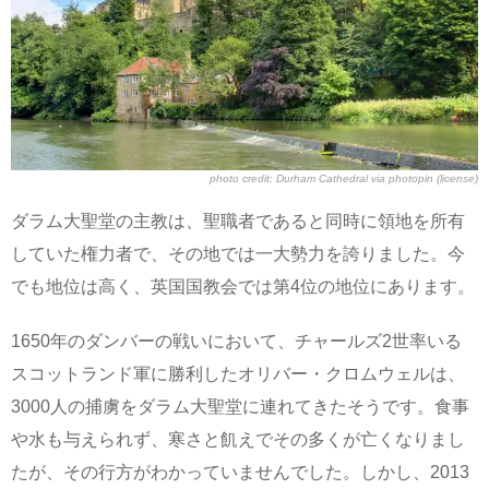
photo credit:
Durham Cathedral
via
photopin
(license)
ダラム大聖堂の主教は、聖職者であると同時に領地を所有
していた権力者で、その地では一大勢力を誇りました。今
でも地位は高く、英国国教会では第4位の地位にあります。
1650年のダンバーの戦いにおいて、チャールズ2世率いる
スコットランド軍に勝利したオリバー・クロムウェルは、
3000人の捕虜をダラム大聖堂に連れてきたそうです。食事
や水も与えられず、寒さと飢えでその多くが亡くなりまし
たが、その行方がわかっていませんでした。しかし、2013