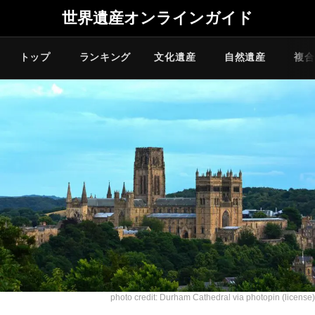
世界遺産オンラインガイド
トップ
ランキング
文化遺産
自然遺産
複合
photo credit:
Durham Cathedral
via
photopin
(license)