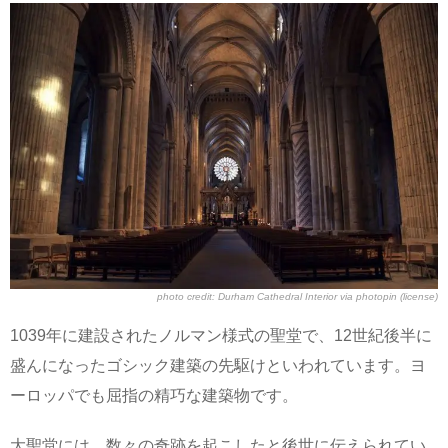
photo credit:
Durham Cathedral Interior
via
photopin
(license)
1039年に建設されたノルマン様式の聖堂で、12世紀後半に
盛んになったゴシック建築の先駆けといわれています。ヨ
ーロッパでも屈指の精巧な建築物です。
大聖堂には、数々の奇跡を起こしたと後世に伝えられてい