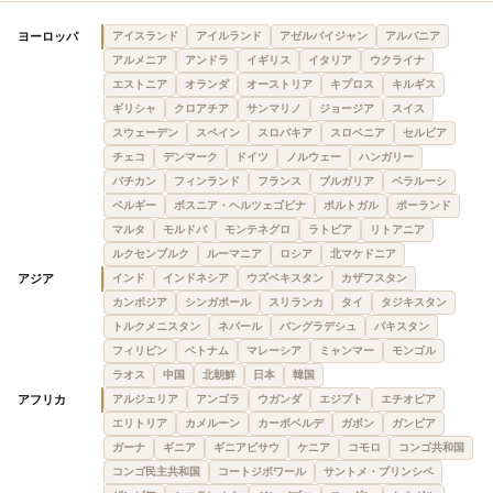
ヨーロッパ
アイスランド
アイルランド
アゼルバイジャン
アルバニア
アルメニア
アンドラ
イギリス
イタリア
ウクライナ
エストニア
オランダ
オーストリア
キプロス
キルギス
ギリシャ
クロアチア
サンマリノ
ジョージア
スイス
スウェーデン
スペイン
スロバキア
スロベニア
セルビア
チェコ
デンマーク
ドイツ
ノルウェー
ハンガリー
バチカン
フィンランド
フランス
ブルガリア
ベラルーシ
ベルギー
ボスニア・ヘルツェゴビナ
ポルトガル
ポーランド
マルタ
モルドバ
モンテネグロ
ラトビア
リトアニア
ルクセンブルク
ルーマニア
ロシア
北マケドニア
アジア
インド
インドネシア
ウズベキスタン
カザフスタン
カンボジア
シンガポール
スリランカ
タイ
タジキスタン
トルクメニスタン
ネパール
バングラデシュ
パキスタン
フィリピン
ベトナム
マレーシア
ミャンマー
モンゴル
ラオス
中国
北朝鮮
日本
韓国
アフリカ
アルジェリア
アンゴラ
ウガンダ
エジプト
エチオピア
エリトリア
カメルーン
カーボベルデ
ガボン
ガンビア
ガーナ
ギニア
ギニアビサウ
ケニア
コモロ
コンゴ共和国
コンゴ民主共和国
コートジボワール
サントメ・プリンシペ