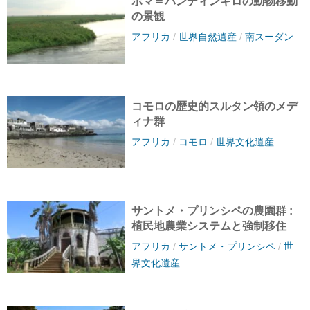
ボマ＝バンディンギロの動物移動
の景観
アフリカ
/
世界自然遺産
/
南スーダン
コモロの歴史的スルタン領のメデ
ィナ群
アフリカ
/
コモロ
/
世界文化遺産
サントメ・プリンシペの農園群 :
植民地農業システムと強制移住
アフリカ
/
サントメ・プリンシペ
/
世
界文化遺産