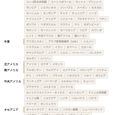
コンゴ民主共和国
コートジボワール
サントメ・プリンシペ
ザンビア
シエラレオネ
ジンバブエ
スーダン
セネガル
セーシェル
タンザニア
チャド
チュニジア
トーゴ
ナイジェリア
ナミビア
ニジェール
ブルキナファソ
ベナン
ボツワナ
マダガスカル
マラウイ
マリ
モザンビーク
モロッコ
モーリシャス
モーリタニア
リビア
ルワンダ
レソト
中央アフリカ
南アフリカ
南スーダン
中東
アフガニスタン
アラブ首長国連邦（UAE）
イエメン
イスラエル
イラク
イラン
オマーン
カタール
サウジアラビア
シリア
トルコ
バーレーン
パレスチナ
ヨルダン
レバノン
北アメリカ
アメリカ
カナダ
メキシコ
南アメリカ
アルゼンチン
ウルグアイ
エクアドル
コロンビア
スリナム
チリ
パラグアイ
ブラジル
ベネズエラ
ペルー
ボリビア
中央アメリカ
アンティグア・バーブーダ
エルサルバドル
キューバ
グアテマラ
コスタリカ
ジャマイカ
セントクリストファー・ネイビス
セントルシア
ドミニカ共和国
ドミニカ国
ニカラグア
ハイチ
バルバドス
パナマ
ベリーズ
ホンジュラス
オセアニア
オーストラリア
キリバス
ソロモン諸島
ニュージーランド