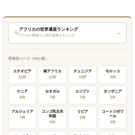
アフリカの世界遺産ランキング
→
アクセス数順で人気の遺産をチェック
国別ページ（48か国）
エチオピア
南アフリカ
チュニジア
モロッコ
12件
12件
10件
9件
ケニア
セネガル
エジプト
タンザニア
8件
7件
7件
7件
アルジェリア
コンゴ民主共
リビア
コートジボワ
和国
ール
7件
5件
5件
5件