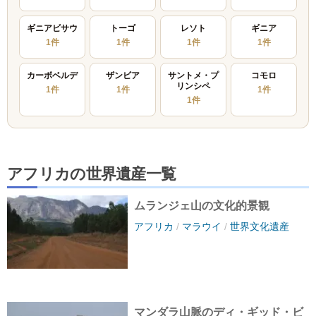
ギニアビサウ
トーゴ
レソト
ギニア
1件
1件
1件
1件
カーボベルデ
ザンビア
サントメ・プ
コモロ
リンシペ
1件
1件
1件
1件
アフリカの世界遺産一覧
ムランジェ山の文化的景観
アフリカ
/
マラウイ
/
世界文化遺産
マンダラ山脈のディ・ギッド・ビ