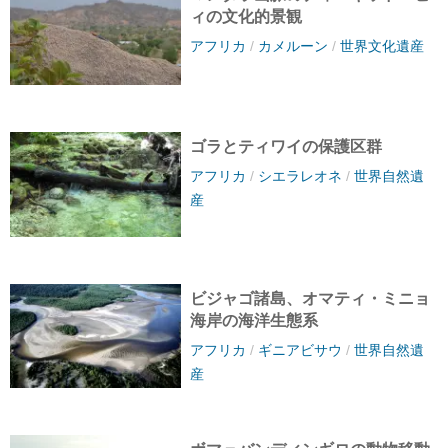
ィの文化的景観
アフリカ
/
カメルーン
/
世界文化遺産
ゴラとティワイの保護区群
アフリカ
/
シエラレオネ
/
世界自然遺
産
ビジャゴ諸島、オマティ・ミニョ
海岸の海洋生態系
アフリカ
/
ギニアビサウ
/
世界自然遺
産