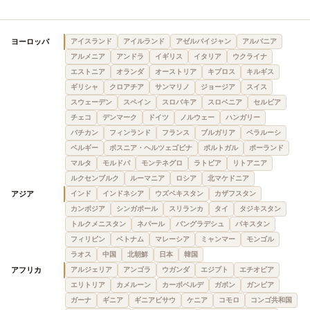
ヨーロッパ
アイスランド
アイルランド
アゼルバイジャン
アルバニア
アルメニア
アンドラ
イギリス
イタリア
ウクライナ
エストニア
オランダ
オーストリア
キプロス
キルギス
ギリシャ
クロアチア
サンマリノ
ジョージア
スイス
スウェーデン
スペイン
スロバキア
スロベニア
セルビア
チェコ
デンマーク
ドイツ
ノルウェー
ハンガリー
バチカン
フィンランド
フランス
ブルガリア
ベラルーシ
ベルギー
ボスニア・ヘルツェゴビナ
ポルトガル
ポーランド
マルタ
モルドバ
モンテネグロ
ラトビア
リトアニア
ルクセンブルク
ルーマニア
ロシア
北マケドニア
アジア
インド
インドネシア
ウズベキスタン
カザフスタン
カンボジア
シンガポール
スリランカ
タイ
タジキスタン
トルクメニスタン
ネパール
バングラデシュ
パキスタン
フィリピン
ベトナム
マレーシア
ミャンマー
モンゴル
ラオス
中国
北朝鮮
日本
韓国
アフリカ
アルジェリア
アンゴラ
ウガンダ
エジプト
エチオピア
エリトリア
カメルーン
カーボベルデ
ガボン
ガンビア
ガーナ
ギニア
ギニアビサウ
ケニア
コモロ
コンゴ共和国