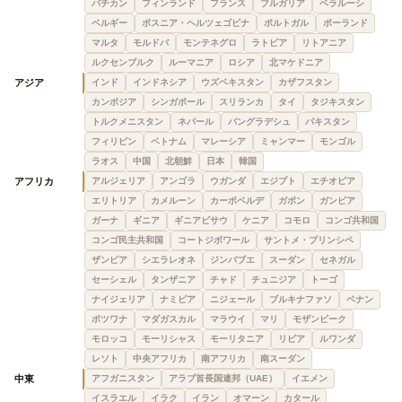
バチカン
フィンランド
フランス
ブルガリア
ベラルーシ
ベルギー
ボスニア・ヘルツェゴビナ
ポルトガル
ポーランド
マルタ
モルドバ
モンテネグロ
ラトビア
リトアニア
ルクセンブルク
ルーマニア
ロシア
北マケドニア
アジア
インド
インドネシア
ウズベキスタン
カザフスタン
カンボジア
シンガポール
スリランカ
タイ
タジキスタン
トルクメニスタン
ネパール
バングラデシュ
パキスタン
フィリピン
ベトナム
マレーシア
ミャンマー
モンゴル
ラオス
中国
北朝鮮
日本
韓国
アフリカ
アルジェリア
アンゴラ
ウガンダ
エジプト
エチオピア
エリトリア
カメルーン
カーボベルデ
ガボン
ガンビア
ガーナ
ギニア
ギニアビサウ
ケニア
コモロ
コンゴ共和国
コンゴ民主共和国
コートジボワール
サントメ・プリンシペ
ザンビア
シエラレオネ
ジンバブエ
スーダン
セネガル
セーシェル
タンザニア
チャド
チュニジア
トーゴ
ナイジェリア
ナミビア
ニジェール
ブルキナファソ
ベナン
ボツワナ
マダガスカル
マラウイ
マリ
モザンビーク
モロッコ
モーリシャス
モーリタニア
リビア
ルワンダ
レソト
中央アフリカ
南アフリカ
南スーダン
中東
アフガニスタン
アラブ首長国連邦（UAE）
イエメン
イスラエル
イラク
イラン
オマーン
カタール