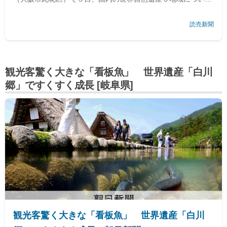
紹介するイベント
「千の自然・千の時間―私たちと世界自然遺
読売新聞
産５地域」
が開かれた。今年で世界遺産登録２０年となる北海
道
観光客驚く大きな「看板魚」 世界遺産「白川
郷」ですくすく成長 [岐阜県]
観光客驚く大きな「看板魚」 世界遺産「白川