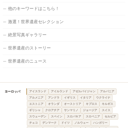
他のキーワードはこちら！
激選！世界遺産セレクション
絶景写真ギャラリー
世界遺産のストーリー
世界遺産のニュース
ヨーロッパ
アイスランド
アイルランド
アゼルバイジャン
アルバニア
アルメニア
アンドラ
イギリス
イタリア
ウクライナ
エストニア
オランダ
オーストリア
キプロス
キルギス
ギリシャ
クロアチア
サンマリノ
ジョージア
スイス
スウェーデン
スペイン
スロバキア
スロベニア
セルビア
チェコ
デンマーク
ドイツ
ノルウェー
ハンガリー