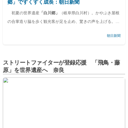
郷」ですくすく成長：朝日新聞
初夏の世界遺産
「白川郷」
（岐阜県白川村）。かやぶき屋根
の合掌造り脇を歩く観光客が足を止め、驚きの声を上げる。
「何だこの魚は」
落とした目線の先には、大きなニジマス。
朝日新聞
防火用水路を悠然と泳ぐ姿に、観光…
ストリートファイターが登録応援 「飛鳥・藤
原」を世界遺産へ 奈良