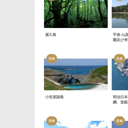
屋久島
平泉-仏
園及び考
日本
日本
小笠原諸島
明治日本
鋼、造船
日本
日本