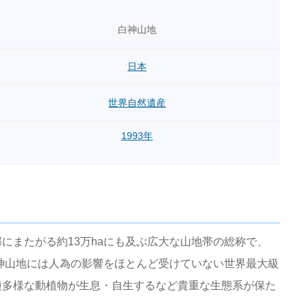
白神山地
日本
世界自然遺産
1993年
にまたがる約13万haにも及ぶ広大な山地帯の総称で、
白神山地には人為の影響をほとんど受けていない世界最大級
種多様な動植物が生息・自生するなど貴重な生態系が保た