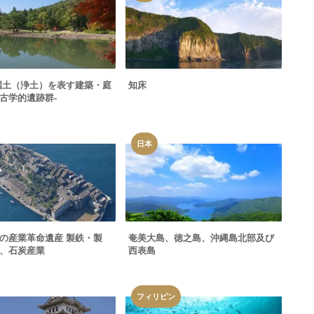
国土（浄土）を表す建築・庭
知床
古学的遺跡群-
日本
の産業革命遺産 製鉄・製
奄美大島、徳之島、沖縄島北部及び
、石炭産業
西表島
フィリピン