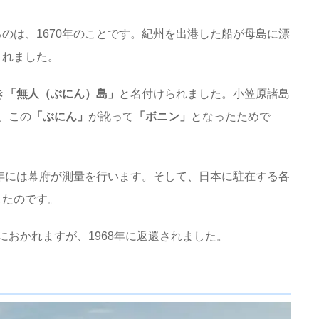
のは、1670年のことです。紀州を出港した船が母島に漂
されました。
き
「無人（ぶにん）島」
と名付けられました。小笠原諸島
、この
「ぶにん」
が訛って
「ボニン」
となったためで
2年には幕府が測量を行います。そして、日本に駐在する各
したのです。
におかれますが、1968年に返還されました。