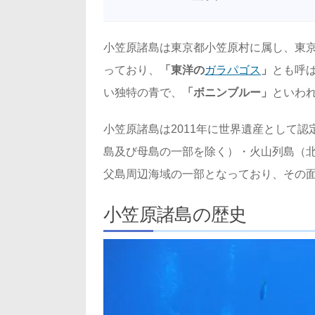
小笠原諸島は東京都小笠原村に属し、東京
っており、
「東洋の
ガラパゴス
」
とも呼
い独特の青で、
「ボニンブルー」
といわ
小笠原諸島は2011年に世界遺産として
島及び母島の一部を除く）・火山列島（
父島周辺海域の一部となっており、その面積は
小笠原諸島の歴史