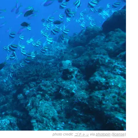
photo credit:
ゴチャッ
via
photopin
(license)