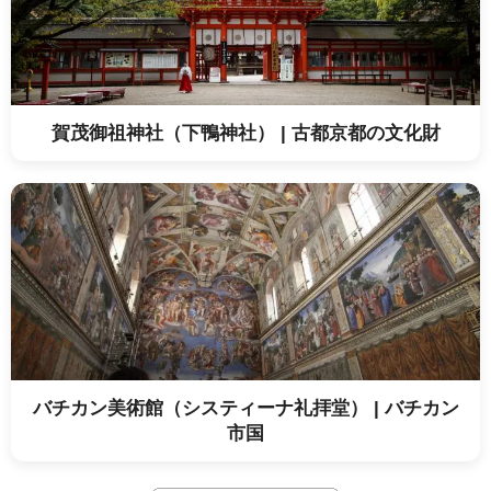
賀茂御祖神社（下鴨神社） | 古都京都の文化財
バチカン美術館（システィーナ礼拝堂） | バチカン
市国