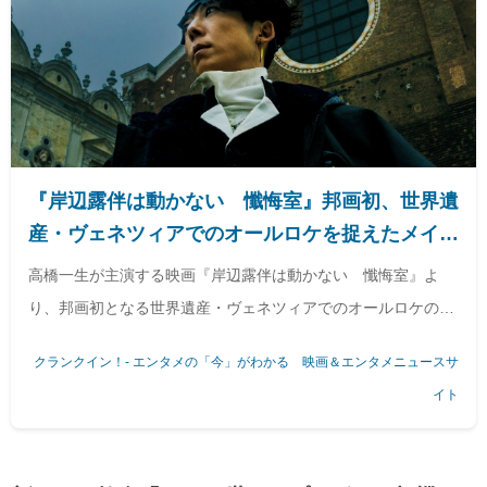
『岸辺露伴は動かない 懺悔室』邦画初、世界遺
産・ヴェネツィアでのオールロケを捉えたメイキ
ングPV解禁
高橋一生が主演する映画『岸辺露伴は動かない 懺悔室』よ
り、邦画初となる世界遺産・ヴェネツィアでのオールロケの様
子を捉えたヴェネツィアメイキングPVが到着した。
クランクイン！- エンタメの「今」がわかる 映画＆エンタメニュースサ
イト