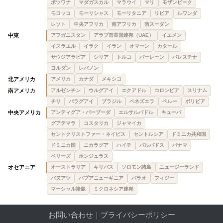
ボツワナ
マダガスカル
マラウイ
マリ
モザンビーク
モロッコ
モーリシャス
モーリタニア
リビア
ルワンダ
レソト
中央アフリカ
南アフリカ
南スーダン
中東
アフガニスタン
アラブ首長国連邦（UAE）
イエメン
イスラエル
イラク
イラン
オマーン
カタール
サウジアラビア
シリア
トルコ
バーレーン
パレスチナ
ヨルダン
レバノン
北アメリカ
アメリカ
カナダ
メキシコ
南アメリカ
アルゼンチン
ウルグアイ
エクアドル
コロンビア
スリナム
チリ
パラグアイ
ブラジル
ベネズエラ
ペルー
ボリビア
中央アメリカ
アンティグア・バーブーダ
エルサルバドル
キューバ
グアテマラ
コスタリカ
ジャマイカ
セントクリストファー・ネイビス
セントルシア
ドミニカ共和国
ドミニカ国
ニカラグア
ハイチ
バルバドス
パナマ
ベリーズ
ホンジュラス
オセアニア
オーストラリア
キリバス
ソロモン諸島
ニュージーランド
バヌアツ
パプアニューギニア
パラオ
フィジー
マーシャル諸島
ミクロネシア連邦
お問い合わせ
｜
プライバシーポリシー