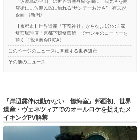
「佐渡島の金山」の世界遺産登録を機に 観光客を商
店街に…佐渡民謡に触れる“サンデーおけさ” 有志が
企画 《新潟》
【京都市】世界遺産「下鴨神社」から徒歩1分の自家
焙煎珈琲店「京都下鴨焙煎所」でホンキのコーヒーを
頂く（高津商会RICA）
このページのニュースに関連する世界遺産
その他のニュース
『岸辺露伴は動かない 懺悔室』邦画初、世界
遺産・ヴェネツィアでのオールロケを捉えたメ
イキングPV解禁