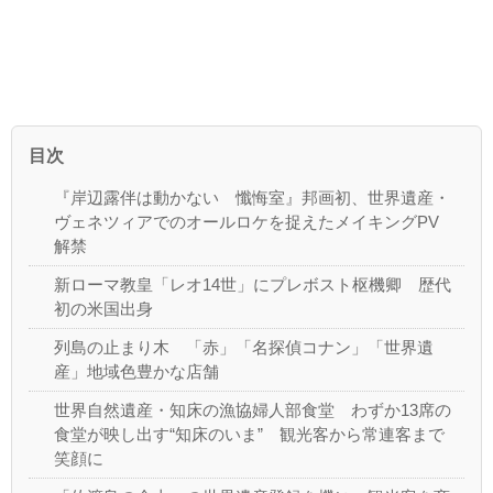
目次
『岸辺露伴は動かない 懺悔室』邦画初、世界遺産・
ヴェネツィアでのオールロケを捉えたメイキングPV
解禁
新ローマ教皇「レオ14世」にプレボスト枢機卿 歴代
初の米国出身
列島の止まり木 「赤」「名探偵コナン」「世界遺
産」地域色豊かな店舗
世界自然遺産・知床の漁協婦人部食堂 わずか13席の
食堂が映し出す“知床のいま” 観光客から常連客まで
笑顔に