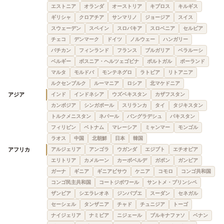
エストニア
オランダ
オーストリア
キプロス
キルギス
ギリシャ
クロアチア
サンマリノ
ジョージア
スイス
スウェーデン
スペイン
スロバキア
スロベニア
セルビア
チェコ
デンマーク
ドイツ
ノルウェー
ハンガリー
バチカン
フィンランド
フランス
ブルガリア
ベラルーシ
ベルギー
ボスニア・ヘルツェゴビナ
ポルトガル
ポーランド
マルタ
モルドバ
モンテネグロ
ラトビア
リトアニア
ルクセンブルク
ルーマニア
ロシア
北マケドニア
アジア
インド
インドネシア
ウズベキスタン
カザフスタン
カンボジア
シンガポール
スリランカ
タイ
タジキスタン
トルクメニスタン
ネパール
バングラデシュ
パキスタン
フィリピン
ベトナム
マレーシア
ミャンマー
モンゴル
ラオス
中国
北朝鮮
日本
韓国
アフリカ
アルジェリア
アンゴラ
ウガンダ
エジプト
エチオピア
エリトリア
カメルーン
カーボベルデ
ガボン
ガンビア
ガーナ
ギニア
ギニアビサウ
ケニア
コモロ
コンゴ共和国
コンゴ民主共和国
コートジボワール
サントメ・プリンシペ
ザンビア
シエラレオネ
ジンバブエ
スーダン
セネガル
セーシェル
タンザニア
チャド
チュニジア
トーゴ
ナイジェリア
ナミビア
ニジェール
ブルキナファソ
ベナン