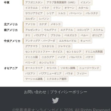
中東
アフガニスタン
アラブ首長国連邦（UAE）
イエメン
イスラエル
イラク
イラン
オマーン
カタール
サウジアラビア
シリア
トルコ
バーレーン
パレスチナ
ヨルダン
レバノン
北アメリカ
アメリカ
カナダ
メキシコ
南アメリカ
アルゼンチン
ウルグアイ
エクアドル
コロンビア
スリナム
チリ
パラグアイ
ブラジル
ベネズエラ
ペルー
ボリビア
中央アメリカ
アンティグア・バーブーダ
エルサルバドル
キューバ
グアテマラ
コスタリカ
ジャマイカ
セントクリストファー・ネイビス
セントルシア
ドミニカ共和国
ドミニカ国
ニカラグア
ハイチ
バルバドス
パナマ
ベリーズ
ホンジュラス
オセアニア
オーストラリア
キリバス
ソロモン諸島
ニュージーランド
バヌアツ
パプアニューギニア
パラオ
フィジー
マーシャル諸島
ミクロネシア連邦
お問い合わせ
｜
プライバシーポリシー
©世界遺産オンラインガイド 2026. All Rights Reserved.