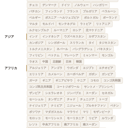
チェコ
デンマーク
ドイツ
ノルウェー
ハンガリー
バチカン
フィンランド
フランス
ブルガリア
ベラルーシ
ベルギー
ボスニア・ヘルツェゴビナ
ポルトガル
ポーランド
マルタ
モルドバ
モンテネグロ
ラトビア
リトアニア
ルクセンブルク
ルーマニア
ロシア
北マケドニア
アジア
インド
インドネシア
ウズベキスタン
カザフスタン
カンボジア
シンガポール
スリランカ
タイ
タジキスタン
トルクメニスタン
ネパール
バングラデシュ
パキスタン
フィリピン
ベトナム
マレーシア
ミャンマー
モンゴル
ラオス
中国
北朝鮮
日本
韓国
アフリカ
アルジェリア
アンゴラ
ウガンダ
エジプト
エチオピア
エリトリア
カメルーン
カーボベルデ
ガボン
ガンビア
ガーナ
ギニア
ギニアビサウ
ケニア
コモロ
コンゴ共和国
コンゴ民主共和国
コートジボワール
サントメ・プリンシペ
ザンビア
シエラレオネ
ジンバブエ
スーダン
セネガル
セーシェル
タンザニア
チャド
チュニジア
トーゴ
ナイジェリア
ナミビア
ニジェール
ブルキナファソ
ベナン
ボツワナ
マダガスカル
マラウイ
マリ
モザンビーク
モロッコ
モーリシャス
モーリタニア
リビア
ルワンダ
レソト
中央アフリカ
南アフリカ
南スーダン