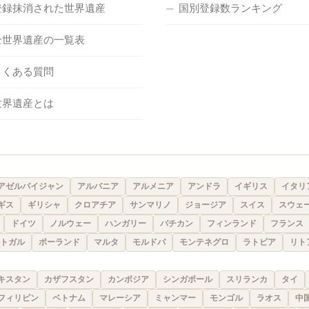
登録抹消された世界遺産
国別登録数ランキング
全世界遺産の一覧表
よくある質問
世界遺産とは
アゼルバイジャン
アルバニア
アルメニア
アンドラ
イギリス
イタリ
ギス
ギリシャ
クロアチア
サンマリノ
ジョージア
スイス
スウェ
ドイツ
ノルウェー
ハンガリー
バチカン
フィンランド
フランス
トガル
ポーランド
マルタ
モルドバ
モンテネグロ
ラトビア
リト
キスタン
カザフスタン
カンボジア
シンガポール
スリランカ
タイ
フィリピン
ベトナム
マレーシア
ミャンマー
モンゴル
ラオス
中