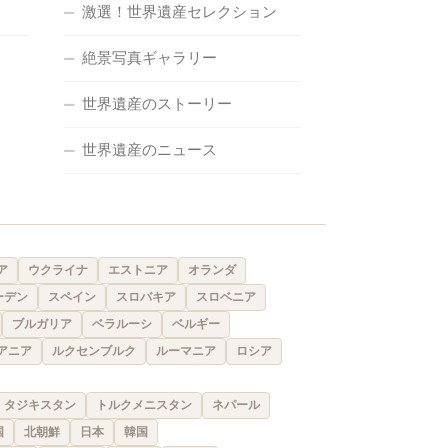
激選！世界遺産セレクション
絶景写真ギャラリー
世界遺産のストーリー
世界遺産のニュース
ア
ウクライナ
エストニア
オランダ
ーデン
スペイン
スロバキア
スロベニア
ブルガリア
ベラルーシ
ベルギー
アニア
ルクセンブルク
ルーマニア
ロシア
タジキスタン
トルクメニスタン
ネパール
国
北朝鮮
日本
韓国