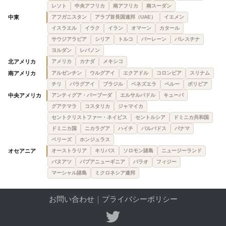
レソト
中央アフリカ
南アフリカ
南スーダン
中東
アフガニスタン
アラブ首長国連邦（UAE）
イエメン
イスラエル
イラク
イラン
オマーン
カタール
サウジアラビア
シリア
トルコ
バーレーン
パレスチナ
ヨルダン
レバノン
北アメリカ
アメリカ
カナダ
メキシコ
南アメリカ
アルゼンチン
ウルグアイ
エクアドル
コロンビア
スリナム
チリ
パラグアイ
ブラジル
ベネズエラ
ペルー
ボリビア
中央アメリカ
アンティグア・バーブーダ
エルサルバドル
キューバ
グアテマラ
コスタリカ
ジャマイカ
セントクリストファー・ネイビス
セントルシア
ドミニカ共和国
ドミニカ国
ニカラグア
ハイチ
バルバドス
パナマ
ベリーズ
ホンジュラス
オセアニア
オーストラリア
キリバス
ソロモン諸島
ニュージーランド
バヌアツ
パプアニューギニア
パラオ
フィジー
マーシャル諸島
ミクロネシア連邦
お問い合わせ
｜
プライバシーポリシー