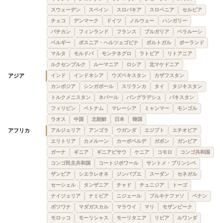
スウェーデン
スペイン
スロバキア
スロベニア
セルビア
チェコ
デンマーク
ドイツ
ノルウェー
ハンガリー
バチカン
フィンランド
フランス
ブルガリア
ベラルーシ
ベルギー
ボスニア・ヘルツェゴビナ
ポルトガル
ポーランド
マルタ
モルドバ
モンテネグロ
ラトビア
リトアニア
ルクセンブルク
ルーマニア
ロシア
北マケドニア
アジア
インド
インドネシア
ウズベキスタン
カザフスタン
カンボジア
シンガポール
スリランカ
タイ
タジキスタン
トルクメニスタン
ネパール
バングラデシュ
パキスタン
フィリピン
ベトナム
マレーシア
ミャンマー
モンゴル
ラオス
中国
北朝鮮
日本
韓国
アフリカ
アルジェリア
アンゴラ
ウガンダ
エジプト
エチオピア
エリトリア
カメルーン
カーボベルデ
ガボン
ガンビア
ガーナ
ギニア
ギニアビサウ
ケニア
コモロ
コンゴ共和国
コンゴ民主共和国
コートジボワール
サントメ・プリンシペ
ザンビア
シエラレオネ
ジンバブエ
スーダン
セネガル
セーシェル
タンザニア
チャド
チュニジア
トーゴ
ナイジェリア
ナミビア
ニジェール
ブルキナファソ
ベナン
ボツワナ
マダガスカル
マラウイ
マリ
モザンビーク
モロッコ
モーリシャス
モーリタニア
リビア
ルワンダ