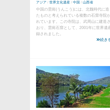
アジア
/
世界文化遺産
/
中国
/
山西省
中国の雲崗(うんこう)には、北魏時代に造
たものと考えられている複数の石窟寺院
れています。この寺院は、武周山に建造
おり、雲崗石窟として、2001年に世界遺
録されました。
続き