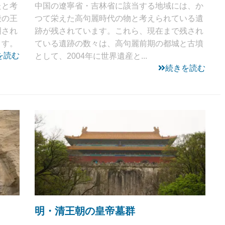
たと考
中国の遼寧省・吉林省に該当する地域には、か
殷の王
つて栄えた高句麗時代の物と考えられている遺
明され
跡が残されています。これら、現在まで残され
ます。
ている遺跡の数々は、高句麗前期の都城と古墳
を読む
として、2004年に世界遺産と...
続きを読む
明・清王朝の皇帝墓群