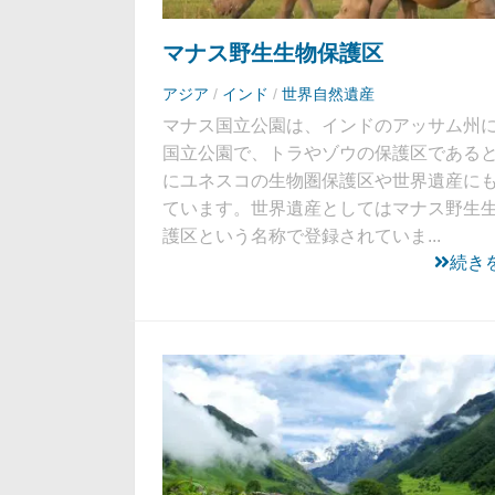
マナス野生生物保護区
アジア
/
インド
/
世界自然遺産
マナス国立公園は、インドのアッサム州
国立公園で、トラやゾウの保護区である
にユネスコの生物圏保護区や世界遺産に
ています。世界遺産としてはマナス野生
護区という名称で登録されていま...
続き