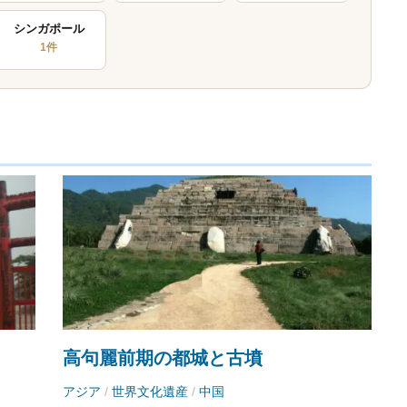
シンガポール
1件
高句麗前期の都城と古墳
アジア
/
世界文化遺産
/
中国