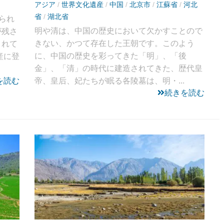
アジア
/
世界文化遺産
/
中国
/
北京市
/
江蘇省
/
河北
省
/
湖北省
られ
明や清は、中国の歴史において欠かすことので
が残さ
きない、かつて存在した王朝です。このよう
されて
に、中国の歴史を彩ってきた「明」、「後
産に登
金」、「清」の時代に建造されてきた、歴代皇
を読む
帝、皇后、妃たちが眠る各陵墓は、明・...
続きを読む