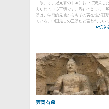
「殷」は、紀元前の中国において繁栄し
えられている王朝です。現在のところ、
朝は、学問的見地からもその実在性が証
ている、中国最古の王朝だと言われてい
続き
雲崗石窟