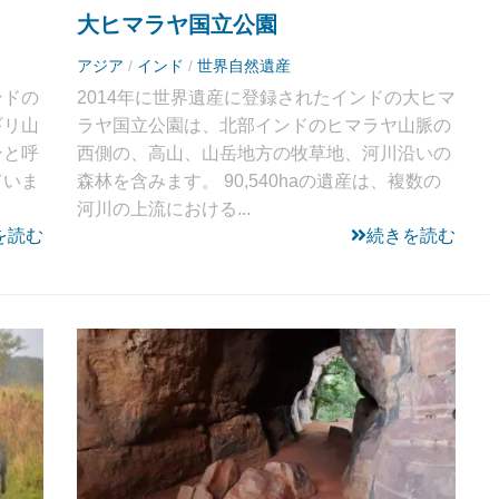
大ヒマラヤ国立公園
アジア
/
インド
/
世界自然遺産
ンドの
2014年に世界遺産に登録されたインドの大ヒマ
ギリ山
ラヤ国立公園は、北部インドのヒマラヤ山脈の
ンと呼
西側の、高山、山岳地方の牧草地、河川沿いの
ていま
森林を含みます。 90,540haの遺産は、複数の
河川の上流における...
を読む
続きを読む