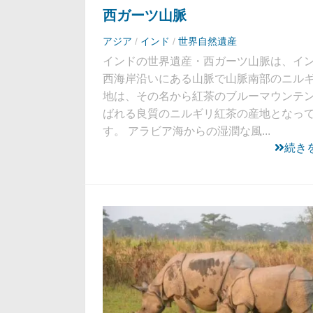
西ガーツ山脈
アジア
/
インド
/
世界自然遺産
インドの世界遺産・西ガーツ山脈は、イ
西海岸沿いにある山脈で山脈南部のニル
地は、その名から紅茶のブルーマウンテ
ばれる良質のニルギリ紅茶の産地となっ
す。 アラビア海からの湿潤な風...
続き