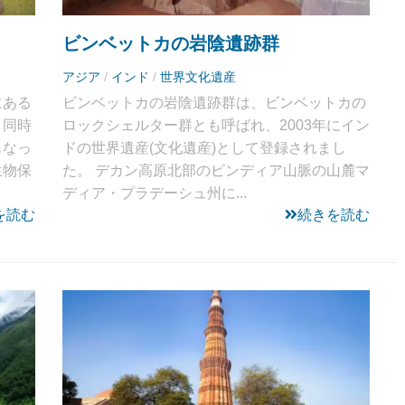
ビンベットカの岩陰遺跡群
アジア
/
インド
/
世界文化遺産
にある
ビンベットカの岩陰遺跡群は、ビンベットカの
と同時
ロックシェルター群とも呼ばれ、2003年にイン
もなっ
ドの世界遺産(文化遺産)として登録されまし
生物保
た。 デカン高原北部のビンディア山脈の山麓マ
ディア・プラデーシュ州に...
を読む
続きを読む