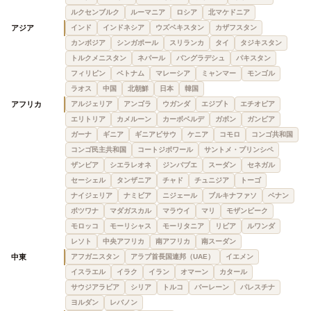
ルクセンブルク
ルーマニア
ロシア
北マケドニア
アジア
インド
インドネシア
ウズベキスタン
カザフスタン
カンボジア
シンガポール
スリランカ
タイ
タジキスタン
トルクメニスタン
ネパール
バングラデシュ
パキスタン
フィリピン
ベトナム
マレーシア
ミャンマー
モンゴル
ラオス
中国
北朝鮮
日本
韓国
アフリカ
アルジェリア
アンゴラ
ウガンダ
エジプト
エチオピア
エリトリア
カメルーン
カーボベルデ
ガボン
ガンビア
ガーナ
ギニア
ギニアビサウ
ケニア
コモロ
コンゴ共和国
コンゴ民主共和国
コートジボワール
サントメ・プリンシペ
ザンビア
シエラレオネ
ジンバブエ
スーダン
セネガル
セーシェル
タンザニア
チャド
チュニジア
トーゴ
ナイジェリア
ナミビア
ニジェール
ブルキナファソ
ベナン
ボツワナ
マダガスカル
マラウイ
マリ
モザンビーク
モロッコ
モーリシャス
モーリタニア
リビア
ルワンダ
レソト
中央アフリカ
南アフリカ
南スーダン
中東
アフガニスタン
アラブ首長国連邦（UAE）
イエメン
イスラエル
イラク
イラン
オマーン
カタール
サウジアラビア
シリア
トルコ
バーレーン
パレスチナ
ヨルダン
レバノン