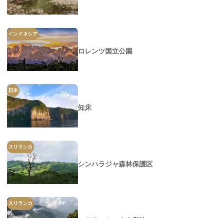
インドネシア
ロレンツ国立公園
日本
知床
スリランカ
シンハラジャ森林保護区
スリランカ