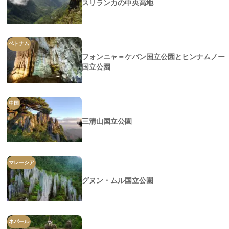
スリランカの中央高地
ベトナム
フォンニャ＝ケバン国立公園とヒンナムノー
国立公園
中国
三清山国立公園
マレーシア
グヌン・ムル国立公園
ネパール