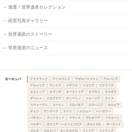
激選！世界遺産セレクション
絶景写真ギャラリー
世界遺産のストーリー
世界遺産のニュース
ヨーロッパ
アイスランド
アイルランド
アゼルバイジャン
アルバニア
アルメニア
アンドラ
イギリス
イタリア
ウクライナ
エストニア
オランダ
オーストリア
キプロス
キルギス
ギリシャ
クロアチア
サンマリノ
ジョージア
スイス
スウェーデン
スペイン
スロバキア
スロベニア
セルビア
チェコ
デンマーク
ドイツ
ノルウェー
ハンガリー
バチカン
フィンランド
フランス
ブルガリア
ベラルーシ
ベルギー
ボスニア・ヘルツェゴビナ
ポルトガル
ポーランド
マルタ
モルドバ
モンテネグロ
ラトビア
リトアニア