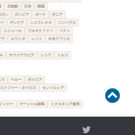
国
北朝鮮
日本
韓国
ガボン
ガンビア
ガーナ
ギニア
ペ
ザンビア
シエラレオネ
ジンバブエ
ニジェール
ブルキナファソ
ベナン
ビア
ルワンダ
レソト
中央アフリカ
ル
サウジアラビア
シリア
トルコ
エラ
ペルー
ボリビア
ストファー・ネイビス
セントルシア
フィジー
マーシャル諸島
ミクロネシア連邦