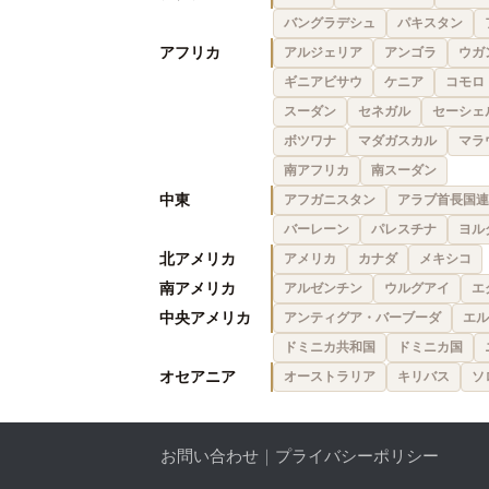
バングラデシュ
パキスタン
アフリカ
アルジェリア
アンゴラ
ウガ
ギニアビサウ
ケニア
コモロ
スーダン
セネガル
セーシェ
ボツワナ
マダガスカル
マラ
南アフリカ
南スーダン
中東
アフガニスタン
アラブ首長国連
バーレーン
パレスチナ
ヨル
北アメリカ
アメリカ
カナダ
メキシコ
南アメリカ
アルゼンチン
ウルグアイ
エ
中央アメリカ
アンティグア・バーブーダ
エル
ドミニカ共和国
ドミニカ国
オセアニア
オーストラリア
キリバス
ソ
お問い合わせ
｜
プライバシーポリシー