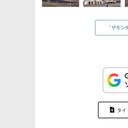
「ザモシ
タイ