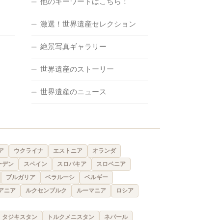
他のキーワードはこちら！
激選！世界遺産セレクション
絶景写真ギャラリー
世界遺産のストーリー
世界遺産のニュース
ア
ウクライナ
エストニア
オランダ
ーデン
スペイン
スロバキア
スロベニア
ブルガリア
ベラルーシ
ベルギー
アニア
ルクセンブルク
ルーマニア
ロシア
タジキスタン
トルクメニスタン
ネパール