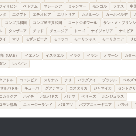
フィリピン
ベトナム
マレーシア
ミャンマー
モンゴル
ラオス
中
ンダ
エジプト
エチオピア
エリトリア
カメルーン
カーボベルデ
コンゴ共和国
コンゴ民主共和国
コートジボワール
サントメ・プリンシ
ル
タンザニア
チャド
チュニジア
トーゴ
ナイジェリア
ナミビア
ウイ
マリ
モザンビーク
モロッコ
モーリシャス
モーリタニア
リ
邦（UAE）
イエメン
イスラエル
イラク
イラン
オマーン
カター
ダン
レバノン
クアドル
コロンビア
スリナム
チリ
パラグアイ
ブラジル
ベネズ
サルバドル
キューバ
グアテマラ
コスタリカ
ジャマイカ
セントクリ
ニカラグア
ハイチ
バルバドス
パナマ
ベリーズ
ホンジュラス
ロモン諸島
ニュージーランド
バヌアツ
パプアニューギニア
パラオ