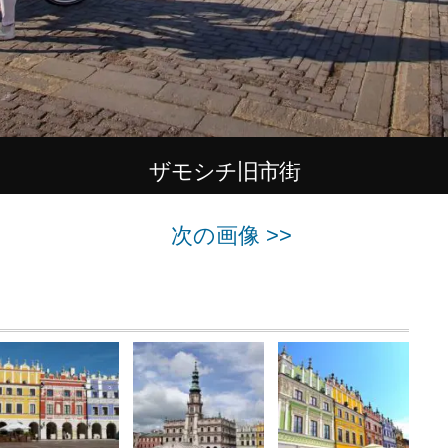
ザモシチ旧市街
次の画像 >>