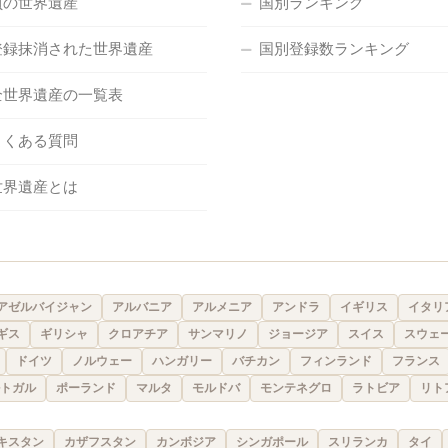
負の世界遺産
国別ランキング
登録抹消された世界遺産
国別登録数ランキング
全世界遺産の一覧表
よくある質問
世界遺産とは
アゼルバイジャン
アルバニア
アルメニア
アンドラ
イギリス
イタリ
ギス
ギリシャ
クロアチア
サンマリノ
ジョージア
スイス
スウェ
ドイツ
ノルウェー
ハンガリー
バチカン
フィンランド
フランス
トガル
ポーランド
マルタ
モルドバ
モンテネグロ
ラトビア
リト
キスタン
カザフスタン
カンボジア
シンガポール
スリランカ
タイ