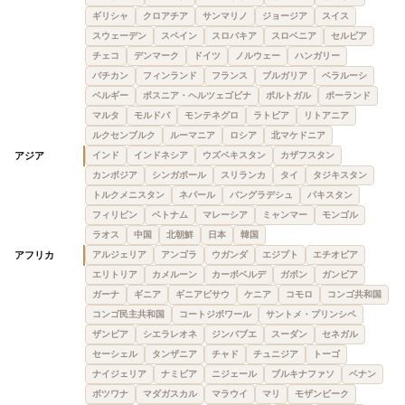
ギリシャ
クロアチア
サンマリノ
ジョージア
スイス
スウェーデン
スペイン
スロバキア
スロベニア
セルビア
チェコ
デンマーク
ドイツ
ノルウェー
ハンガリー
バチカン
フィンランド
フランス
ブルガリア
ベラルーシ
ベルギー
ボスニア・ヘルツェゴビナ
ポルトガル
ポーランド
マルタ
モルドバ
モンテネグロ
ラトビア
リトアニア
ルクセンブルク
ルーマニア
ロシア
北マケドニア
アジア
インド
インドネシア
ウズベキスタン
カザフスタン
カンボジア
シンガポール
スリランカ
タイ
タジキスタン
トルクメニスタン
ネパール
バングラデシュ
パキスタン
フィリピン
ベトナム
マレーシア
ミャンマー
モンゴル
ラオス
中国
北朝鮮
日本
韓国
アフリカ
アルジェリア
アンゴラ
ウガンダ
エジプト
エチオピア
エリトリア
カメルーン
カーボベルデ
ガボン
ガンビア
ガーナ
ギニア
ギニアビサウ
ケニア
コモロ
コンゴ共和国
コンゴ民主共和国
コートジボワール
サントメ・プリンシペ
ザンビア
シエラレオネ
ジンバブエ
スーダン
セネガル
セーシェル
タンザニア
チャド
チュニジア
トーゴ
ナイジェリア
ナミビア
ニジェール
ブルキナファソ
ベナン
ボツワナ
マダガスカル
マラウイ
マリ
モザンビーク