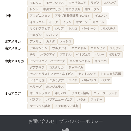
モロッコ
モーリシャス
モーリタニア
リビア
ルワンダ
レソト
中央アフリカ
南アフリカ
南スーダン
中東
アフガニスタン
アラブ首長国連邦（UAE）
イエメン
イスラエル
イラク
イラン
オマーン
カタール
サウジアラビア
シリア
トルコ
バーレーン
パレスチナ
ヨルダン
レバノン
北アメリカ
アメリカ
カナダ
メキシコ
南アメリカ
アルゼンチン
ウルグアイ
エクアドル
コロンビア
スリナム
チリ
パラグアイ
ブラジル
ベネズエラ
ペルー
ボリビア
中央アメリカ
アンティグア・バーブーダ
エルサルバドル
キューバ
グアテマラ
コスタリカ
ジャマイカ
セントクリストファー・ネイビス
セントルシア
ドミニカ共和国
ドミニカ国
ニカラグア
ハイチ
バルバドス
パナマ
ベリーズ
ホンジュラス
オセアニア
オーストラリア
キリバス
ソロモン諸島
ニュージーランド
バヌアツ
パプアニューギニア
パラオ
フィジー
マーシャル諸島
ミクロネシア連邦
お問い合わせ
｜
プライバシーポリシー