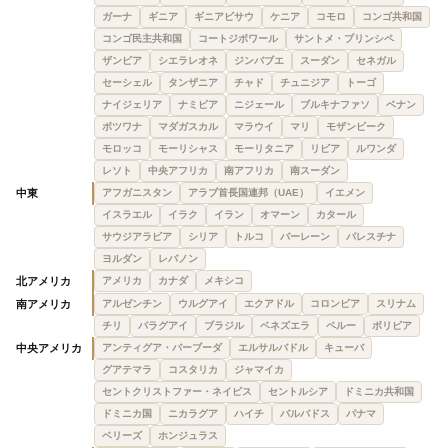
ガーナ
ギニア
ギニアビサウ
ケニア
コモロ
コンゴ共和国
コンゴ民主共和国
コートジボワール
サントメ・プリンシペ
ザンビア
シエラレオネ
ジンバブエ
スーダン
セネガル
セーシェル
タンザニア
チャド
チュニジア
トーゴ
ナイジェリア
ナミビア
ニジェール
ブルキナファソ
ベナン
ボツワナ
マダガスカル
マラウイ
マリ
モザンビーク
モロッコ
モーリシャス
モーリタニア
リビア
ルワンダ
レソト
中央アフリカ
南アフリカ
南スーダン
中東
アフガニスタン
アラブ首長国連邦（UAE）
イエメン
イスラエル
イラク
イラン
オマーン
カタール
サウジアラビア
シリア
トルコ
バーレーン
パレスチナ
ヨルダン
レバノン
北アメリカ
アメリカ
カナダ
メキシコ
南アメリカ
アルゼンチン
ウルグアイ
エクアドル
コロンビア
スリナム
チリ
パラグアイ
ブラジル
ベネズエラ
ペルー
ボリビア
中央アメリカ
アンティグア・バーブーダ
エルサルバドル
キューバ
グアテマラ
コスタリカ
ジャマイカ
セントクリストファー・ネイビス
セントルシア
ドミニカ共和国
ドミニカ国
ニカラグア
ハイチ
バルバドス
パナマ
ベリーズ
ホンジュラス