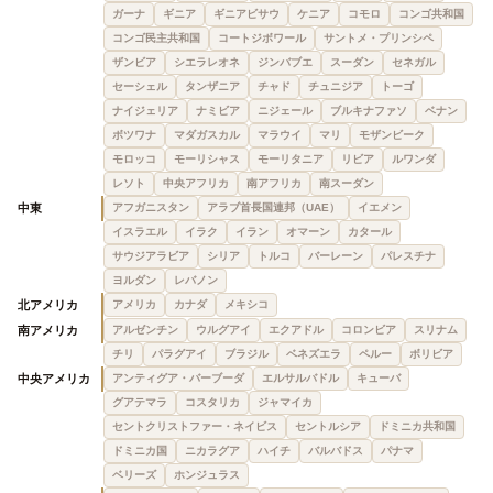
ガーナ
ギニア
ギニアビサウ
ケニア
コモロ
コンゴ共和国
コンゴ民主共和国
コートジボワール
サントメ・プリンシペ
ザンビア
シエラレオネ
ジンバブエ
スーダン
セネガル
セーシェル
タンザニア
チャド
チュニジア
トーゴ
ナイジェリア
ナミビア
ニジェール
ブルキナファソ
ベナン
ボツワナ
マダガスカル
マラウイ
マリ
モザンビーク
モロッコ
モーリシャス
モーリタニア
リビア
ルワンダ
レソト
中央アフリカ
南アフリカ
南スーダン
中東
アフガニスタン
アラブ首長国連邦（UAE）
イエメン
イスラエル
イラク
イラン
オマーン
カタール
サウジアラビア
シリア
トルコ
バーレーン
パレスチナ
ヨルダン
レバノン
北アメリカ
アメリカ
カナダ
メキシコ
南アメリカ
アルゼンチン
ウルグアイ
エクアドル
コロンビア
スリナム
チリ
パラグアイ
ブラジル
ベネズエラ
ペルー
ボリビア
中央アメリカ
アンティグア・バーブーダ
エルサルバドル
キューバ
グアテマラ
コスタリカ
ジャマイカ
セントクリストファー・ネイビス
セントルシア
ドミニカ共和国
ドミニカ国
ニカラグア
ハイチ
バルバドス
パナマ
ベリーズ
ホンジュラス