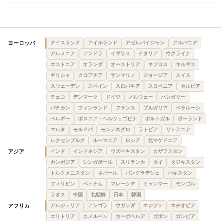
ヨーロッパ
アイスランド
アイルランド
アゼルバイジャン
アルバニア
アルメニア
アンドラ
イギリス
イタリア
ウクライナ
エストニア
オランダ
オーストリア
キプロス
キルギス
ギリシャ
クロアチア
サンマリノ
ジョージア
スイス
スウェーデン
スペイン
スロバキア
スロベニア
セルビア
チェコ
デンマーク
ドイツ
ノルウェー
ハンガリー
バチカン
フィンランド
フランス
ブルガリア
ベラルーシ
ベルギー
ボスニア・ヘルツェゴビナ
ポルトガル
ポーランド
マルタ
モルドバ
モンテネグロ
ラトビア
リトアニア
ルクセンブルク
ルーマニア
ロシア
北マケドニア
アジア
インド
インドネシア
ウズベキスタン
カザフスタン
カンボジア
シンガポール
スリランカ
タイ
タジキスタン
トルクメニスタン
ネパール
バングラデシュ
パキスタン
フィリピン
ベトナム
マレーシア
ミャンマー
モンゴル
ラオス
中国
北朝鮮
日本
韓国
アフリカ
アルジェリア
アンゴラ
ウガンダ
エジプト
エチオピア
エリトリア
カメルーン
カーボベルデ
ガボン
ガンビア