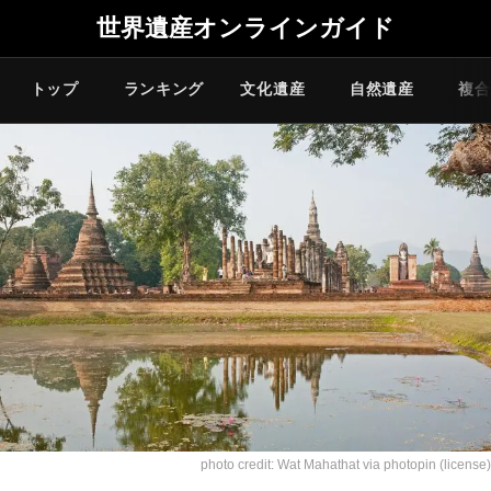
世界遺産オンラインガイド
トップ
ランキング
文化遺産
自然遺産
複合
photo credit:
Wat Mahathat
via
photopin
(license)