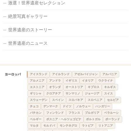
激選！世界遺産セレクション
絶景写真ギャラリー
世界遺産のストーリー
世界遺産のニュース
ヨーロッパ
アイスランド
アイルランド
アゼルバイジャン
アルバニア
アルメニア
アンドラ
イギリス
イタリア
ウクライナ
エストニア
オランダ
オーストリア
キプロス
キルギス
ギリシャ
クロアチア
サンマリノ
ジョージア
スイス
スウェーデン
スペイン
スロバキア
スロベニア
セルビア
チェコ
デンマーク
ドイツ
ノルウェー
ハンガリー
バチカン
フィンランド
フランス
ブルガリア
ベラルーシ
ベルギー
ボスニア・ヘルツェゴビナ
ポルトガル
ポーランド
マルタ
モルドバ
モンテネグロ
ラトビア
リトアニア