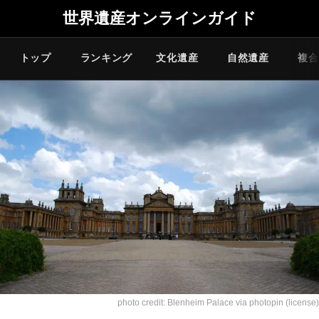
世界遺産オンラインガイド
トップ
ランキング
文化遺産
自然遺産
複合
photo credit:
Blenheim Palace
via
photopin
(license)