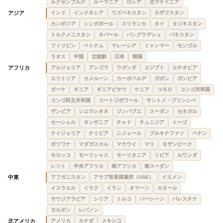
ルクセンブルク
ルーマニア
ロシア
北マケドニア
アジア
インド
インドネシア
ウズベキスタン
カザフスタン
カンボジア
シンガポール
スリランカ
タイ
タジキスタン
トルクメニスタン
ネパール
バングラデシュ
パキスタン
フィリピン
ベトナム
マレーシア
ミャンマー
モンゴル
ラオス
中国
北朝鮮
日本
韓国
アフリカ
アルジェリア
アンゴラ
ウガンダ
エジプト
エチオピア
エリトリア
カメルーン
カーボベルデ
ガボン
ガンビア
ガーナ
ギニア
ギニアビサウ
ケニア
コモロ
コンゴ共和国
コンゴ民主共和国
コートジボワール
サントメ・プリンシペ
ザンビア
シエラレオネ
ジンバブエ
スーダン
セネガル
セーシェル
タンザニア
チャド
チュニジア
トーゴ
ナイジェリア
ナミビア
ニジェール
ブルキナファソ
ベナン
ボツワナ
マダガスカル
マラウイ
マリ
モザンビーク
モロッコ
モーリシャス
モーリタニア
リビア
ルワンダ
レソト
中央アフリカ
南アフリカ
南スーダン
中東
アフガニスタン
アラブ首長国連邦（UAE）
イエメン
イスラエル
イラク
イラン
オマーン
カタール
サウジアラビア
シリア
トルコ
バーレーン
パレスチナ
ヨルダン
レバノン
北アメリカ
アメリカ
カナダ
メキシコ