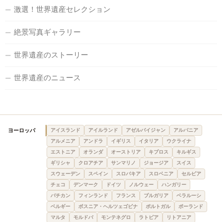
激選！世界遺産セレクション
絶景写真ギャラリー
世界遺産のストーリー
世界遺産のニュース
ヨーロッパ
アイスランド
アイルランド
アゼルバイジャン
アルバニア
アルメニア
アンドラ
イギリス
イタリア
ウクライナ
エストニア
オランダ
オーストリア
キプロス
キルギス
ギリシャ
クロアチア
サンマリノ
ジョージア
スイス
スウェーデン
スペイン
スロバキア
スロベニア
セルビア
チェコ
デンマーク
ドイツ
ノルウェー
ハンガリー
バチカン
フィンランド
フランス
ブルガリア
ベラルーシ
ベルギー
ボスニア・ヘルツェゴビナ
ポルトガル
ポーランド
マルタ
モルドバ
モンテネグロ
ラトビア
リトアニア