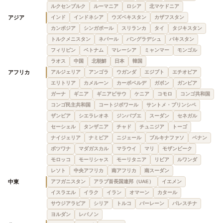
ルクセンブルク
ルーマニア
ロシア
北マケドニア
アジア
インド
インドネシア
ウズベキスタン
カザフスタン
カンボジア
シンガポール
スリランカ
タイ
タジキスタン
トルクメニスタン
ネパール
バングラデシュ
パキスタン
フィリピン
ベトナム
マレーシア
ミャンマー
モンゴル
ラオス
中国
北朝鮮
日本
韓国
アフリカ
アルジェリア
アンゴラ
ウガンダ
エジプト
エチオピア
エリトリア
カメルーン
カーボベルデ
ガボン
ガンビア
ガーナ
ギニア
ギニアビサウ
ケニア
コモロ
コンゴ共和国
コンゴ民主共和国
コートジボワール
サントメ・プリンシペ
ザンビア
シエラレオネ
ジンバブエ
スーダン
セネガル
セーシェル
タンザニア
チャド
チュニジア
トーゴ
ナイジェリア
ナミビア
ニジェール
ブルキナファソ
ベナン
ボツワナ
マダガスカル
マラウイ
マリ
モザンビーク
モロッコ
モーリシャス
モーリタニア
リビア
ルワンダ
レソト
中央アフリカ
南アフリカ
南スーダン
中東
アフガニスタン
アラブ首長国連邦（UAE）
イエメン
イスラエル
イラク
イラン
オマーン
カタール
サウジアラビア
シリア
トルコ
バーレーン
パレスチナ
ヨルダン
レバノン