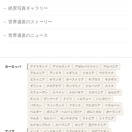
絶景写真ギャラリー
世界遺産のストーリー
世界遺産のニュース
ヨーロッパ
アイスランド
アイルランド
アゼルバイジャン
アルバニア
アルメニア
アンドラ
イギリス
イタリア
ウクライナ
エストニア
オランダ
オーストリア
キプロス
キルギス
ギリシャ
クロアチア
サンマリノ
ジョージア
スイス
スウェーデン
スペイン
スロバキア
スロベニア
セルビア
チェコ
デンマーク
ドイツ
ノルウェー
ハンガリー
バチカン
フィンランド
フランス
ブルガリア
ベラルーシ
ベルギー
ボスニア・ヘルツェゴビナ
ポルトガル
ポーランド
マルタ
モルドバ
モンテネグロ
ラトビア
リトアニア
ルクセンブルク
ルーマニア
ロシア
北マケドニア
アジア
インド
インドネシア
ウズベキスタン
カザフスタン