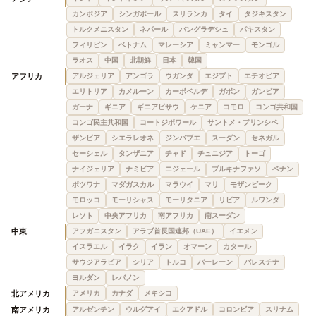
カンボジア
シンガポール
スリランカ
タイ
タジキスタン
トルクメニスタン
ネパール
バングラデシュ
パキスタン
フィリピン
ベトナム
マレーシア
ミャンマー
モンゴル
ラオス
中国
北朝鮮
日本
韓国
アフリカ
アルジェリア
アンゴラ
ウガンダ
エジプト
エチオピア
エリトリア
カメルーン
カーボベルデ
ガボン
ガンビア
ガーナ
ギニア
ギニアビサウ
ケニア
コモロ
コンゴ共和国
コンゴ民主共和国
コートジボワール
サントメ・プリンシペ
ザンビア
シエラレオネ
ジンバブエ
スーダン
セネガル
セーシェル
タンザニア
チャド
チュニジア
トーゴ
ナイジェリア
ナミビア
ニジェール
ブルキナファソ
ベナン
ボツワナ
マダガスカル
マラウイ
マリ
モザンビーク
モロッコ
モーリシャス
モーリタニア
リビア
ルワンダ
レソト
中央アフリカ
南アフリカ
南スーダン
中東
アフガニスタン
アラブ首長国連邦（UAE）
イエメン
イスラエル
イラク
イラン
オマーン
カタール
サウジアラビア
シリア
トルコ
バーレーン
パレスチナ
ヨルダン
レバノン
北アメリカ
アメリカ
カナダ
メキシコ
南アメリカ
アルゼンチン
ウルグアイ
エクアドル
コロンビア
スリナム