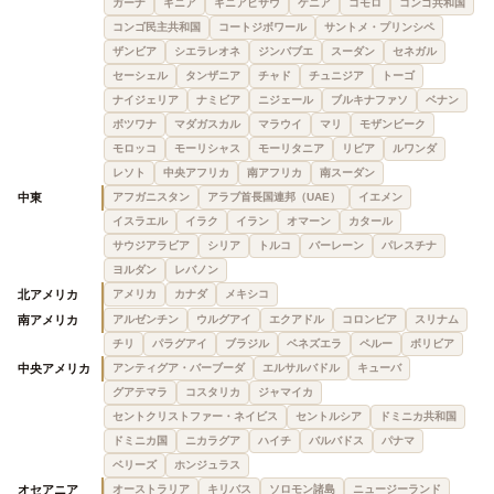
ガーナ
ギニア
ギニアビサウ
ケニア
コモロ
コンゴ共和国
コンゴ民主共和国
コートジボワール
サントメ・プリンシペ
ザンビア
シエラレオネ
ジンバブエ
スーダン
セネガル
セーシェル
タンザニア
チャド
チュニジア
トーゴ
ナイジェリア
ナミビア
ニジェール
ブルキナファソ
ベナン
ボツワナ
マダガスカル
マラウイ
マリ
モザンビーク
モロッコ
モーリシャス
モーリタニア
リビア
ルワンダ
レソト
中央アフリカ
南アフリカ
南スーダン
中東
アフガニスタン
アラブ首長国連邦（UAE）
イエメン
イスラエル
イラク
イラン
オマーン
カタール
サウジアラビア
シリア
トルコ
バーレーン
パレスチナ
ヨルダン
レバノン
北アメリカ
アメリカ
カナダ
メキシコ
南アメリカ
アルゼンチン
ウルグアイ
エクアドル
コロンビア
スリナム
チリ
パラグアイ
ブラジル
ベネズエラ
ペルー
ボリビア
中央アメリカ
アンティグア・バーブーダ
エルサルバドル
キューバ
グアテマラ
コスタリカ
ジャマイカ
セントクリストファー・ネイビス
セントルシア
ドミニカ共和国
ドミニカ国
ニカラグア
ハイチ
バルバドス
パナマ
ベリーズ
ホンジュラス
オセアニア
オーストラリア
キリバス
ソロモン諸島
ニュージーランド