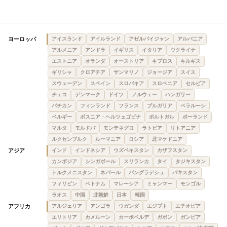
ヨーロッパ
アイスランド
アイルランド
アゼルバイジャン
アルバニア
アルメニア
アンドラ
イギリス
イタリア
ウクライナ
エストニア
オランダ
オーストリア
キプロス
キルギス
ギリシャ
クロアチア
サンマリノ
ジョージア
スイス
スウェーデン
スペイン
スロバキア
スロベニア
セルビア
チェコ
デンマーク
ドイツ
ノルウェー
ハンガリー
バチカン
フィンランド
フランス
ブルガリア
ベラルーシ
ベルギー
ボスニア・ヘルツェゴビナ
ポルトガル
ポーランド
マルタ
モルドバ
モンテネグロ
ラトビア
リトアニア
ルクセンブルク
ルーマニア
ロシア
北マケドニア
アジア
インド
インドネシア
ウズベキスタン
カザフスタン
カンボジア
シンガポール
スリランカ
タイ
タジキスタン
トルクメニスタン
ネパール
バングラデシュ
パキスタン
フィリピン
ベトナム
マレーシア
ミャンマー
モンゴル
ラオス
中国
北朝鮮
日本
韓国
アフリカ
アルジェリア
アンゴラ
ウガンダ
エジプト
エチオピア
エリトリア
カメルーン
カーボベルデ
ガボン
ガンビア