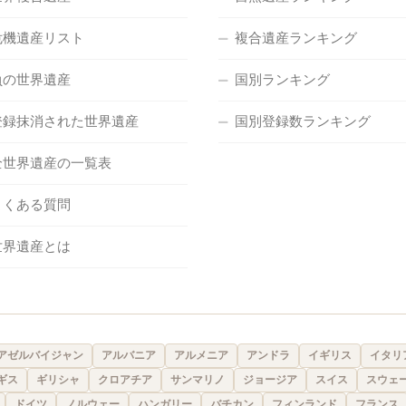
危機遺産リスト
複合遺産ランキング
負の世界遺産
国別ランキング
登録抹消された世界遺産
国別登録数ランキング
全世界遺産の一覧表
よくある質問
世界遺産とは
アゼルバイジャン
アルバニア
アルメニア
アンドラ
イギリス
イタリ
ギス
ギリシャ
クロアチア
サンマリノ
ジョージア
スイス
スウェ
ドイツ
ノルウェー
ハンガリー
バチカン
フィンランド
フランス