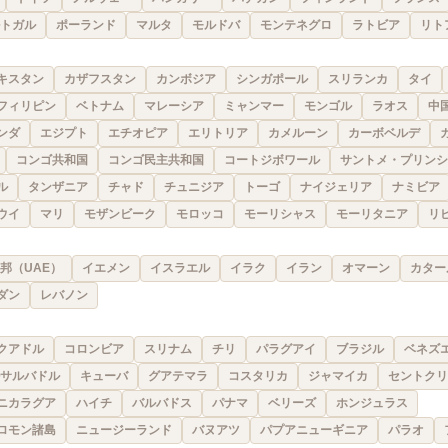
トガル
ポーランド
マルタ
モルドバ
モンテネグロ
ラトビア
リト
キスタン
カザフスタン
カンボジア
シンガポール
スリランカ
タイ
フィリピン
ベトナム
マレーシア
ミャンマー
モンゴル
ラオス
中
ンダ
エジプト
エチオピア
エリトリア
カメルーン
カーボベルデ
コンゴ共和国
コンゴ民主共和国
コートジボワール
サントメ・プリンシ
ル
タンザニア
チャド
チュニジア
トーゴ
ナイジェリア
ナミビア
ウイ
マリ
モザンビーク
モロッコ
モーリシャス
モーリタニア
リ
邦（UAE）
イエメン
イスラエル
イラク
イラン
オマーン
カター
ダン
レバノン
クアドル
コロンビア
スリナム
チリ
パラグアイ
ブラジル
ベネズ
サルバドル
キューバ
グアテマラ
コスタリカ
ジャマイカ
セントクリ
ニカラグア
ハイチ
バルバドス
パナマ
ベリーズ
ホンジュラス
ロモン諸島
ニュージーランド
バヌアツ
パプアニューギニア
パラオ