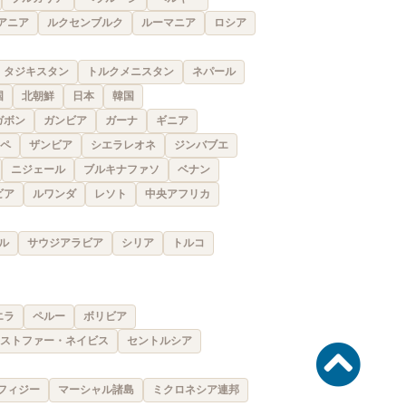
アニア
ルクセンブルク
ルーマニア
ロシア
タジキスタン
トルクメニスタン
ネパール
国
北朝鮮
日本
韓国
ガボン
ガンビア
ガーナ
ギニア
ペ
ザンビア
シエラレオネ
ジンバブエ
ニジェール
ブルキナファソ
ベナン
ビア
ルワンダ
レソト
中央アフリカ
ル
サウジアラビア
シリア
トルコ
エラ
ペルー
ボリビア
ストファー・ネイビス
セントルシア
フィジー
マーシャル諸島
ミクロネシア連邦