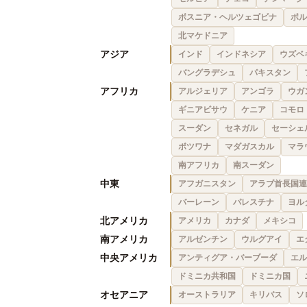
ボスニア・ヘルツェゴビナ
ポル
北マケドニア
アジア
インド
インドネシア
ウズベ
バングラデシュ
パキスタン
アフリカ
アルジェリア
アンゴラ
ウガ
ギニアビサウ
ケニア
コモロ
スーダン
セネガル
セーシェ
ボツワナ
マダガスカル
マラ
南アフリカ
南スーダン
中東
アフガニスタン
アラブ首長国連
バーレーン
パレスチナ
ヨル
北アメリカ
アメリカ
カナダ
メキシコ
南アメリカ
アルゼンチン
ウルグアイ
エ
中央アメリカ
アンティグア・バーブーダ
エル
ドミニカ共和国
ドミニカ国
オセアニア
オーストラリア
キリバス
ソ