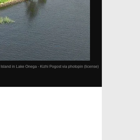
 Island in Lake Onega - Kizhi Pogost
via
photopin
(license)