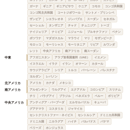
ガーナ
ギニア
ギニアビサウ
ケニア
コモロ
コンゴ共和国
コンゴ民主共和国
コートジボワール
サントメ・プリンシペ
ザンビア
シエラレオネ
ジンバブエ
スーダン
セネガル
セーシェル
タンザニア
チャド
チュニジア
トーゴ
ナイジェリア
ナミビア
ニジェール
ブルキナファソ
ベナン
ボツワナ
マダガスカル
マラウイ
マリ
モザンビーク
モロッコ
モーリシャス
モーリタニア
リビア
ルワンダ
レソト
中央アフリカ
南アフリカ
南スーダン
中東
アフガニスタン
アラブ首長国連邦（UAE）
イエメン
イスラエル
イラク
イラン
オマーン
カタール
サウジアラビア
シリア
トルコ
バーレーン
パレスチナ
ヨルダン
レバノン
北アメリカ
アメリカ
カナダ
メキシコ
南アメリカ
アルゼンチン
ウルグアイ
エクアドル
コロンビア
スリナム
チリ
パラグアイ
ブラジル
ベネズエラ
ペルー
ボリビア
中央アメリカ
アンティグア・バーブーダ
エルサルバドル
キューバ
グアテマラ
コスタリカ
ジャマイカ
セントクリストファー・ネイビス
セントルシア
ドミニカ共和国
ドミニカ国
ニカラグア
ハイチ
バルバドス
パナマ
ベリーズ
ホンジュラス