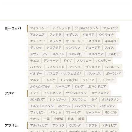
ヨーロッパ
アイスランド
アイルランド
アゼルバイジャン
アルバニア
アルメニア
アンドラ
イギリス
イタリア
ウクライナ
エストニア
オランダ
オーストリア
キプロス
キルギス
ギリシャ
クロアチア
サンマリノ
ジョージア
スイス
スウェーデン
スペイン
スロバキア
スロベニア
セルビア
チェコ
デンマーク
ドイツ
ノルウェー
ハンガリー
バチカン
フィンランド
フランス
ブルガリア
ベラルーシ
ベルギー
ボスニア・ヘルツェゴビナ
ポルトガル
ポーランド
マルタ
モルドバ
モンテネグロ
ラトビア
リトアニア
ルクセンブルク
ルーマニア
ロシア
北マケドニア
アジア
インド
インドネシア
ウズベキスタン
カザフスタン
カンボジア
シンガポール
スリランカ
タイ
タジキスタン
トルクメニスタン
ネパール
バングラデシュ
パキスタン
フィリピン
ベトナム
マレーシア
ミャンマー
モンゴル
ラオス
中国
北朝鮮
日本
韓国
アフリカ
アルジェリア
アンゴラ
ウガンダ
エジプト
エチオピア
エリトリア
カメルーン
カーボベルデ
ガボン
ガンビア