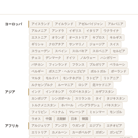
ヨーロッパ
アイスランド
アイルランド
アゼルバイジャン
アルバニア
アルメニア
アンドラ
イギリス
イタリア
ウクライナ
エストニア
オランダ
オーストリア
キプロス
キルギス
ギリシャ
クロアチア
サンマリノ
ジョージア
スイス
スウェーデン
スペイン
スロバキア
スロベニア
セルビア
チェコ
デンマーク
ドイツ
ノルウェー
ハンガリー
バチカン
フィンランド
フランス
ブルガリア
ベラルーシ
ベルギー
ボスニア・ヘルツェゴビナ
ポルトガル
ポーランド
マルタ
モルドバ
モンテネグロ
ラトビア
リトアニア
ルクセンブルク
ルーマニア
ロシア
北マケドニア
アジア
インド
インドネシア
ウズベキスタン
カザフスタン
カンボジア
シンガポール
スリランカ
タイ
タジキスタン
トルクメニスタン
ネパール
バングラデシュ
パキスタン
フィリピン
ベトナム
マレーシア
ミャンマー
モンゴル
ラオス
中国
北朝鮮
日本
韓国
アフリカ
アルジェリア
アンゴラ
ウガンダ
エジプト
エチオピア
エリトリア
カメルーン
カーボベルデ
ガボン
ガンビア