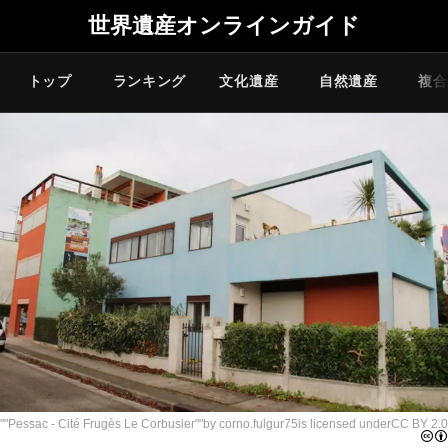
世界遺産オンラインガイド
トップ
ランキング
文化遺産
自然遺産
複合
""
Pessac - Cité Frugès Le Corbusier
""by
corno.fulgur75
is licensed under
CC BY 2.0