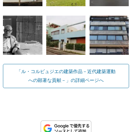
「ル・コルビュジエの建築作品－近代建築運動
への顕著な貢献－」の詳細ページへ