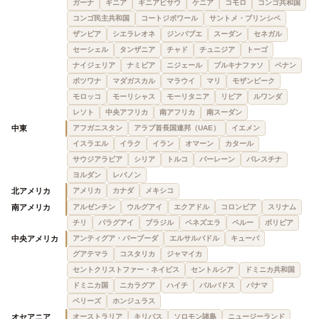
ガーナ
ギニア
ギニアビサウ
ケニア
コモロ
コンゴ共和国
コンゴ民主共和国
コートジボワール
サントメ・プリンシペ
ザンビア
シエラレオネ
ジンバブエ
スーダン
セネガル
セーシェル
タンザニア
チャド
チュニジア
トーゴ
ナイジェリア
ナミビア
ニジェール
ブルキナファソ
ベナン
ボツワナ
マダガスカル
マラウイ
マリ
モザンビーク
モロッコ
モーリシャス
モーリタニア
リビア
ルワンダ
レソト
中央アフリカ
南アフリカ
南スーダン
中東
アフガニスタン
アラブ首長国連邦（UAE）
イエメン
イスラエル
イラク
イラン
オマーン
カタール
サウジアラビア
シリア
トルコ
バーレーン
パレスチナ
ヨルダン
レバノン
北アメリカ
アメリカ
カナダ
メキシコ
南アメリカ
アルゼンチン
ウルグアイ
エクアドル
コロンビア
スリナム
チリ
パラグアイ
ブラジル
ベネズエラ
ペルー
ボリビア
中央アメリカ
アンティグア・バーブーダ
エルサルバドル
キューバ
グアテマラ
コスタリカ
ジャマイカ
セントクリストファー・ネイビス
セントルシア
ドミニカ共和国
ドミニカ国
ニカラグア
ハイチ
バルバドス
パナマ
ベリーズ
ホンジュラス
オセアニア
オーストラリア
キリバス
ソロモン諸島
ニュージーランド