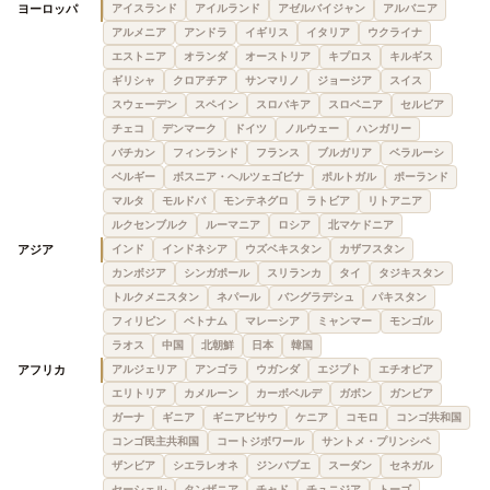
ヨーロッパ
アイスランド
アイルランド
アゼルバイジャン
アルバニア
アルメニア
アンドラ
イギリス
イタリア
ウクライナ
エストニア
オランダ
オーストリア
キプロス
キルギス
ギリシャ
クロアチア
サンマリノ
ジョージア
スイス
スウェーデン
スペイン
スロバキア
スロベニア
セルビア
チェコ
デンマーク
ドイツ
ノルウェー
ハンガリー
バチカン
フィンランド
フランス
ブルガリア
ベラルーシ
ベルギー
ボスニア・ヘルツェゴビナ
ポルトガル
ポーランド
マルタ
モルドバ
モンテネグロ
ラトビア
リトアニア
ルクセンブルク
ルーマニア
ロシア
北マケドニア
アジア
インド
インドネシア
ウズベキスタン
カザフスタン
カンボジア
シンガポール
スリランカ
タイ
タジキスタン
トルクメニスタン
ネパール
バングラデシュ
パキスタン
フィリピン
ベトナム
マレーシア
ミャンマー
モンゴル
ラオス
中国
北朝鮮
日本
韓国
アフリカ
アルジェリア
アンゴラ
ウガンダ
エジプト
エチオピア
エリトリア
カメルーン
カーボベルデ
ガボン
ガンビア
ガーナ
ギニア
ギニアビサウ
ケニア
コモロ
コンゴ共和国
コンゴ民主共和国
コートジボワール
サントメ・プリンシペ
ザンビア
シエラレオネ
ジンバブエ
スーダン
セネガル
セーシェル
タンザニア
チャド
チュニジア
トーゴ