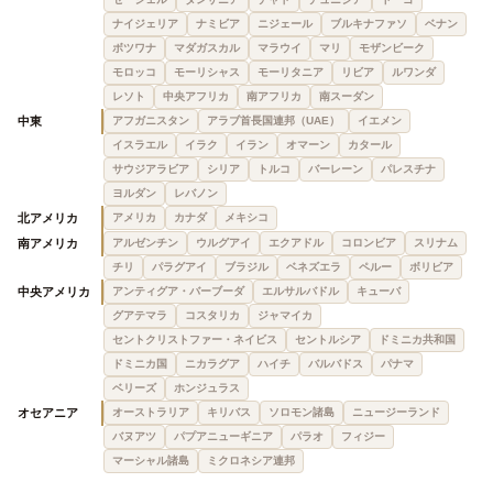
ナイジェリア
ナミビア
ニジェール
ブルキナファソ
ベナン
ボツワナ
マダガスカル
マラウイ
マリ
モザンビーク
モロッコ
モーリシャス
モーリタニア
リビア
ルワンダ
レソト
中央アフリカ
南アフリカ
南スーダン
中東
アフガニスタン
アラブ首長国連邦（UAE）
イエメン
イスラエル
イラク
イラン
オマーン
カタール
サウジアラビア
シリア
トルコ
バーレーン
パレスチナ
ヨルダン
レバノン
北アメリカ
アメリカ
カナダ
メキシコ
南アメリカ
アルゼンチン
ウルグアイ
エクアドル
コロンビア
スリナム
チリ
パラグアイ
ブラジル
ベネズエラ
ペルー
ボリビア
中央アメリカ
アンティグア・バーブーダ
エルサルバドル
キューバ
グアテマラ
コスタリカ
ジャマイカ
セントクリストファー・ネイビス
セントルシア
ドミニカ共和国
ドミニカ国
ニカラグア
ハイチ
バルバドス
パナマ
ベリーズ
ホンジュラス
オセアニア
オーストラリア
キリバス
ソロモン諸島
ニュージーランド
バヌアツ
パプアニューギニア
パラオ
フィジー
マーシャル諸島
ミクロネシア連邦