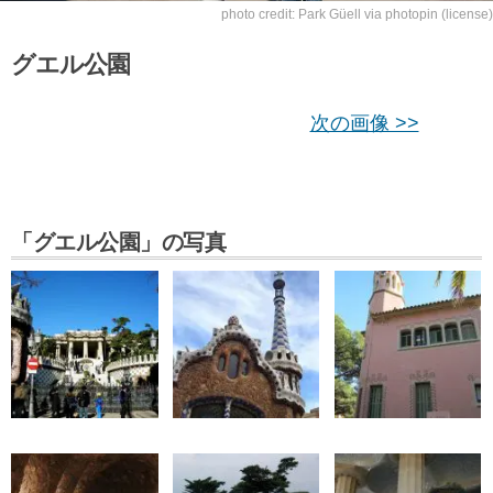
photo credit:
Park Güell
via
photopin
(license)
グエル公園
次の画像 >>
「グエル公園」の写真