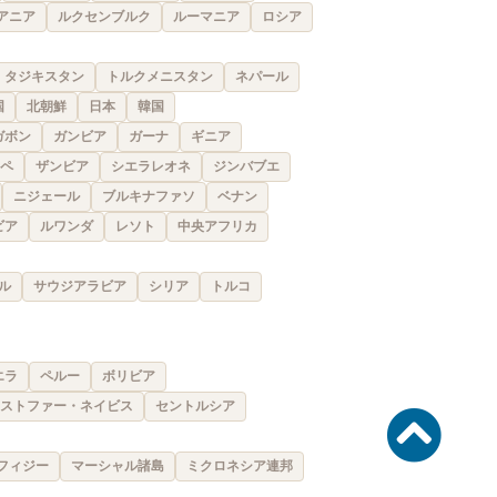
アニア
ルクセンブルク
ルーマニア
ロシア
タジキスタン
トルクメニスタン
ネパール
国
北朝鮮
日本
韓国
ガボン
ガンビア
ガーナ
ギニア
ペ
ザンビア
シエラレオネ
ジンバブエ
ニジェール
ブルキナファソ
ベナン
ビア
ルワンダ
レソト
中央アフリカ
ル
サウジアラビア
シリア
トルコ
エラ
ペルー
ボリビア
ストファー・ネイビス
セントルシア
フィジー
マーシャル諸島
ミクロネシア連邦