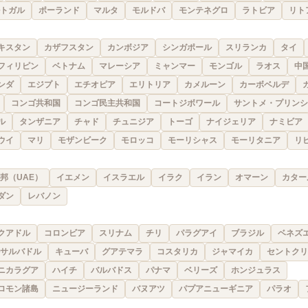
トガル
ポーランド
マルタ
モルドバ
モンテネグロ
ラトビア
リト
キスタン
カザフスタン
カンボジア
シンガポール
スリランカ
タイ
フィリピン
ベトナム
マレーシア
ミャンマー
モンゴル
ラオス
中
ンダ
エジプト
エチオピア
エリトリア
カメルーン
カーボベルデ
コンゴ共和国
コンゴ民主共和国
コートジボワール
サントメ・プリンシ
ル
タンザニア
チャド
チュニジア
トーゴ
ナイジェリア
ナミビア
ウイ
マリ
モザンビーク
モロッコ
モーリシャス
モーリタニア
リ
邦（UAE）
イエメン
イスラエル
イラク
イラン
オマーン
カター
ダン
レバノン
クアドル
コロンビア
スリナム
チリ
パラグアイ
ブラジル
ベネズ
サルバドル
キューバ
グアテマラ
コスタリカ
ジャマイカ
セントクリ
ニカラグア
ハイチ
バルバドス
パナマ
ベリーズ
ホンジュラス
ロモン諸島
ニュージーランド
バヌアツ
パプアニューギニア
パラオ