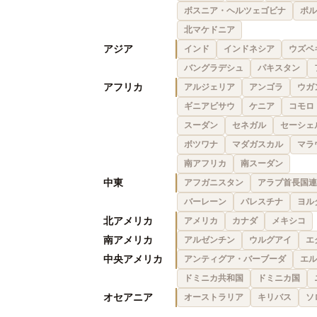
ボスニア・ヘルツェゴビナ
ポル
北マケドニア
アジア
インド
インドネシア
ウズベ
バングラデシュ
パキスタン
アフリカ
アルジェリア
アンゴラ
ウガ
ギニアビサウ
ケニア
コモロ
スーダン
セネガル
セーシェ
ボツワナ
マダガスカル
マラ
南アフリカ
南スーダン
中東
アフガニスタン
アラブ首長国連
バーレーン
パレスチナ
ヨル
北アメリカ
アメリカ
カナダ
メキシコ
南アメリカ
アルゼンチン
ウルグアイ
エ
中央アメリカ
アンティグア・バーブーダ
エル
ドミニカ共和国
ドミニカ国
オセアニア
オーストラリア
キリバス
ソ